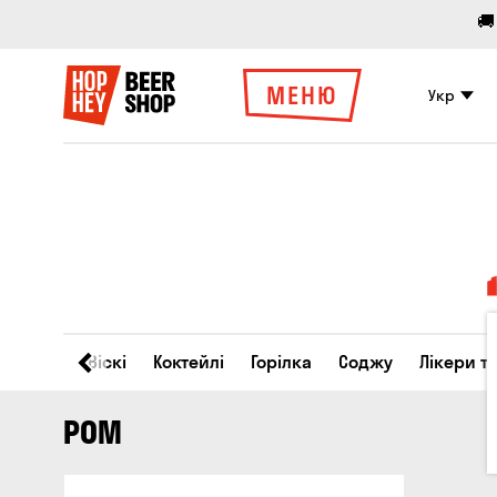
🚚
МЕНЮ
Укр
Вино
Віскі
Коктейлі
Горілка
Соджу
Лікери т
РОМ