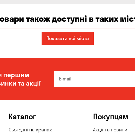
товари також доступні в таких міс
Запоріжжя
Кам'янське
Київ
Показати всі міста
Олександрівка
Чорноморськ
я першим
инки та акції
Каталог
Покупцям
Сьогодні на кранах
Акції та новини