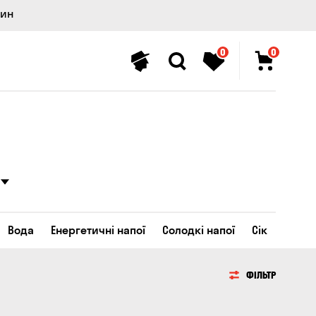
лин
0
0
і
Вода
Енергетичні напої
Солодкі напої
Сік
ФІЛЬТР