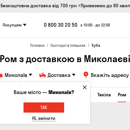
 Безкоштовна доставка від 700 грн
⚡Привеземо до 90 хви
0 800 30 20 50
Покупцям
з 10:00 - до 22:00
Головна
Сьогодні в пляшках
Куба
Ром з доставкою в Миколаєв
Миколаїв
Доставка
Вкажіть адресу
Ваше місто —
Миколаїв?
а настоянки
Коньяки та бренді
Джин
Текіла
Ром
ТАК
Ні, змінити