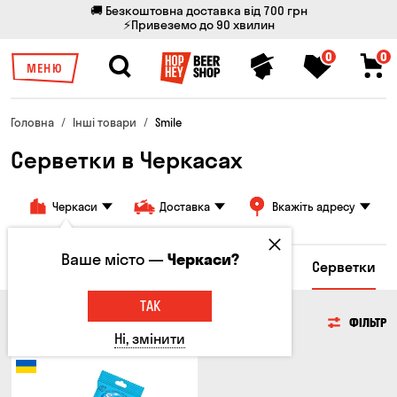
🚚 Безкоштовна доставка від 700 грн
⚡Привеземо до 90 хвилин
0
0
МЕНЮ
Головна
Інші товари
Smile
Серветки в Черкасах
Черкаси
Доставка
Вкажіть адресу
Ваше місто —
Черкаси?
ари
Келихи та кухлі
Брелоки
Стікери
Серветки
ТАК
СЕРВЕТКИ
ФІЛЬТР
Ні, змінити