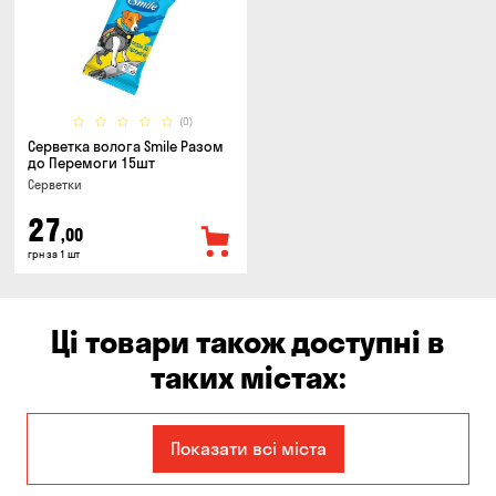
(0)
Серветка волога Smile Разом
до Перемоги 15шт
Серветки
27
,00
грн за 1 шт
Ці товари також доступні в
таких містах:
Боярка
Білогородка
Показати всі міста
Вишневе
Віта-Поштова