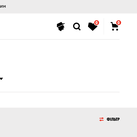
лин
0
0
ФІЛЬТР