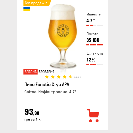
Топ продажів
Міцність
4.7
°
Гіркота
35
IBU
Щільність
12
%
(44)
Пиво Fanatic Cryo APA
Світле, Нефільтроване, 4.7°
93
,90
грн за 1 кг