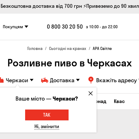
 Безкоштовна доставка від 700 грн
⚡Привеземо до 90 хви
0 800 30 20 50
Покупцям
з 10:00 - до 22:00
Головна
Сьогодні на кранах
APA Світле
Розливне пиво в Черкасах
Черкаси
Доставка
Вкажіть адресу
Ваше місто —
Черкаси?
Всі товари
Пиво
Сидр
Лимонад
Квас
ТАК
Ні, змінити