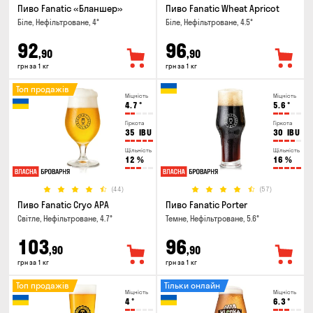
Пиво Fanatic «Бланшер»
Пиво Fanatic Wheat Apricot
Біле, Нефільтроване, 4°
Біле, Нефільтроване, 4.5°
92
96
,90
,90
грн за 1 кг
грн за 1 кг
Топ продажів
Міцність
Міцність
4.7
°
5.6
°
Гіркота
Гіркота
35
IBU
30
IBU
Щільність
Щільність
12
%
16
%
(44)
(57)
Пиво Fanatic Cryo APA
Пиво Fanatic Porter
Світле, Нефільтроване, 4.7°
Темне, Нефільтроване, 5.6°
103
96
,90
,90
грн за 1 кг
грн за 1 кг
Топ продажів
Тільки онлайн
Міцність
Міцність
4
°
6.3
°