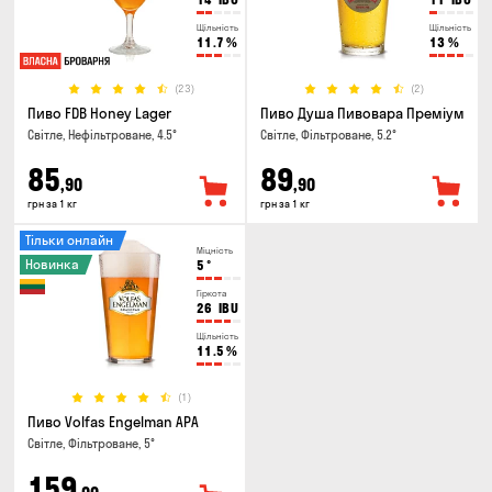
Щільність
Щільність
11.7
%
13
%
(23)
(2)
Пиво FDB Honey Lager
Пиво Душа Пивовара Преміум
Світле, Нефільтроване, 4.5°
Світле, Фільтроване, 5.2°
85
89
,90
,90
грн за 1 кг
грн за 1 кг
Тільки онлайн
Міцність
Новинка
5
°
Гіркота
26
IBU
Щільність
11.5
%
(1)
Пиво Volfas Engelman APA
Світле, Фільтроване, 5°
159