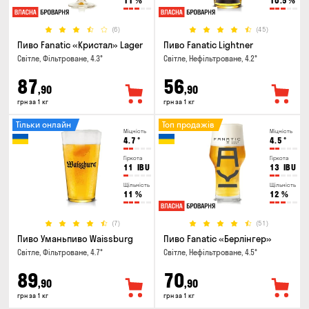
11
%
10.5
%
(6)
(45)
Пиво Fanatic «Кристал» Lager
Пиво Fanatic Lightner
Світле, Фільтроване, 4.3°
Світле, Нефільтроване, 4.2°
87
56
,90
,90
грн за 1 кг
грн за 1 кг
Тільки онлайн
Топ продажів
Міцність
Міцність
4.7
°
4.5
°
Гіркота
Гіркота
11
IBU
13
IBU
Щільність
Щільність
11
%
12
%
(7)
(51)
Пиво Уманьпиво Waissburg
Пиво Fanatic «Берлінгер»
Світле, Фільтроване, 4.7°
Світле, Нефільтроване, 4.5°
89
70
,90
,90
грн за 1 кг
грн за 1 кг