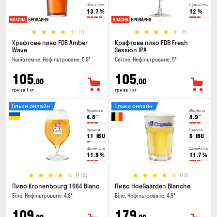
Щільність
Щільність
13.7
%
12
%
(1)
(6)
Крафтове пиво FDB Amber
Крафтове пиво FDB Fresh
Wave
Session IPA
Напівтемне, Нефільтроване, 5.9°
Світле, Нефільтроване, 5°
105
105
,00
,00
грн за 1 кг
грн за 1 кг
Тільки онлайн
Тільки онлайн
Міцність
Міцність
4.8
°
4.9
°
Гіркота
Гіркота
11
IBU
6
IBU
Щільність
Щільність
11.9
%
11.7
%
(112)
(10)
Пиво Kronenbourg 1664 Blanc
Пиво HoeGaarden Blanche
Біле, Нефільтроване, 4.8°
Біле, Нефільтроване, 4.9°
109
179