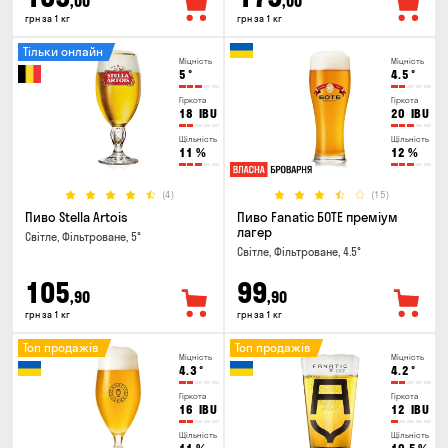
,00
,00
грн за 1 кг
грн за 1 кг
Тільки онлайн
Міцність
Міцність
5
°
4.5
°
Гіркота
Гіркота
18
IBU
20
IBU
Щільність
Щільність
11
%
12
%
(4)
(15)
Пиво Stella Artois
Пиво Fanatic БОТЕ преміум
лагер
Світле, Фільтроване, 5°
Світле, Фільтроване, 4.5°
105
99
,90
,90
грн за 1 кг
грн за 1 кг
Топ продажів
Топ продажів
Міцність
Міцність
4.3
°
4.2
°
Гіркота
Гіркота
16
IBU
12
IBU
Щільність
Щільність