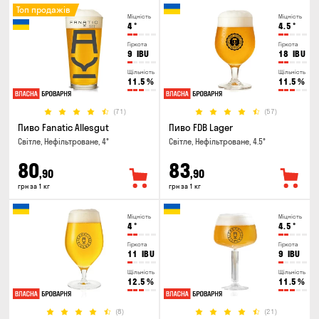
Топ продажів
Міцність
Міцність
4
°
4.5
°
Гіркота
Гіркота
9
IBU
18
IBU
Щільність
Щільність
11.5
%
11.5
%
(71)
(57)
Пиво Fanatic Allesgut
Пиво FDB Lager
Світле, Нефільтроване, 4°
Світле, Нефільтроване, 4.5°
80
83
,90
,90
грн за 1 кг
грн за 1 кг
Міцність
Міцність
4
°
4.5
°
Гіркота
Гіркота
11
IBU
9
IBU
Щільність
Щільність
12.5
%
11.5
%
(8)
(21)