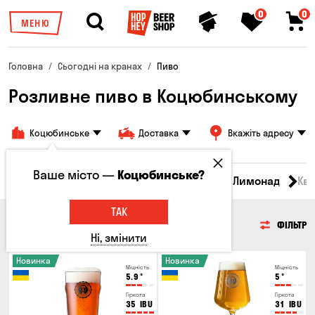
0
0
МЕНЮ
Головна
Сьогодні на кранах
Пиво
Розливне пиво в Коцюбинському
Коцюбинське
Доставка
Вкажіть адресу
Ваше місто —
Коцюбинське?
Всі товари
Пиво
Сидр
Вино
Лимонад
Кв
ТАК
ПИВО
ФІЛЬТР
Ні, змінити
Новинка
Новинка
Міцність
Міцність
5.9
°
5
°
Гіркота
Гіркота
35
IBU
31
IBU