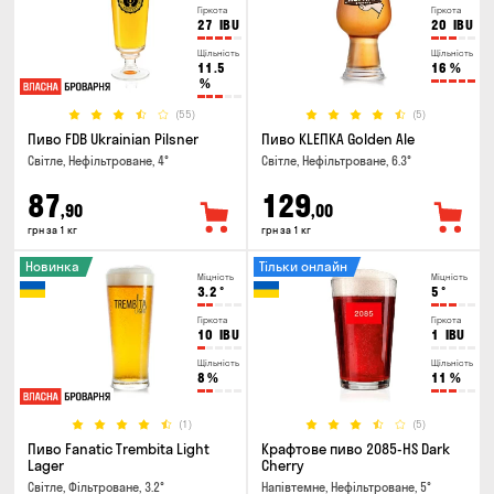
Гіркота
Гіркота
27
IBU
20
IBU
Щільність
Щільність
11.5
16
%
%
(55)
(5)
Пиво FDB Ukrainian Pilsner
Пиво KLEПКА Golden Ale
Світле, Нефільтроване, 4°
Світле, Нефільтроване, 6.3°
87
129
,90
,00
грн за 1 кг
грн за 1 кг
Новинка
Тільки онлайн
Міцність
Міцність
3.2
°
5
°
Гіркота
Гіркота
10
IBU
1
IBU
Щільність
Щільність
8
%
11
%
(1)
(5)
Пиво Fanatic Trembita Light
Крафтове пиво 2085-HS Dark
Lager
Cherry
Світле, Фільтроване, 3.2°
Напівтемне, Нефільтроване, 5°