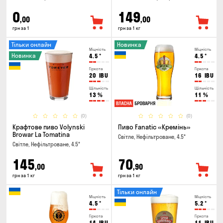
0
149
,00
,00
грн за 1
грн за 1 кг
Тільки онлайн
Новинка
Міцність
Міцність
Новинка
4.5
°
4.5
°
Гіркота
Гіркота
20
IBU
16
IBU
Щільність
Щільність
13
%
11
%
(0)
(0)
Крафтове пиво Volynski
Пиво Fanatic «Кремінь»
Browar La Tomatina
Світле, Нефільтроване, 4.5°
Світле, Нефільтроване, 4.5°
145
70
,00
,90
грн за 1 кг
грн за 1 кг
Тільки онлайн
Міцність
Міцність
4.5
°
5.2
°
Гіркота
Гіркота
14
IBU
11
IBU