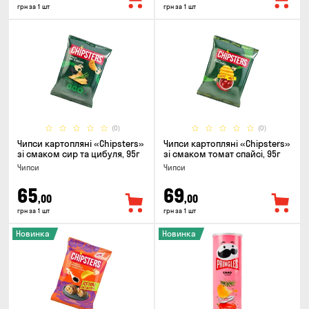
грн за 1 шт
грн за 1 шт
(0)
(0)
Чипси картопляні «Chipsters»
Чипси картопляні «Chipsters»
зі смаком сир та цибуля, 95г
зі смаком томат спайсі, 95г
Чипси
Чипси
65
69
,00
,00
грн за 1 шт
грн за 1 шт
Новинка
Новинка