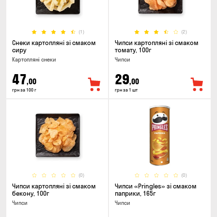
(1)
(2)
Снеки картопляні зі смаком
Чипси картопляні зі смаком
сиру
томату, 100г
Картопляні снеки
Чипси
47
29
,00
,00
грн за 100 г
грн за 1 шт
(0)
(0)
Чипси картопляні зі смаком
Чипси «Pringles» зі смаком
бекону, 100г
паприки, 165г
Чипси
Чипси