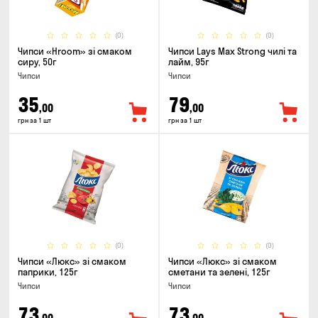
(0)
(0)
Чипси «Hroom» зі смаком
Чипси Lays Max Strong чилі та
сиру, 50г
лайм, 95г
Чипси
Чипси
35
79
,00
,00
грн за 1 шт
грн за 1 шт
(0)
(0)
Чипси «Люкс» зі смаком
Чипси «Люкс» зі смаком
паприки, 125г
сметани та зелені, 125г
Чипси
Чипси
73
73