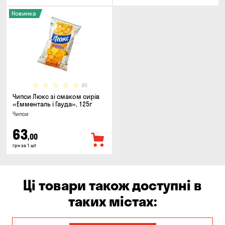
Новинка
(0)
Чипси Люкс зі смаком сирів
«Емменталь і Гауда», 125г
Чипси
63
,00
грн за 1 шт
Ці товари також доступні в
таких містах: