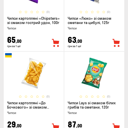
(0)
(0)
Чипси картопляні «Chipsters»
Чипси «Люкс» зі смаком
зі смаком гострий удон, 100г
сметани та цибулі, 125г
Чипси
Чипси
65
63
,00
,00
грн за 1 шт
грн за 1 шт
(0)
(0)
Чипси картоплянi «До
Чипси Lays зі смаком білих
Бочкового» зі смаком
грибів та сметани, 120г
сметани із зеленню, 100г
Чипси
Чипси
29
87
,00
,00