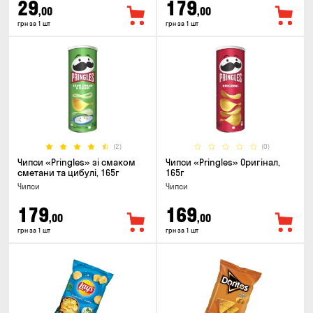
29
179
,00
,00
грн за 1 шт
грн за 1 шт
(2)
(0)
Чипси «Pringles» зі смаком
Чипси «Pringles» Оригінал,
сметани та цибулі, 165г
165г
Чипси
Чипси
179
169
,00
,00
грн за 1 шт
грн за 1 шт