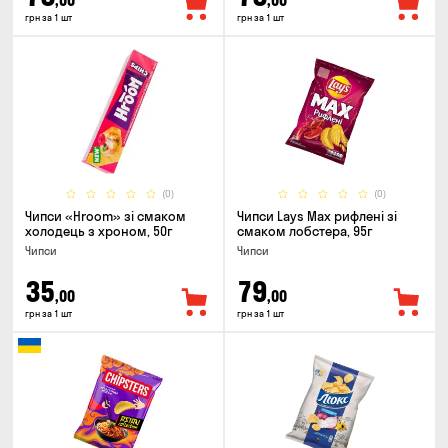
,00
,00
грн за 1 шт
грн за 1 шт
(0)
(0)
Чипси «Hroom» зі смаком
Чипси Lays Max рифлені зі
холодець з хроном, 50г
смаком лобстера, 95г
Чипси
Чипси
35
79
,00
,00
грн за 1 шт
грн за 1 шт