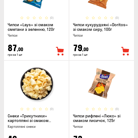
(0)
(0)
Чипси «Lays» зі смаком
Чипси кукурудзяні «Doritos»
сметани з зеленню, 120г
зі смаком сиру, 100г
Чипси
Чипси
87
79
,00
,00
грн за 1 шт
грн за 1 шт
(0)
(0)
Снеки «Трикутники»
Чипси рифлені «Люкс» зі
картопляні зі смаком
смаком лисичок, 125г
сметани з цибулею
Картопляні снеки
Чипси