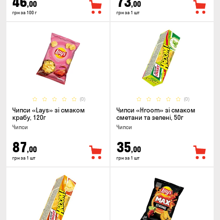
46
73
,00
,00
грн за 100 г
грн за 1 шт
(0)
(0)
Чипси «Lays» зі смаком
Чипси «Hroom» зі смаком
крабу, 120г
сметани та зелені, 50г
Чипси
Чипси
87
35
,00
,00
грн за 1 шт
грн за 1 шт