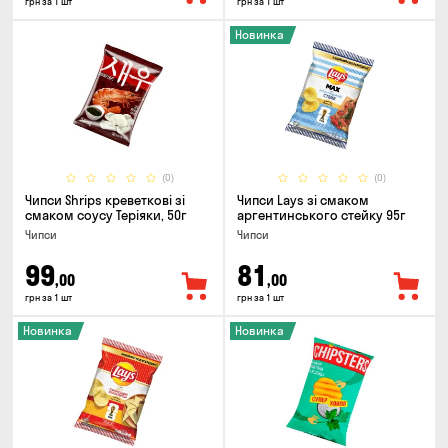
грн за 1 шт
грн за 1 шт
Новинка
(0)
(0)
Чипси Shrips креветкові зі
Чипси Lays зі смаком
смаком соусу Теріяки, 50г
аргентинського стейку 95г
Чипси
Чипси
99
81
,00
,00
грн за 1 шт
грн за 1 шт
Новинка
Новинка