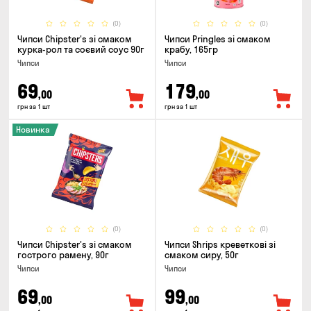
(0)
(0)
Чипси Chipster's зі смаком
Чипси Pringles зі смаком
курка-рол та соєвий соус 90г
крабу, 165гр
Чипси
Чипси
69
179
,00
,00
грн за 1 шт
грн за 1 шт
Новинка
(0)
(0)
Чипси Chipster's зі смаком
Чипси Shrips креветкові зі
гострого рамену, 90г
смаком сиру, 50г
Чипси
Чипси
69
99
,00
,00