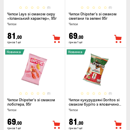
(0)
(0)
Чипси Lays зі смаком сиру
Чипси Chipster's зі смаком
«Іспанський характер», 95г
сметани та зелені 95г
Чипси
Чипси
81
69
,00
,00
грн за 1 шт
грн за 1 шт
Новинка
Новинка
(0)
(0)
Чипси Chipster's зі смаком
Чипси кукурудзяні Doritos зі
лобстера, 95г
смаком буріто з яловичиною,
90г
Чипси
Чипси
69
81
,00
,00
грн за 1 шт
грн за 1 шт