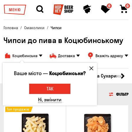
0
0
МЕНЮ
Головна
Смаколики
Чипси
Чипси до пива в Коцюбинському
Коцюбинське
Доставка
Вкажіть адресу
Ваше місто —
Коцюбинське?
Кукурудза
Насіння
Чипси
Грінки та Сухарики
З
ТАК
ЧИПСИ
ФІЛЬТР
Ні, змінити
Топ продажів