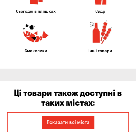
Сьогодні в пляшках
Сидр
Смаколики
Інші товари
Ці товари також доступні в
таких містах:
Єлизаветівка
Ірпінь
Показати всі міста
Авангард
Бабурка