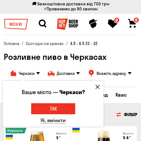
🚚 Безкоштовна доставка від 700 грн
⚡Привеземо до 90 хвилин
0
0
МЕНЮ
Головна
Сьогодні на кранах
4.5 - 6.5 22 - 32
Розливне пиво в Черкасах
Черкаси
Доставка
Вкажіть адресу
Ваше місто —
Черкаси?
Всі товари
Пиво
Сидр
Лимонад
Квас
ТАК
ПИВО
ФІЛЬТР
Ні, змінити
Новинка
Міцність
Міцність
5
°
5.6
°