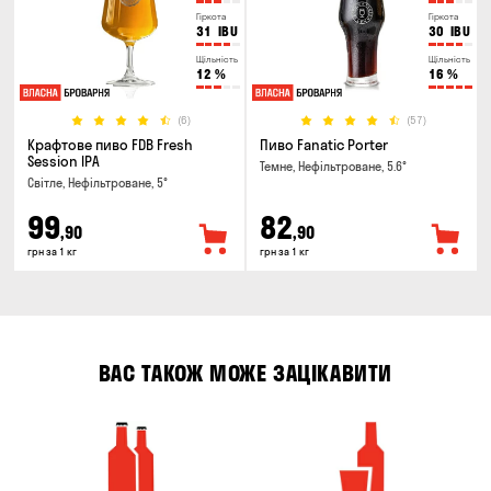
Гіркота
Гіркота
31
IBU
30
IBU
Щільність
Щільність
12
%
16
%
(6)
(57)
Крафтове пиво FDB Fresh
Пиво Fanatic Porter
Session IPA
Темне, Нефільтроване, 5.6°
Світле, Нефільтроване, 5°
99
82
,90
,90
грн за 1 кг
грн за 1 кг
ВАС ТАКОЖ МОЖЕ ЗАЦІКАВИТИ