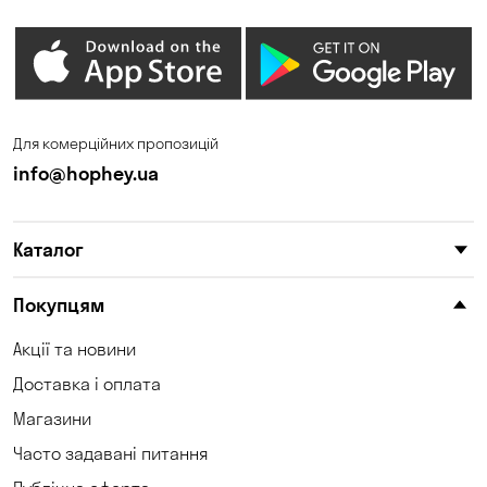
Гостомель
Дмитрівка
Дніпро
Зазим’є
Запоріжжя
Калинівка
Для комерційних пропозицій
Кам'янське
Кам'яні Потоки
info@hophey.ua
Карнаухівка
Катеринівка
Каталог
Келеберда
Київ
Клинці
Княжичі
Покупцям
Корсунці
Котівка
Акції та новини
Доставка і оплата
Коцюбинське
Кошари
Магазини
Красносілка
Кременчук
Часто задавані питання
Кривий Ріг
Кривуші