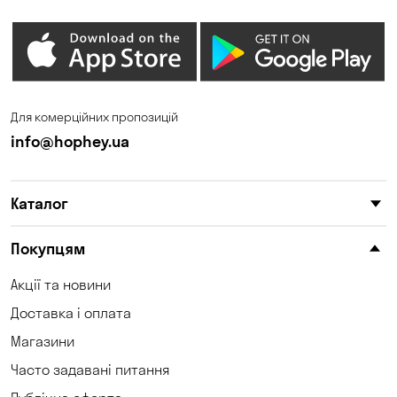
Гостомель
Дмитрівка
Дніпро
Зазим’є
Запоріжжя
Калинівка
Для комерційних пропозицій
Кам'янське
Кам'яні Потоки
info@hophey.ua
Карнаухівка
Катеринівка
Каталог
Келеберда
Київ
Клинці
Княжичі
Покупцям
Корсунці
Котівка
Акції та новини
Доставка і оплата
Коцюбинське
Кошари
Магазини
Красносілка
Кременчук
Часто задавані питання
Кривий Ріг
Кривуші