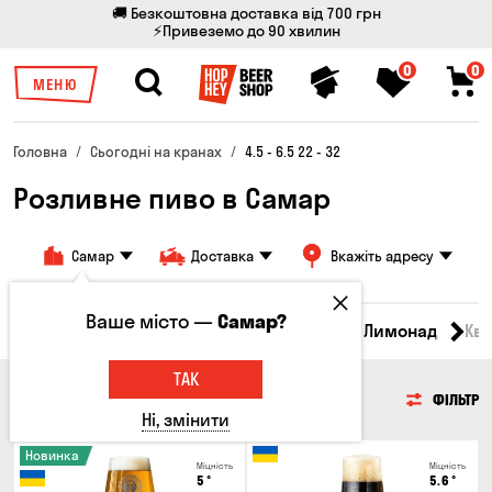
🚚 Безкоштовна доставка від 700 грн
⚡Привеземо до 90 хвилин
0
0
МЕНЮ
Головна
Сьогодні на кранах
4.5 - 6.5 22 - 32
Розливне пиво в Самар
Самар
Доставка
Вкажіть адресу
Ваше місто —
Самар?
Всі товари
Пиво
Сидр
Вино
Лимонад
Кв
ТАК
ПИВО
ФІЛЬТР
Ні, змінити
Новинка
Міцність
Міцність
5
°
5.6
°