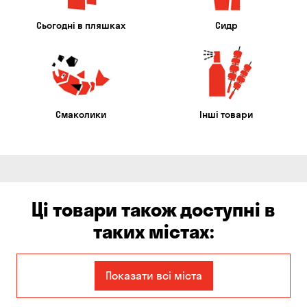
Сьогодні в пляшках
Сидр
Смаколики
Інші товари
Ці товари також доступні в
таких містах:
Єлизаветівка
Ірпінь
Показати всі міста
Авангард
Бабурка