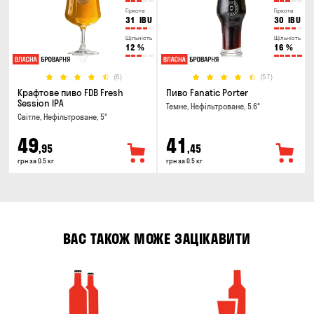
Гіркота
Гіркота
31
IBU
30
IBU
Щільність
Щільність
12
%
16
%
(6)
(57)
Крафтове пиво FDB Fresh
Пиво Fanatic Porter
Session IPA
Темне, Нефільтроване, 5.6°
Світле, Нефільтроване, 5°
49
41
,95
,45
грн за 0.5 кг
грн за 0.5 кг
ВАС ТАКОЖ МОЖЕ ЗАЦІКАВИТИ