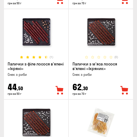
грн за 50 г
грн за 70 г
(1)
(0)
Палички з філе лосося в'ялені
Палички з м'яса лосося
«Ікряні»
в'ялені «Ікряник»
Снек з риби
Снек з риби
44
62
,50
,30
грн за 50 г
грн за 70 г