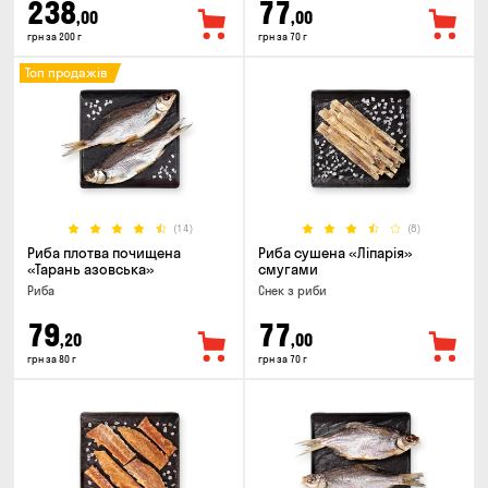
238
77
,00
,00
грн за 200 г
грн за 70 г
Топ продажів
(14)
(8)
Риба плотва почищена
Риба сушена «Ліпарія»
«Тарань азовська»
смугами
Риба
Снек з риби
79
77
,20
,00
грн за 80 г
грн за 70 г