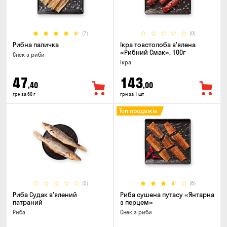
(7)
(0)
Рибна паличка
Ікра товстолоба в'ялена
«Рибний Смак», 100г
Снек з риби
Ікра
47
143
,40
,00
грн за 60 г
грн за 1 шт
Топ продажів
(0)
(8)
Риба Судак в'ялений
Риба сушена путасу «Янтарна
патраний
з перцем»
Риба
Снек з риби