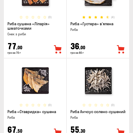
(0)
(4)
Риба сушена «Ліпарія»
Риба «Густера» в'ялена
шматочками
Риба
Снек з риби
77
36
,00
,00
грн за 70 г
грн за 80 г
(0)
(0)
Риба «Ставридка» сушена
Риба Анчоус солено-сушений
Риба
Риба
67
55
,50
,30