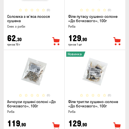
(0)
(0)
Соломка з м'яса лосося
Філе путасу сушено-солоне
сушена
«До бочкового», 100г
Снек з риби
Риба
62
129
,30
,90
грн за 70 г
грн за 1 шт
Новинка
(0)
(0)
Анчоуси сушені солоні «До
Філе тригли сушено-солоне
бочкового», 100г
«До бочкового», 100г
Риба
Риба
119
129
,90
,90