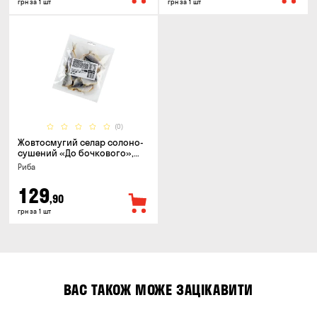
грн за 1 шт
грн за 1 шт
(0)
Жовтосмугий селар солоно-
сушений «До бочкового»,
100г
Риба
129
,90
грн за 1 шт
ВАС ТАКОЖ МОЖЕ ЗАЦІКАВИТИ