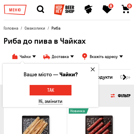
0
0
МЕНЮ
Головна
Смаколики
Риба
Риба до пива в Чайках
Чайки
Доставка
Вкажіть адресу
Ваше місто —
Чайки?
Всі товари
М'ясо
Риба
Морепродукти
Сирні
ТАК
РИБА
ФІЛЬТР
Ні, змінити
Новинка