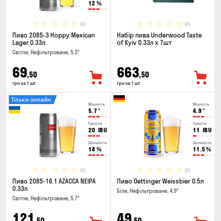
12
%
(0)
(0)
Пиво 2085-3 Hoppy Mexican
Набір пива Underwood Taste
Lager 0.33л
of Kyiv 0.33л x 7шт
Світле, Нефільтроване, 5.3°
69
663
,50
,50
грн за 1 шт
грн за 1 шт
Тільки онлайн
Міцність
Міцність
5.7
°
4.9
°
Гіркота
Гіркота
20
IBU
11
IBU
Щільність
Щільність
14
%
11.5
%
(0)
(0)
Пиво 2085-16.1 AZACCA NEIPA
Пиво Oettinger Weissbier 0.5л
0.33л
Біле, Нефільтроване, 4.9°
Світле, Нефільтроване, 5.7°
121
49
,50
,50