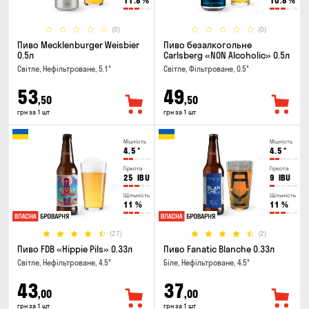
11.8
%
10.8
%
(0)
(0)
Пиво Mecklenburger Weisbier
Пиво безалкогольне
0.5л
Carlsberg «NON Alcoholic» 0.5л
Світле, Нефільтроване, 5.1°
Світле, Фільтроване, 0.5°
53
49
,50
,50
грн за 1 шт
грн за 1 шт
Міцність
Міцність
4.5
°
4.5
°
Гіркота
Гіркота
25
IBU
9
IBU
Щільність
Щільність
11
%
11
%
(27)
(2)
Пиво FDB «Hippie Pils» 0.33л
Пиво Fanatic Blanche 0.33л
Світле, Нефільтроване, 4.5°
Біле, Нефільтроване, 4.5°
43
37
,00
,00
грн за 1 шт
грн за 1 шт