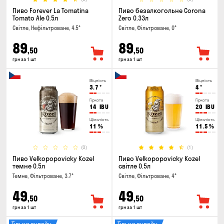
Пиво Forever La Tomatina
Пиво безалкогольне Corona
Tomato Ale 0.5л
Zero 0.33л
Світле, Нефільтроване, 4.5°
Світле, Фільтроване, 0°
89
89
,50
,50
грн за 1 шт
грн за 1 шт
Міцність
Міцність
3.7
°
4
°
Гіркота
Гіркота
14
IBU
20
IBU
Щільність
Щільність
11
%
11.5
%
(0)
(1)
Пиво Velkopopovicky Kozel
Пиво Velkopopovicky Kozel
темне 0.5л
світле 0.5л
Темне, Фільтроване, 3.7°
Світле, Фільтроване, 4°
49
49
,50
,50
грн за 1 шт
грн за 1 шт
Тільки онлайн
Тільки онлайн