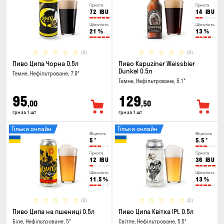
Гіркота
Гіркота
72
IBU
14
IBU
Щільність
Щільність
21
%
13
%
(0)
(0)
Пиво Ципа Чорна 0.5л
Пиво Kapuziner Weissbier
Dunkel 0.5л
Темне, Нефільтроване, 7.9°
Темне, Нефільтроване, 5.1°
95
129
,00
,50
грн за 1 шт
грн за 1 шт
Тільки онлайн
Тільки онлайн
Міцність
Міцність
5
°
5.5
°
Гіркота
Гіркота
12
IBU
36
IBU
Щільність
Щільність
11.5
%
13
%
(0)
(0)
Пиво Ципа на пшениці 0.5л
Пиво Ципа Квітка IPL 0.5л
Біле, Нефільтроване, 5°
Світле, Нефільтроване, 5.5°