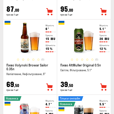
87
95
,00
,00
грн за 1 шт
грн за 1 шт
Міцність
Міцність
6
°
5.1
°
Гіркота
Гіркота
15
IBU
26
IBU
Щільність
Щільність
15
%
12
%
(0)
(0)
Пиво Volynski Browar Sailor
Пиво AltMuller Original 0.5л
0.35л
Світле, Фільтроване, 5.1°
Напівтемне, Нефільтроване, 6°
69
39
,50
,50
грн за 1 шт
грн за 1 шт
Новинка
Тільки онлайн
Міцність
Міцність
Новинка
4.7
°
5.5
°
Гіркота
Гіркота