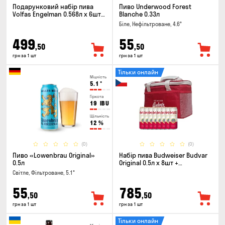
Подарунковий набір пива
Пиво Underwood Forest
Volfas Engelman 0.568л x 6шт +
Blanche 0.33л
келих 0.568л
Біле, Нефільтроване, 4.6°
499
55
,50
,50
грн за 1 шт
грн за 1 шт
Тільки онлайн
Міцність
5.1
°
Гіркота
19
IBU
Щільність
12
%
(0)
(0)
Пиво «Lowenbrau Original»
Набір пива Budweiser Budvar
0.5л
Original 0.5л х 8шт +
термосумка
Світле, Фільтроване, 5.1°
55
785
,50
,50
грн за 1 шт
грн за 1 шт
Тільки онлайн