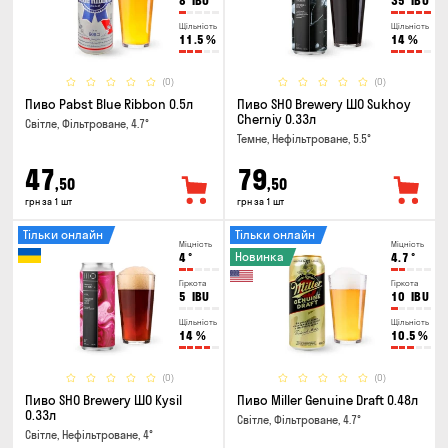
8
IBU
35
IBU
Щільність
Щільність
11.5
%
14
%
(0)
(0)
Пиво Pabst Blue Ribbon 0.5л
Пиво SHO Brewery ШО Sukhoy
Cherniy 0.33л
Світле, Фільтроване, 4.7°
Темне, Нефільтроване, 5.5°
47
79
,50
,50
грн за 1 шт
грн за 1 шт
Тільки онлайн
Тільки онлайн
Міцність
Міцність
Новинка
4
°
4.7
°
Гіркота
Гіркота
5
IBU
10
IBU
Щільність
Щільність
14
%
10.5
%
(0)
(0)
Пиво SHO Brewery ШО Kysil
Пиво Miller Genuine Draft 0.48л
0.33л
Світле, Фільтроване, 4.7°
Світле, Нефільтроване, 4°