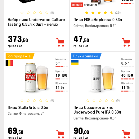
(0)
(28)
Набір пива Underwood Culture
Пиво FDB «Hopkins» 0.33л
Tasting 0.33л x 3шт + келих
Світле, Нефільтроване, 5.5°
373
47
,50
,50
грн за 1 шт
грн за 1 шт
Топ продажів
Тільки онлайн
Міцність
Міцність
5
°
0.5
°
Гіркота
Гіркота
18
IBU
40
IBU
Щільність
Щільність
11
%
11
%
(0)
(0)
Пиво Stella Artois 0.5л
Пиво безалкогольне
Underwood Pure IPA 0.33л
Світле, Фільтроване, 5°
Світле, Нефільтроване, 0.5°
69
90
,50
,00
грн за 1 шт
грн за 1 шт