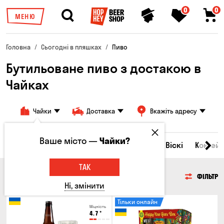
0
0
МЕНЮ
Головна
Сьогодні в пляшках
Пиво
Бутильоване пиво з достакою в
Чайках
Чайки
Доставка
Вкажіть адресу
Ваше місто —
Чайки?
Всі товари
Пиво
Сидр
Вино
Віскі
Коктейл
ТАК
ПИВО
ФІЛЬТР
Ні, змінити
Тільки онлайн
Міцність
4.7
°