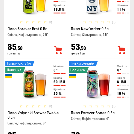
Щільність
Щільність
16.8
%
11
%
(0)
(0)
Пиво Forever Brat 0.5л
Пиво New Yorker 0.5л
Світле, Нефільтроване, 7.5°
Світле, Фільтроване, 4.5°
85
53
,50
,50
грн за 1 шт
грн за 1 шт
Тільки онлайн
Тільки онлайн
Міцність
Міцність
Новинка
Новинка
8
°
4
°
Гіркота
Гіркота
60
IBU
8
IBU
Щільність
Щільність
20
%
10
%
(0)
(0)
Пиво Volynski Browar Twelve
Пиво Forever Bones 0.5л
0.5л
Світле, Нефільтроване, 4°
Світле, Нефільтроване, 8°