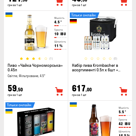
грн за 1 шт
грн за 1 шт
Тільки онлайн
Міцність
4.5
°
Гіркота
10
IBU
Щільність
11
%
(1)
(0)
Пиво «Чайка Чорноморська»
Набір пива Krombacher в
0.45л
асортименті 0.5л х 6шт +
термосумка
Світле, Фільтроване, 4.5°
59
617
,50
,00
грн за 1 шт
грн за 1 шт
Тільки онлайн
Міцність
5.5
°
Гіркота
42
IBU
Щільність
14.5
%