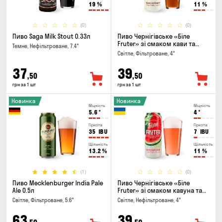
19
%
11
%
(0)
(0)
Пиво Saga Milk Stout 0.33л
Пиво Чернігівське «Біле
Fruter» зі смаком кави та
Темне, Нефільтроване, 7.4°
апельсину 0.5л
Світле, Фільтроване, 4°
37
39
,50
,50
грн за 1 шт
грн за 1 шт
Новинка
Новинка
Міцність
Міцність
5.6
°
4
°
Гіркота
Гіркота
35
IBU
7
IBU
Щільність
Щільність
13.2
%
11
%
(1)
(0)
Пиво Mecklenburger India Pale
Пиво Чернігівське «Біле
Ale 0.5л
Fruter» зі смаком кавуна та
м'яти 0.5л
Світле, Фільтроване, 5.6°
Світле, Нефільтроване, 4°
63
39