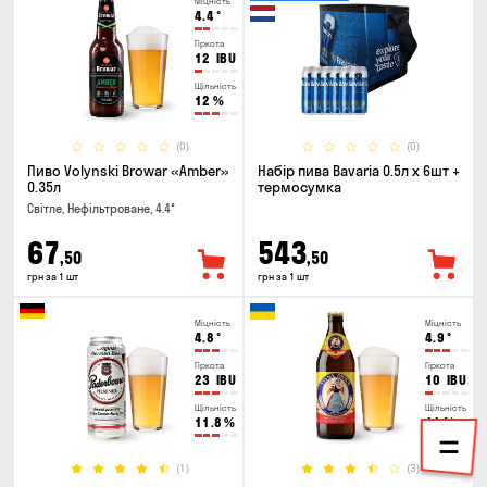
Міцність
4.4
°
Гіркота
12
IBU
Щільність
12
%
(0)
(0)
Пиво Volynski Browar «Amber»
Набір пива Bavaria 0.5л х 6шт +
0.35л
термосумка
Світле, Нефільтроване, 4.4°
67
543
,50
,50
грн за 1 шт
грн за 1 шт
Міцність
Міцність
4.8
°
4.9
°
Гіркота
Гіркота
23
IBU
10
IBU
Щільність
Щільність
11.8
%
11
%
(1)
(3)