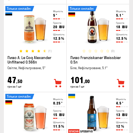
Тільки онлайн
Тільки онлайн
Міцність
Міцність
5
°
5.1
°
Гіркота
Гіркота
20
IBU
18
IBU
Щільність
Щільність
12.5
%
12.5
%
(1)
(0)
Пиво A. Le Coq Alexander
Пиво Franziskaner Weissbier
Unfiltered 0.568л
0.5л
Світле, Нефільтроване, 5°
Біле, Нефільтроване, 5.1°
47
101
,50
,00
грн за 1 шт
грн за 1 шт
Тільки онлайн
Міцність
Міцність
0.25
°
4.5
°
Гіркота
Гіркота
15
IBU
13
IBU
Щільність
Щільність
11.5
%
12
%