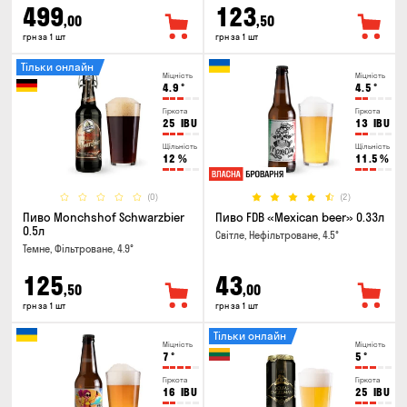
499
123
,00
,50
грн за 1 шт
грн за 1 шт
Тільки онлайн
Міцність
Міцність
4.9
°
4.5
°
Гіркота
Гіркота
25
IBU
13
IBU
Щільність
Щільність
12
%
11.5
%
(0)
(2)
Пиво Monchshof Schwarzbier
Пиво FDB «Mexican beer» 0.33л
0.5л
Світле, Нефільтроване, 4.5°
Темне, Фільтроване, 4.9°
125
43
,50
,00
грн за 1 шт
грн за 1 шт
Тільки онлайн
Міцність
Міцність
7
°
5
°
Гіркота
Гіркота
16
IBU
25
IBU