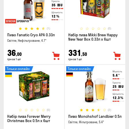
Гіркота
35
IBU
Щільність
12
%
(1)
(0)
Пиво Fanatic Cryo APA 0.33л
Набір пива Mikki Brew Happy
New Year Box 0.33л x 6шт
Світле, Нефільтроване, 4.7°
36
331
,00
,50
грн за 1 шт
грн за 1 шт
Тільки онлайн
Тільки онлайн
Міцність
5.4
°
Гіркота
25
IBU
Щільність
12.3
%
(0)
(2)
Набір пива Forever Merry
Пиво Monchshof Landbier 0.5л
Christmas Box 0.5л x 6шт
Світле, Фільтроване, 5.4°