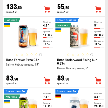
133
55
,50
,50
грн за 1 шт
грн за 1 шт
Новинка
Тільки онлайн
Міцність
Міцність
Новинка
4.5
°
5
°
Гіркота
Гіркота
15
IBU
20
IBU
Щільність
Щільність
11
%
12
%
(0)
(0)
Пиво Forever Pizza 0.5л
Пиво Underwood Rising Sun
0.33л
Світле, Нефільтроване, 4.5°
Світле, Нефільтроване, 5°
83
89
,50
,50
грн за 1 шт
грн за 1 шт
Тільки онлайн
Тільки онлайн
Міцність
Міцність
Новинка
7.5
°
4.5
°
Гіркота
Гіркота
17
IBU
20
IBU