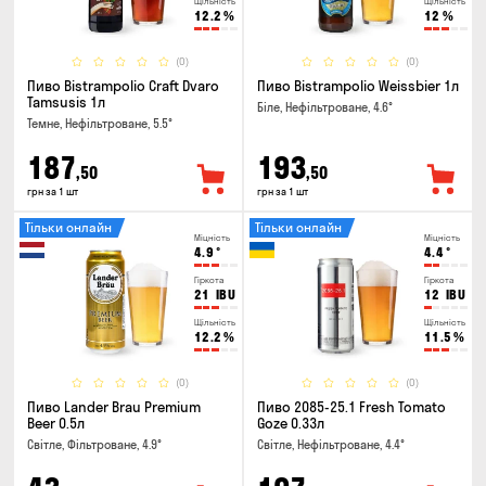
Щільність
Щільність
12.2
%
12
%
(0)
(0)
Пиво Bistrampolio Craft Dvaro
Пиво Bistrampolio Weissbier 1л
Tamsusis 1л
Біле, Нефільтроване, 4.6°
Темне, Нефільтроване, 5.5°
187
193
,50
,50
грн за 1 шт
грн за 1 шт
Тільки онлайн
Тільки онлайн
Міцність
Міцність
4.9
°
4.4
°
Гіркота
Гіркота
21
IBU
12
IBU
Щільність
Щільність
12.2
%
11.5
%
(0)
(0)
Пиво Lander Brau Premium
Пиво 2085-25.1 Fresh Tomato
Beer 0.5л
Goze 0.33л
Світле, Фільтроване, 4.9°
Світле, Нефільтроване, 4.4°