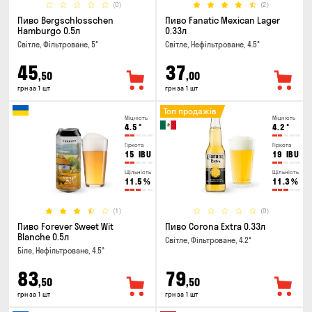
(0)
(2)
Пиво Bergschlosschen
Пиво Fanatic Mexican Lager
Hamburgo 0.5л
0.33л
Світле, Фільтроване, 5°
Світле, Нефільтроване, 4.5°
45
37
,50
,00
грн за 1 шт
грн за 1 шт
Топ продажів
Міцність
Міцність
4.5
°
4.2
°
Гіркота
Гіркота
15
IBU
19
IBU
Щільність
Щільність
11.5
%
11.3
%
(1)
(0)
Пиво Forever Sweet Wit
Пиво Corona Extra 0.33л
Blanche 0.5л
Світле, Фільтроване, 4.2°
Біле, Нефільтроване, 4.5°
83
79
,50
,50
грн за 1 шт
грн за 1 шт