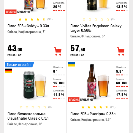
Щільність
Щільність
20
%
13.5
%
(30)
(0)
Пиво FDB «Goldy» 0.33л
Пиво Volfas Engelman Galaxy
Lager 0.568л
Світле, Нефільтроване, 7°
Світле, Фільтроване, 5°
43
57
,00
,50
грн за 1 шт
грн за 1 шт
Тільки онлайн
Міцність
Міцність
0
°
5.5
°
Гіркота
Гіркота
15
IBU
60
IBU
Щільність
Щільність
11.5
%
17.5
%
(0)
(26)
Пиво безалкогольне
Пиво FDB «Puaripa» 0.33л
Clausthaler Classic 0.5л
Світле, Нефільтроване, 5.5°
Світле, Фільтроване, 0°