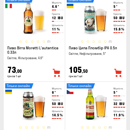
Міцність
Міцність
4.6
°
5
°
Гіркота
Гіркота
12
IBU
50
IBU
Щільність
Щільність
11
%
15.6
%
(0)
(0)
Пиво Birra Moretti L'autentica
Пиво Ципа Пломбір IPA 0.5л
0.33л
Світле, Нефільтроване, 5°
Світле, Фільтроване, 4.6°
73
105
,00
,50
грн за 1 шт
грн за 1 шт
Тільки онлайн
Тільки онлайн
Міцність
Міцність
6
°
5
°
Гіркота
Гіркота
50
IBU
32
IBU
Щільність
Щільність
14.5
%
11.9
%
(0)
(0)