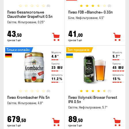
(0)
(2)
Пиво безалкогольне
Пиво FDB «Blanche» 0.33л
Clausthaler Grapefruit 0.5л
Біле, Нефільтроване, 4.5°
Світле, Фільтроване, 0.25°
43
41
,50
,00
грн за 1 шт
грн за 1 шт
Тільки онлайн
Топ продажів
Міцність
Міцність
4.8
°
5.7
°
Гіркота
Гіркота
23
IBU
45
IBU
Щільність
Щільність
11.2
%
15
%
(0)
(1)
Пиво Krombacher Pils 5л
Пиво Volynski Browar Forest
IPA 0.5л
Світле, Фільтроване, 4.8°
Світле, Нефільтроване, 5.7°
679
89
,50
,50
грн за 1 шт
грн за 1 шт