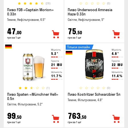
(26)
(0)
Пиво FDB «Captain Morion»
Пиво Underwood Amnesia
0.33л
Haze 0.33л
Темне, Нефільтроване, 6.5°
Світле, Нефільтроване, 5°
47
75
,00
,50
грн за 1 шт
грн за 1 шт
Тільки онлайн
Міцність
Міцність
5.2
°
4.8
°
Гіркота
Гіркота
21
IBU
22
IBU
Щільність
Щільність
11.7
%
11.4
%
(1)
(0)
Пиво Spaten «Münchner Hell»
Пиво Kostritzer Schwarzbier 5л
0.5л
Темне, Фільтроване, 4.8°
Світле, Фільтроване, 5.2°
99
763
,50
,50
грн за 1 шт
грн за 1 шт