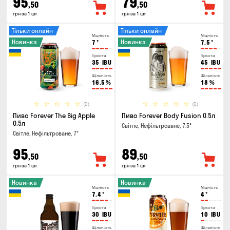
95
79
,50
,50
грн за 1 шт
грн за 1 шт
Тільки онлайн
Тільки онлайн
Міцність
Міцність
Новинка
Новинка
7
°
7.5
°
Гіркота
Гіркота
35
IBU
45
IBU
Щільність
Щільність
16.5
%
18
%
(0)
(0)
Пиво Forever The Big Apple
Пиво Forever Body Fusion 0.5л
0.5л
Світле, Нефільтроване, 7.5°
Світле, Нефільтроване, 7°
95
89
,50
,50
грн за 1 шт
грн за 1 шт
Новинка
Новинка
Міцність
Міцність
7.4
°
4
°
Гіркота
Гіркота
30
IBU
10
IBU
Щільність
Щільність