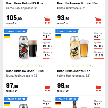
Пиво Ципа Hutsul IPA 0.5л
Пиво Budweiser Budvar 0.5л
Світле, Нефільтроване, 6°
Світле, Фільтроване, 5°
105
93
,00
,50
грн за 1 шт
грн за 1 шт
Тільки онлайн
Тільки онлайн
Міцність
Міцність
7.6
°
6.2
°
Гіркота
Гіркота
25
IBU
27
IBU
Щільність
Щільність
12
%
17.5
%
(0)
(0)
Пиво Ципа на Молоці 0.5л
Пиво Ципа Золота 0.5л
Темне, Нефільтроване, 7.6°
Світле, Нефільтроване, 6.2°
97
99
,50
,50
грн за 1 шт
грн за 1 шт
Тільки онлайн
Тільки онлайн
Міцність
Міцність
7.9
°
5.1
°