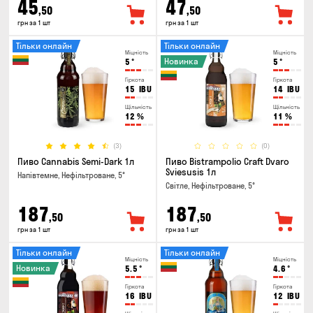
45
47
,50
,50
грн за 1 шт
грн за 1 шт
Тільки онлайн
Тільки онлайн
Міцність
Міцність
Новинка
5
°
5
°
Гіркота
Гіркота
15
IBU
14
IBU
Щільність
Щільність
12
%
11
%
(3)
(0)
Пиво Cannabis Semi-Dark 1л
Пиво Bistrampolio Craft Dvaro
Sviesusis 1л
Напівтемне, Нефільтроване, 5°
Світле, Нефільтроване, 5°
187
187
,50
,50
грн за 1 шт
грн за 1 шт
Тільки онлайн
Тільки онлайн
Міцність
Міцність
Новинка
5.5
°
4.6
°
Гіркота
Гіркота
16
IBU
12
IBU