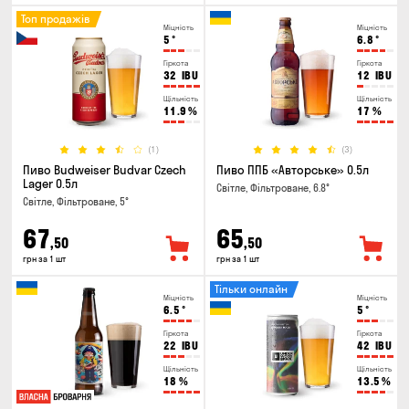
Топ продажів
Міцність
Міцність
5
°
6.8
°
Гіркота
Гіркота
32
IBU
12
IBU
Щільність
Щільність
11.9
%
17
%
(1)
(3)
Пиво Budweiser Budvar Czech
Пиво ППБ «Авторське» 0.5л
Lager 0.5л
Світле, Фільтроване, 6.8°
Світле, Фільтроване, 5°
67
65
,50
,50
грн за 1 шт
грн за 1 шт
Тільки онлайн
Міцність
Міцність
6.5
°
5
°
Гіркота
Гіркота
22
IBU
42
IBU
Щільність
Щільність
18
%
13.5
%