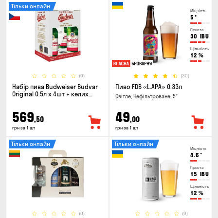
Тільки онлайн
Міцність
5
°
Гіркота
30
IBU
Щільність
12
%
(0)
(30)
Набір пива Budweiser Budvar
Пиво FDB «L.APA» 0.33л
Original 0.5л х 4шт + келих
Світле, Нефільтроване, 5°
0.33л
569
49
,50
,00
грн за 1 шт
грн за 1 шт
Тільки онлайн
Тільки онлайн
Міцність
4.6
°
Гіркота
15
IBU
Щільність
12
%
(0)
(0)