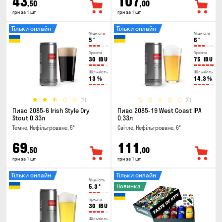
43
107
,50
,00
грн за 1 шт
грн за 1 шт
Тільки онлайн
Тільки онлайн
Міцність
Міцність
5
°
6
°
Гіркота
Гіркота
30
IBU
75
IBU
Щільність
Щільність
13
%
14.3
%
(1)
(0)
Пиво 2085-6 Irish Style Dry
Пиво 2085-19 West Coast IPA
Stout 0.33л
0.33л
Темне, Нефільтроване, 5°
Світле, Нефільтроване, 6°
69
111
,50
,00
грн за 1 шт
грн за 1 шт
Тільки онлайн
Тільки онлайн
Міцність
Новинка
5.3
°
Гіркота
30
IBU
Щільність