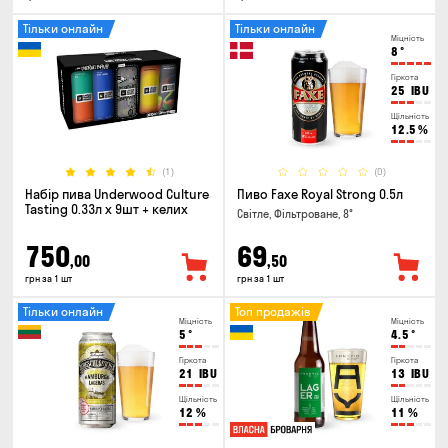
Тільки онлайн
Тільки онлайн
Міцність
8
°
Гіркота
25
IBU
Щільність
12.5
%
(1)
(0)
Набір пива Underwood Culture
Пиво Faxe Royal Strong 0.5л
Tasting 0.33л x 9шт + келих
Світле, Фільтроване, 8°
750
69
,00
,50
грн за 1 шт
грн за 1 шт
Тільки онлайн
Топ продажів
Міцність
Міцність
5
°
4.5
°
Гіркота
Гіркота
21
IBU
13
IBU
Щільність
Щільність
12
%
11
%