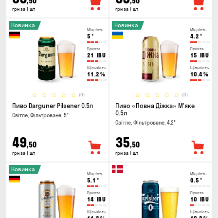
,50
,50
грн за 1 шт
грн за 1 шт
Новинка
Новинка
Міцність
Міцність
5
°
4.2
°
Гіркота
Гіркота
21
IBU
15
IBU
Щільність
Щільність
11.2
%
10.4
%
(0)
(0)
Пиво Darguner Pilsener 0.5л
Пиво «Повна Діжка» М'яке
0.5л
Світле, Фільтроване, 5°
Світле, Фільтроване, 4.2°
49
35
,50
,50
грн за 1 шт
грн за 1 шт
Новинка
Міцність
Міцність
5.1
°
0.5
°
Гіркота
Гіркота
14
IBU
10
IBU
Щільність
Щільність