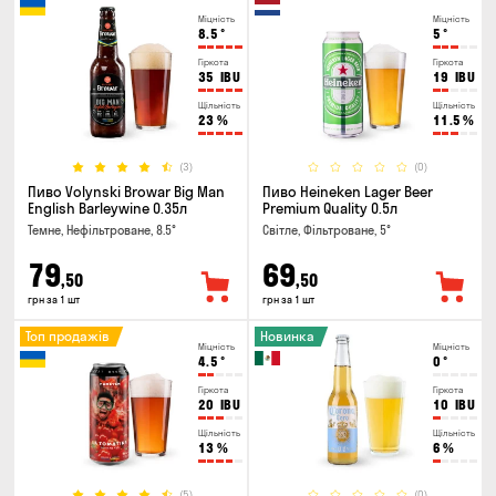
Міцність
Міцність
8.5
°
5
°
Гіркота
Гіркота
35
IBU
19
IBU
Щільність
Щільність
23
%
11.5
%
(3)
(0)
Пиво Volynski Browar Big Man
Пиво Heineken Lager Beer
English Barleywine 0.35л
Premium Quality 0.5л
Темне, Нефільтроване, 8.5°
Світле, Фільтроване, 5°
79
69
,50
,50
грн за 1 шт
грн за 1 шт
Топ продажів
Новинка
Міцність
Міцність
4.5
°
0
°
Гіркота
Гіркота
20
IBU
10
IBU
Щільність
Щільність
13
%
6
%
(5)
(0)