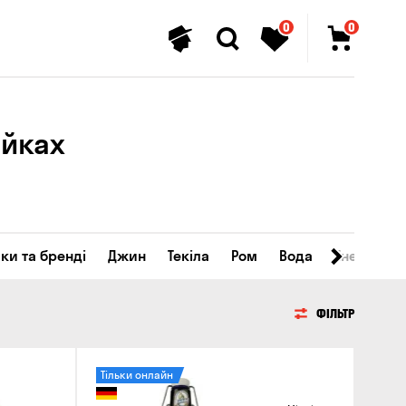
0
0
айках
ки та бренді
Джин
Текіла
Ром
Вода
Енергетичн
ФІЛЬТР
Тільки онлайн