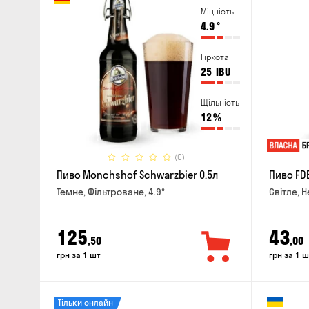
Міцність
4.9
°
Гіркота
25
IBU
Щільність
12
%
(0)
Пиво Monchshof Schwarzbier 0.5л
Пиво FDB
Темне, Фільтроване, 4.9°
Світле, Н
125
43
,50
,00
грн за 1 шт
грн за 1 ш
Тільки онлайн