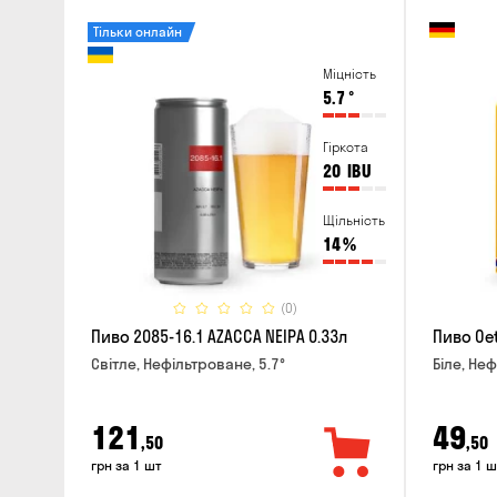
Тільки онлайн
Міцність
5.7
°
Гіркота
20
IBU
Щільність
14
%
(0)
Пиво 2085-16.1 AZACCA NEIPA 0.33л
Пиво Oet
Світле, Нефільтроване, 5.7°
Біле, Неф
121
49
,50
,50
грн за 1 шт
грн за 1 ш