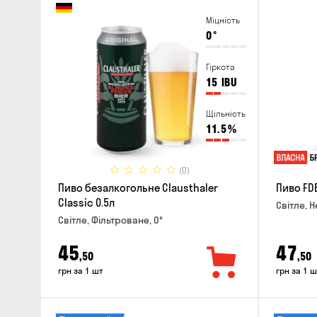
Міцність
0
°
Гіркота
15
IBU
Щільність
11.5
%
(0)
Пиво безалкогольне Clausthaler
Пиво FDB
Classic 0.5л
Світле, Н
Світле, Фільтроване, 0°
45
47
,50
,50
грн за 1 шт
грн за 1 ш