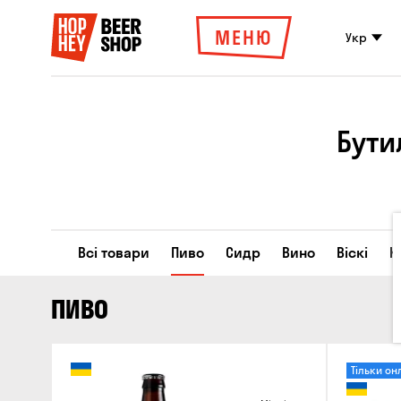
МЕНЮ
Укр
Бути
Всі товари
Пиво
Сидр
Вино
Віскі
К
ПИВО
Тільки он