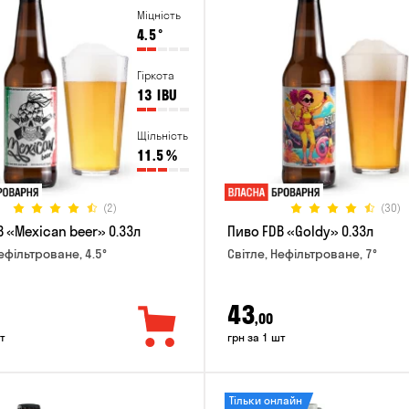
Міцність
4.5
°
Гіркота
13
IBU
Щільність
11.5
%
(2)
(30)
 «Mexican beer» 0.33л
Пиво FDB «Goldy» 0.33л
ефільтроване, 4.5°
Світле, Нефільтроване, 7°
43
,00
т
грн за 1 шт
Тільки онлайн