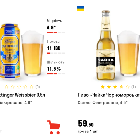
Міцність
4.9
°
Гіркота
11
IBU
Щільність
11.5
%
(0)
(1)
tinger Weissbier 0.5л
Пиво «Чайка Чорноморська»
ільтроване, 4.9°
Світле, Фільтроване, 4.5°
59
,50
т
грн за 1 шт