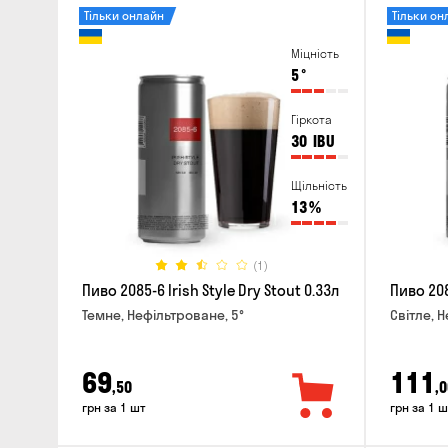
Тільки онлайн
Тільки он
Міцність
5
°
Гіркота
30
IBU
Щільність
13
%
(1)
Пиво 2085-6 Irish Style Dry Stout 0.33л
Пиво 208
Темне, Нефільтроване, 5°
Світле, 
69
111
,50
,0
грн за 1 шт
грн за 1 ш