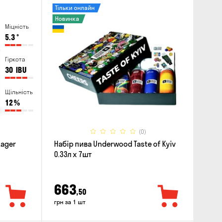
Тільки онлайн
Новинка
Міцність
5.3
°
Гіркота
30
IBU
Щільність
12
%
(0)
Lager
Набір пива Underwood Taste of Kyiv
0.33л x 7шт
663
,50
грн за 1 шт