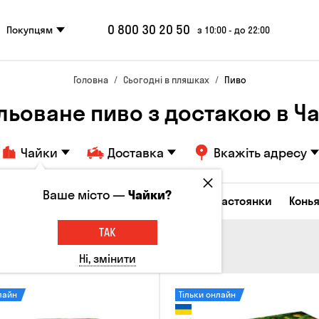
0 800 30 20 50
Покупцям
з 10:00 - до 22:00
Головна
Сьогодні в пляшках
Пиво
льоване пиво з достакою в Ч
Чайки
Доставка
Вкажіть адресу
Ваше місто —
Чайки?
октейлі
Горілка
Соджу
Лікери та настоянки
Конья
ТАК
Ні, змінити
лайн
Тільки онлайн