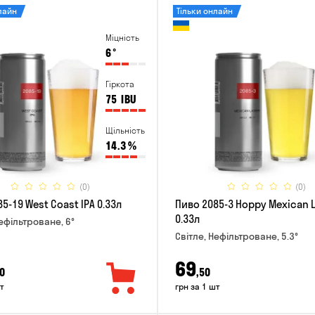
лайн
Тільки онлайн
Міцність
6
°
Гіркота
75
IBU
Щільність
14.3
%
(0)
(0)
5-19 West Coast IPA 0.33л
Пиво 2085-3 Hoppy Mexican 
0.33л
Нефільтроване, 6°
Світле, Нефільтроване, 5.3°
69
0
,50
т
грн за 1 шт