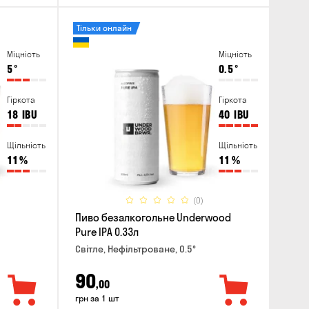
Тільки онлайн
Міцність
Міцність
5
°
0.5
°
Гіркота
Гіркота
18
IBU
40
IBU
Щільність
Щільність
11
%
11
%
(0)
Пиво безалкогольне Underwood
Pure IPA 0.33л
Світле, Нефільтроване, 0.5°
90
,00
грн за 1 шт