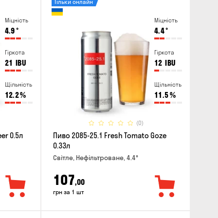
Тільки онлайн
Міцність
Міцність
4.9
°
4.4
°
Гіркота
Гіркота
21
IBU
12
IBU
Щільність
Щільність
12.2
%
11.5
%
(0)
er 0.5л
Пиво 2085-25.1 Fresh Tomato Goze
0.33л
Світле, Нефільтроване, 4.4°
107
,00
грн за 1 шт