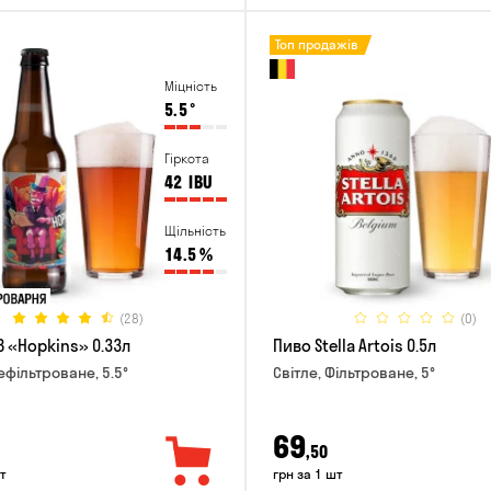
Топ продажів
Міцність
5.5
°
Гіркота
42
IBU
Щільність
14.5
%
(28)
(0)
B «Hopkins» 0.33л
Пиво Stella Artois 0.5л
ефільтроване, 5.5°
Світле, Фільтроване, 5°
69
,50
т
грн за 1 шт