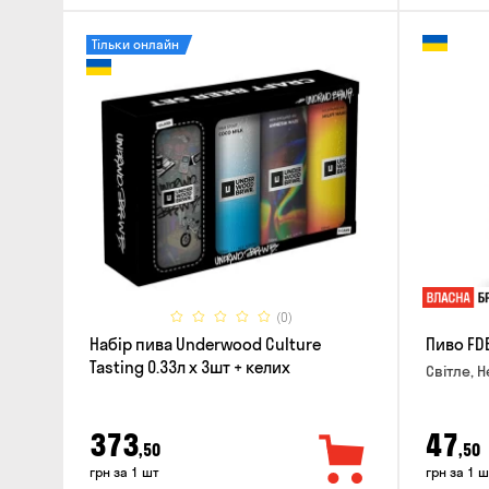
Тільки онлайн
(0)
Набір пива Underwood Culture
Пиво FD
Tasting 0.33л x 3шт + келих
Світле, Н
373
47
,50
,50
грн за 1 шт
грн за 1 ш