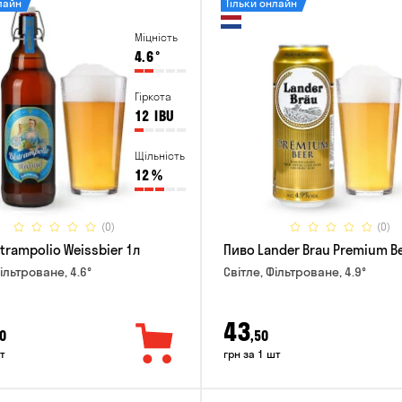
лайн
Тільки онлайн
Міцність
4.6
°
Гіркота
12
IBU
Щільність
12
%
(0)
(0)
trampolio Weissbier 1л
Пиво Lander Brau Premium Be
ільтроване, 4.6°
Світле, Фільтроване, 4.9°
43
0
,50
т
грн за 1 шт