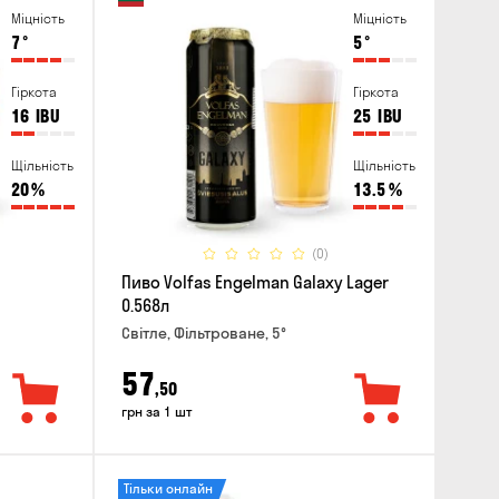
Міцність
Міцність
7
°
5
°
Гіркота
Гіркота
16
IBU
25
IBU
Щільність
Щільність
20
%
13.5
%
(0)
Пиво Volfas Engelman Galaxy Lager
0.568л
Світле, Фільтроване, 5°
57
,50
грн за 1 шт
Тільки онлайн