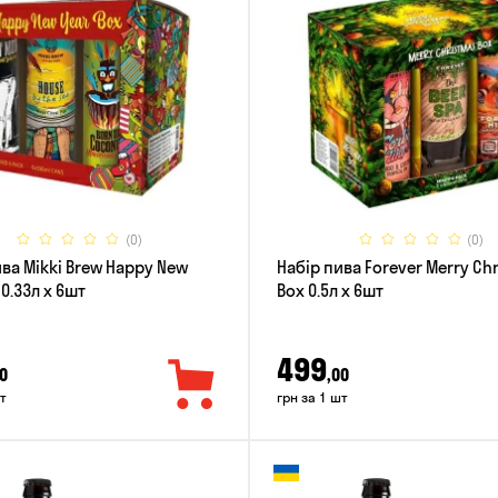
(0)
(0)
ива Mikki Brew Happy New
Набір пива Forever Merry Ch
 0.33л x 6шт
Box 0.5л x 6шт
499
0
,00
т
грн за 1 шт