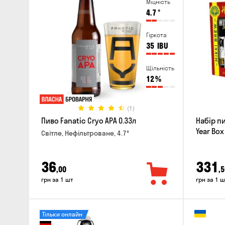
Міцність
4.7
°
Гіркота
35
IBU
Щільність
12
%
(1)
Пиво Fanatic Cryo APA 0.33л
Набір п
Year Box
Світле, Нефільтроване, 4.7°
36
331
,00
,5
грн за 1 шт
грн за 1 ш
Тільки онлайн