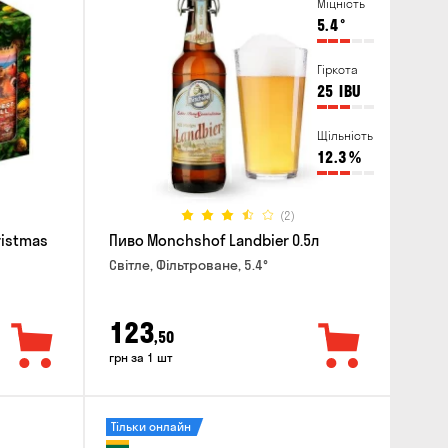
Міцність
5.4
°
Гіркота
25
IBU
Щільність
12.3
%
(2)
ristmas
Пиво Monchshof Landbier 0.5л
Світле, Фільтроване, 5.4°
123
,50
грн за 1 шт
Тільки онлайн