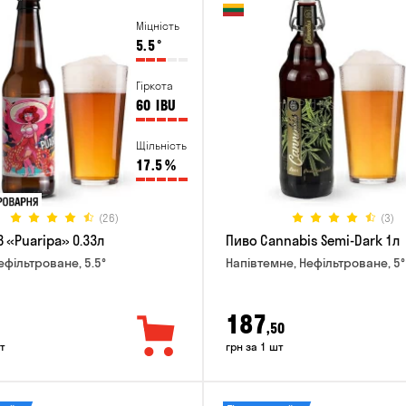
Міцність
5.5
°
Гіркота
60
IBU
Щільність
17.5
%
(26)
(3)
 «Puaripa» 0.33л
Пиво Cannabis Semi-Dark 1л
ефільтроване, 5.5°
Напівтемне, Нефільтроване, 5°
187
,50
т
грн за 1 шт