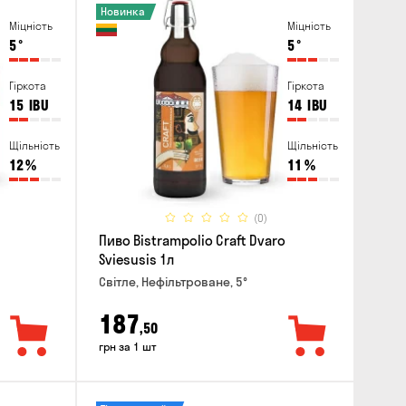
Новинка
Міцність
Міцність
5
°
5
°
Гіркота
Гіркота
15
IBU
14
IBU
Щільність
Щільність
12
%
11
%
(0)
Пиво Bistrampolio Craft Dvaro
Sviesusis 1л
Світле, Нефільтроване, 5°
187
,50
грн за 1 шт