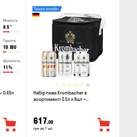
Тільки онлайн
Міцність
4.5
°
Гіркота
10
IBU
Щільність
11
%
(0)
 0.45л
Набір пива Krombacher в
асортименті 0.5л х 6шт +
термосумка
617
,00
грн за 1 шт