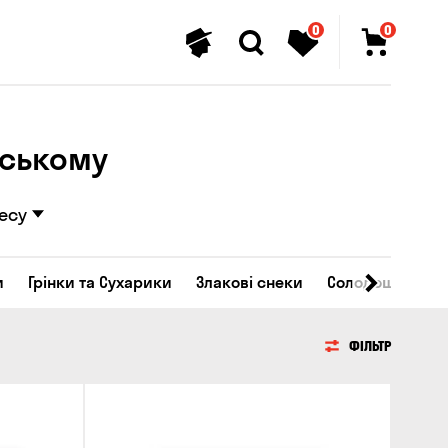
0
0
вському
есу
и
Грінки та Сухарики
Злакові снеки
Солодощі
ФІЛЬТР