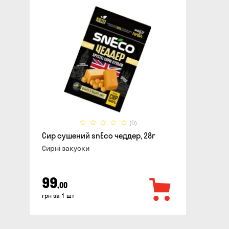
(0)
Сир сушений snEco чеддер, 28г
Сирні закуски
99
,00
грн за 1 шт