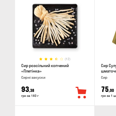
(12)
Сир розсільний копчений
Сир Сул
«Плетінка»
шматочк
Сирні закуски
Сир
93
75
,38
,00
грн за 140 г
грн за 1 ш