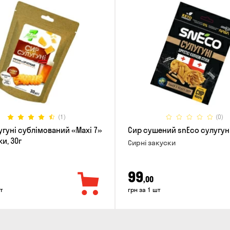
(1)
(0)
угуні сублімований «Maxi 7»
Сир сушений snEco сулуг
и, 30г
Сирні закуски
99
,00
т
грн за 1 шт