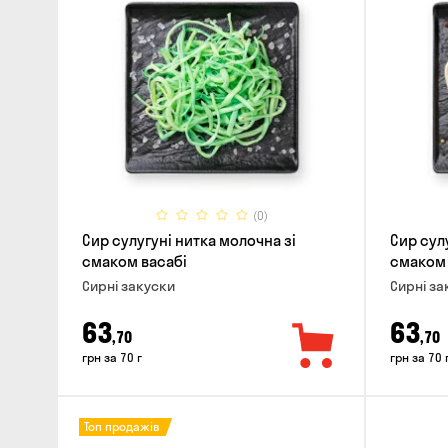
(0)
Сир сулугуні нитка молочна зі
Сир сул
смаком васабі
смаком 
Сирні закуски
Сирні за
63
63
,70
,70
грн за 70 г
грн за 70 
Топ продажів