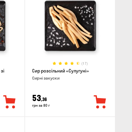
(17)
 зі
Сир розсільний «Сулугуні»
Сирні закуски
53
,36
грн за 80 г