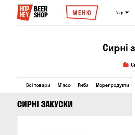
МЕНЮ
Укр
Сирні 
С
Всі товари
М'ясо
Риба
Морепродукти
СИРНІ ЗАКУСКИ