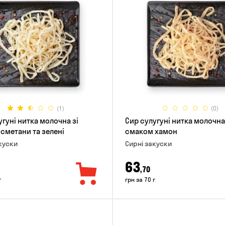
(1)
(0)
угуні нитка молочна зі
Сир сулугуні нитка молочна
сметани та зелені
смаком хамон
куски
Сирні закуски
63
,70
г
грн за 70 г