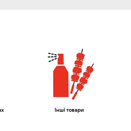
ах
Інші товари