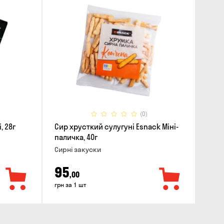
(0)
уні, 28г
Сир хрусткий сулугунi Esnack Міні-
паличка, 40г
Сирні закуски
95
,00
грн за 1 шт