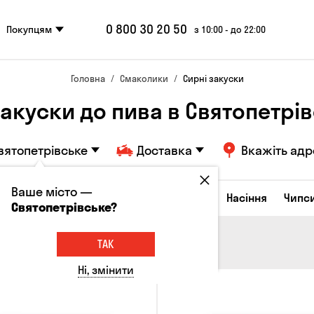
0 800 30 20 50
Покупцям
з 10:00 - до 22:00
Головна
Смаколики
Сирні закуски
закуски до пива в Святопетрі
вятопетрівське
Доставка
Вкажіть адр
Ваше місто —
Сирні закуски
Горішки
Кукурудза
Насіння
Чипс
Святопетрівське?
ТАК
Ні, змінити