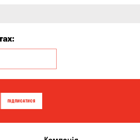
тах:
Бережинка
Білогородка
Вільне
Горбанівка
ПІДПИСАТИСЯ
Кам'янське
Клинці
Кременчук
Компанія