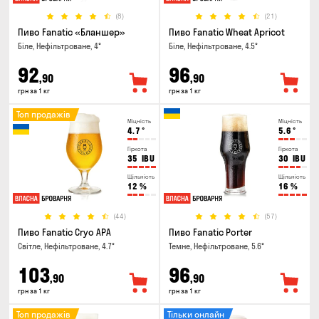
(8)
(21)
Пиво Fanatic «Бланшер»
Пиво Fanatic Wheat Apricot
Біле, Нефільтроване, 4°
Біле, Нефільтроване, 4.5°
92
96
,90
,90
грн за 1 кг
грн за 1 кг
Топ продажів
Міцність
Міцність
4.7
°
5.6
°
Гіркота
Гіркота
35
IBU
30
IBU
Щільність
Щільність
12
%
16
%
(44)
(57)
Пиво Fanatic Cryo APA
Пиво Fanatic Porter
Світле, Нефільтроване, 4.7°
Темне, Нефільтроване, 5.6°
103
96
,90
,90
грн за 1 кг
грн за 1 кг
Топ продажів
Тільки онлайн