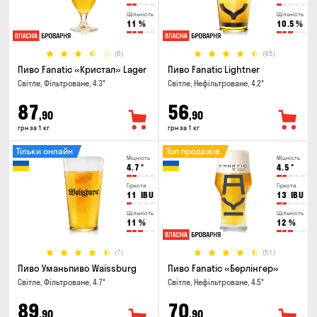
Щільність
Щільність
11
%
10.5
%
(6)
(45)
Пиво Fanatic «Кристал» Lager
Пиво Fanatic Lightner
Світле, Фільтроване, 4.3°
Світле, Нефільтроване, 4.2°
87
56
,90
,90
грн за 1 кг
грн за 1 кг
Тільки онлайн
Топ продажів
Міцність
Міцність
4.7
°
4.5
°
Гіркота
Гіркота
11
IBU
13
IBU
Щільність
Щільність
11
%
12
%
(7)
(51)
Пиво Уманьпиво Waissburg
Пиво Fanatic «Берлінгер»
Світле, Фільтроване, 4.7°
Світле, Нефільтроване, 4.5°
89
70
,90
,90