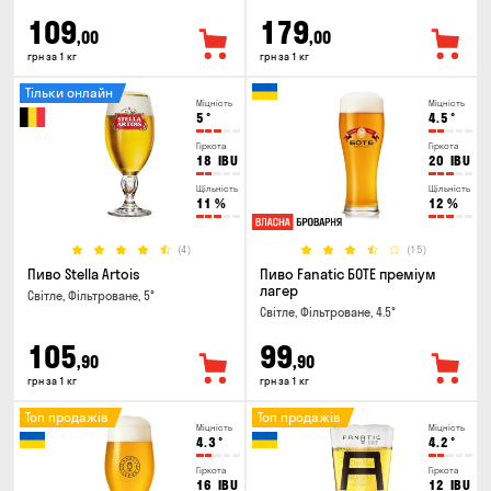
109
179
,00
,00
грн за 1 кг
грн за 1 кг
Тільки онлайн
Міцність
Міцність
5
°
4.5
°
Гіркота
Гіркота
18
IBU
20
IBU
Щільність
Щільність
11
%
12
%
(4)
(15)
Пиво Stella Artois
Пиво Fanatic БОТЕ преміум
лагер
Світле, Фільтроване, 5°
Світле, Фільтроване, 4.5°
105
99
,90
,90
грн за 1 кг
грн за 1 кг
Топ продажів
Топ продажів
Міцність
Міцність
4.3
°
4.2
°
Гіркота
Гіркота
16
IBU
12
IBU