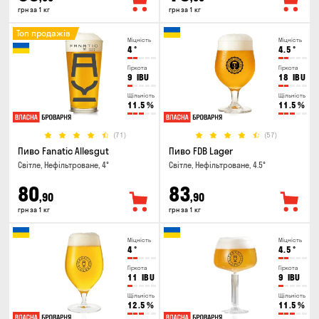
грн за 1 кг
грн за 1 кг
Топ продажів
Міцність
Міцність
4
°
4.5
°
Гіркота
Гіркота
9
IBU
18
IBU
Щільність
Щільність
11.5
%
11.5
%
(71)
(57)
Пиво Fanatic Allesgut
Пиво FDB Lager
Світле, Нефільтроване, 4°
Світле, Нефільтроване, 4.5°
80
83
,90
,90
грн за 1 кг
грн за 1 кг
Міцність
Міцність
4
°
4.5
°
Гіркота
Гіркота
11
IBU
9
IBU
Щільність
Щільність
12.5
%
11.5
%