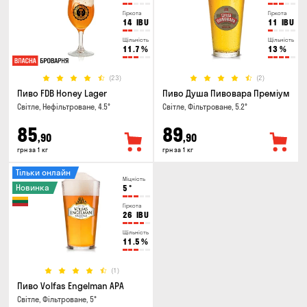
Гіркота
Гіркота
14
IBU
11
IBU
Щільність
Щільність
11.7
%
13
%
(23)
(2)
Пиво FDB Honey Lager
Пиво Душа Пивовара Преміум
Світле, Нефільтроване, 4.5°
Світле, Фільтроване, 5.2°
85
89
,90
,90
грн за 1 кг
грн за 1 кг
Тільки онлайн
Міцність
Новинка
5
°
Гіркота
26
IBU
Щільність
11.5
%
(1)
Пиво Volfas Engelman APA
Світле, Фільтроване, 5°