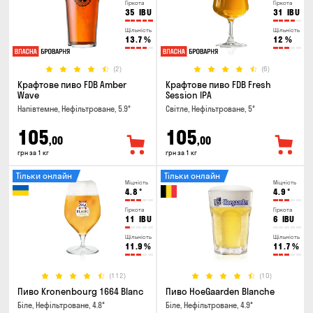
Гіркота
Гіркота
35
IBU
31
IBU
Щільність
Щільність
13.7
%
12
%
(2)
(6)
Крафтове пиво FDB Amber
Крафтове пиво FDB Fresh
Wave
Session IPA
Напівтемне, Нефільтроване, 5.9°
Світле, Нефільтроване, 5°
105
105
,00
,00
грн за 1 кг
грн за 1 кг
Тільки онлайн
Тільки онлайн
Міцність
Міцність
4.8
°
4.9
°
Гіркота
Гіркота
11
IBU
6
IBU
Щільність
Щільність
11.9
%
11.7
%
(112)
(10)
Пиво Kronenbourg 1664 Blanc
Пиво HoeGaarden Blanche
Біле, Нефільтроване, 4.8°
Біле, Нефільтроване, 4.9°