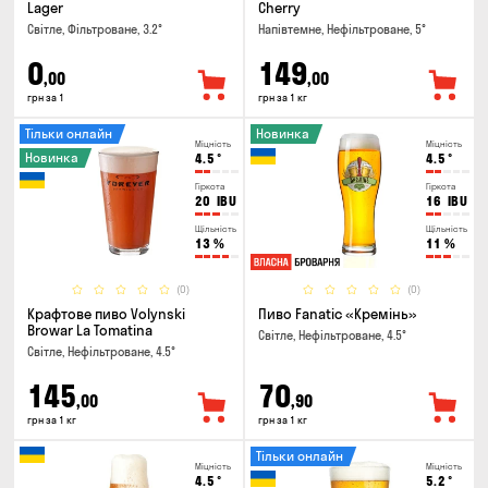
Lager
Cherry
Світле, Фільтроване, 3.2°
Напівтемне, Нефільтроване, 5°
0
149
,00
,00
грн за 1
грн за 1 кг
Тільки онлайн
Новинка
Міцність
Міцність
Новинка
4.5
°
4.5
°
Гіркота
Гіркота
20
IBU
16
IBU
Щільність
Щільність
13
%
11
%
(0)
(0)
Крафтове пиво Volynski
Пиво Fanatic «Кремінь»
Browar La Tomatina
Світле, Нефільтроване, 4.5°
Світле, Нефільтроване, 4.5°
145
70
,00
,90
грн за 1 кг
грн за 1 кг
Тільки онлайн
Міцність
Міцність
4.5
°
5.2
°