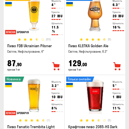
Міцність
Міцність
4
°
6.3
°
Гіркота
Гіркота
27
IBU
20
IBU
Щільність
Щільність
11.5
16
%
%
(55)
(5)
Пиво FDB Ukrainian Pilsner
Пиво KLEПКА Golden Ale
Світле, Нефільтроване, 4°
Світле, Нефільтроване, 6.3°
87
129
,90
,00
грн за 1 кг
грн за 1 кг
Новинка
Тільки онлайн
Міцність
Міцність
3.2
°
5
°
Гіркота
Гіркота
10
IBU
1
IBU
Щільність
Щільність
8
%
11
%
(1)
(5)
Пиво Fanatic Trembita Light
Крафтове пиво 2085-HS Dark