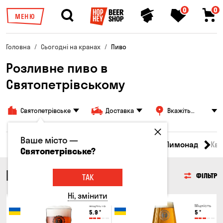
0
0
МЕНЮ
Головна
Сьогодні на кранах
Пиво
Розливне пиво в
Святопетрівському
Святопетрівське
Доставка
Вкажіть
адресу
Ваше місто —
Всі товари
Пиво
Сидр
Вино
Лимонад
Кв
Святопетрівське?
ПИВО
ФІЛЬТР
ТАК
Ні, змінити
Новинка
Новинка
Міцність
Міцність
5.9
°
5
°