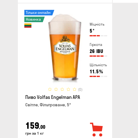
Тільки онлайн
Новинка
Міцність
5
°
Гіркота
26
IBU
Щільність
11.5
%
(0)
Пиво Volfas Engelman APA
Світле, Фільтроване, 5°
159
,00
грн за 1 кг