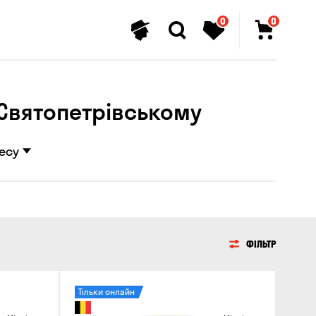
0
0
в Святопетрівському
есу
ФІЛЬТР
Тільки онлайн