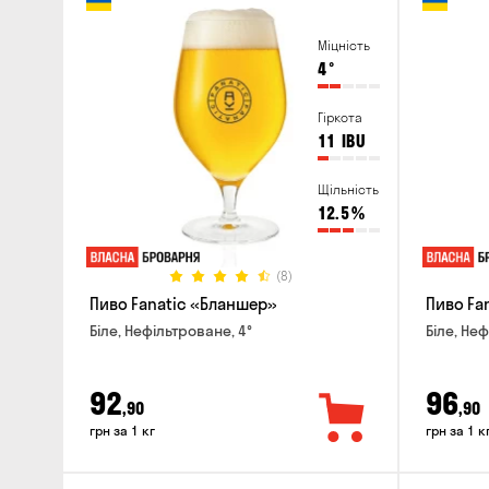
Міцність
4
°
Гіркота
11
IBU
Щільність
12.5
%
(8)
Пиво Fanatic «Бланшер»
Пиво Fan
Біле, Нефільтроване, 4°
Біле, Неф
92
96
,90
,90
грн за 1 кг
грн за 1 к