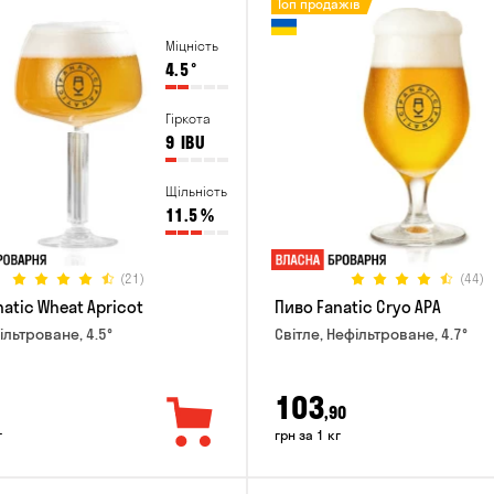
Топ продажів
Міцність
4.5
°
Гіркота
9
IBU
Щільність
11.5
%
(21)
(44)
atic Wheat Apricot
Пиво Fanatic Cryo APA
ільтроване, 4.5°
Світле, Нефільтроване, 4.7°
103
,90
г
грн за 1 кг