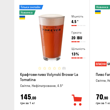
Тільки онлайн
Новинка
Новинка
Міцність
4.5
°
Гіркота
20
IBU
Щільність
13
%
(0)
Крафтове пиво Volynski Browar La
Пиво Fa
Tomatina
Світле, Н
Світле, Нефільтроване, 4.5°
145
70
,00
,90
грн за 1 кг
грн за 1 к