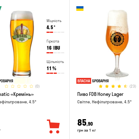
Міцність
4.5
°
Гіркота
16
IBU
Щільність
11
%
(0)
(23)
natic «Кремінь»
Пиво FDB Honey Lager
ефільтроване, 4.5°
Світле, Нефільтроване, 4.5°
85
,90
г
грн за 1 кг