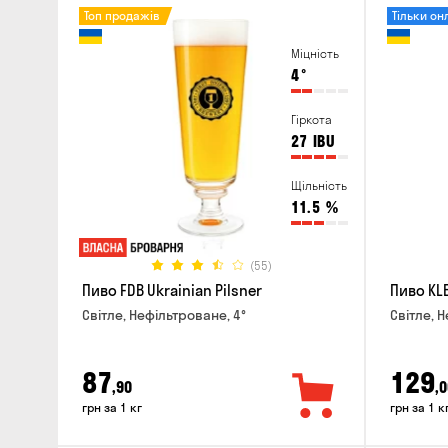
Топ продажів
Тільки он
Міцність
4
°
Гіркота
27
IBU
Щільність
11.5
%
(55)
Пиво FDB Ukrainian Pilsner
Пиво KLE
Світле, Нефільтроване, 4°
Світле, Н
87
129
,90
,0
грн за 1 кг
грн за 1 к