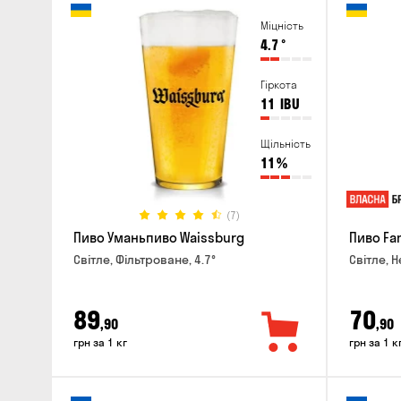
Міцність
4.7
°
Гіркота
11
IBU
Щільність
11
%
(7)
Пиво Уманьпиво Waissburg
Пиво Fa
Світле, Фільтроване, 4.7°
Світле, Н
89
70
,90
,90
грн за 1 кг
грн за 1 к