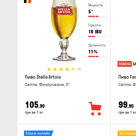
Міцність
5
°
Гіркота
18
IBU
Щільність
11
%
(4)
Пиво Stella Artois
Пиво Fa
Світле, Фільтроване, 5°
Світле, Ф
105
99
,90
,90
грн за 1 кг
грн за 1 к
Тільки онлайн
Топ прод