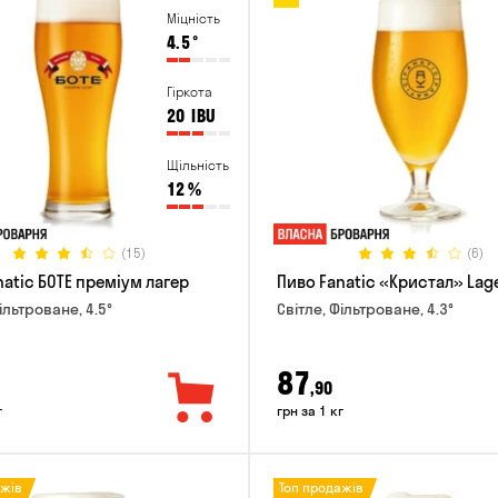
Міцність
4.5
°
Гіркота
20
IBU
Щільність
12
%
(15)
(6)
natic БОТЕ преміум лагер
Пиво Fanatic «Кристал» Lag
ільтроване, 4.5°
Світле, Фільтроване, 4.3°
87
,90
г
грн за 1 кг
ажів
Топ продажів