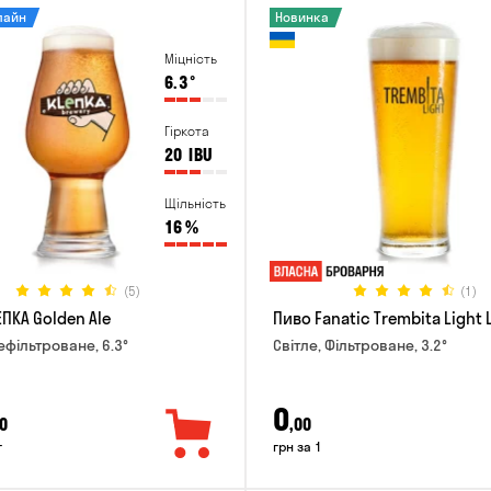
лайн
Новинка
Міцність
6.3
°
Гіркота
20
IBU
Щільність
16
%
(5)
(1)
ПКА Golden Ale
Пиво Fanatic Trembita Light 
ефільтроване, 6.3°
Світле, Фільтроване, 3.2°
0
0
,00
г
грн за 1