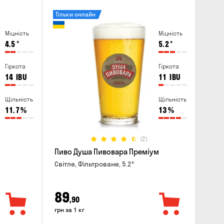
Тільки онлайн
Міцність
Міцність
4.5
°
5.2
°
Гіркота
Гіркота
14
IBU
11
IBU
Щільність
Щільність
11.7
%
13
%
(2)
Пиво Душа Пивовара Преміум
Світле, Фільтроване, 5.2°
89
,90
грн за 1 кг