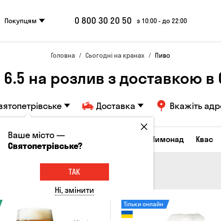
0 800 30 20 50
Покупцям
з 10:00 - до 22:00
Головна
Сьогодні на кранах
Пиво
- 6.5 на розлив з доставкою 
вятопетрівське
Доставка
Вкажіть адр
Ваше місто —
Всі товари
Пиво
Сидр
Вино
Лимонад
Квас
Святопетрівське?
ТАК
Ні, змінити
Тільки онлайн