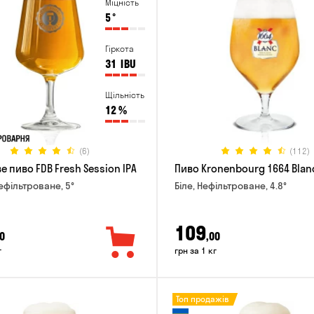
Міцність
5
°
Гіркота
31
IBU
Щільність
12
%
(6)
(112)
 пиво FDB Fresh Session IPA
Пиво Kronenbourg 1664 Blan
Нефільтроване, 5°
Біле, Нефільтроване, 4.8°
109
0
,00
г
грн за 1 кг
Топ продажів