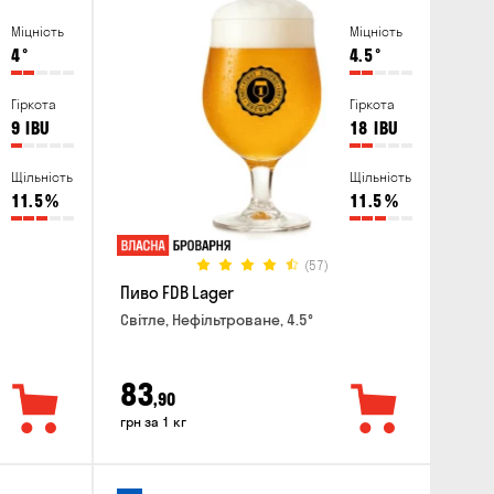
Міцність
Міцність
4
°
4.5
°
Гіркота
Гіркота
9
IBU
18
IBU
Щільність
Щільність
11.5
%
11.5
%
(57)
Пиво FDB Lager
Світле, Нефільтроване, 4.5°
83
,90
грн за 1 кг