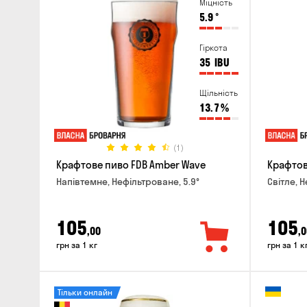
Міцність
5.9
°
Гіркота
35
IBU
Щільність
13.7
%
(1)
Крафтове пиво FDB Amber Wave
Крафтове
Напівтемне, Нефільтроване, 5.9°
Світле, 
105
105
,00
,0
грн за 1 кг
грн за 1 к
Тільки онлайн