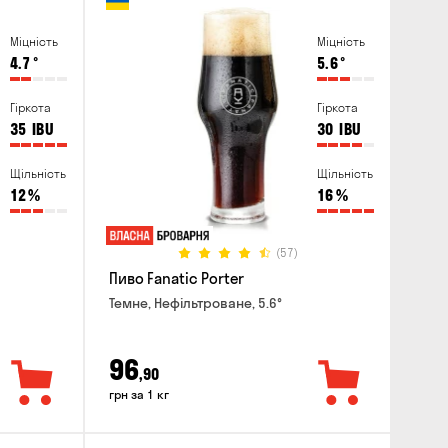
Міцність
Міцність
4.7
°
5.6
°
Гіркота
Гіркота
35
IBU
30
IBU
Щільність
Щільність
12
%
16
%
(57)
Пиво Fanatic Porter
Темне, Нефільтроване, 5.6°
96
,90
грн за 1 кг