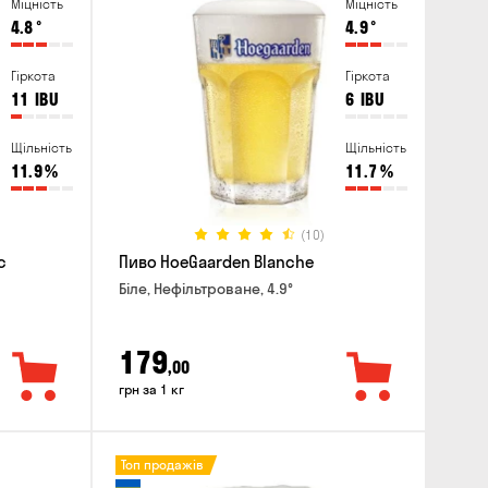
Міцність
Міцність
4.8
°
4.9
°
Гіркота
Гіркота
11
IBU
6
IBU
Щільність
Щільність
11.9
%
11.7
%
(10)
c
Пиво HoeGaarden Blanche
Біле, Нефільтроване, 4.9°
179
,00
грн за 1 кг
Топ продажів