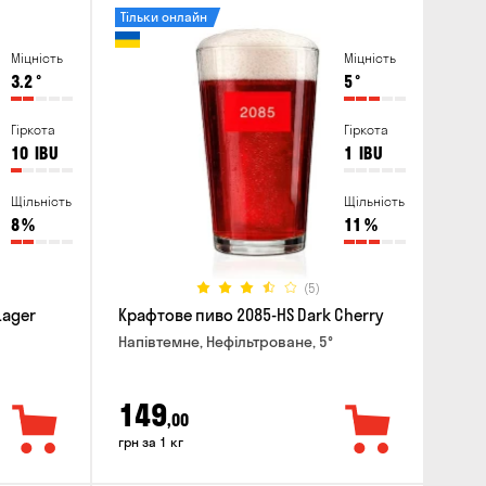
Тільки онлайн
Міцність
Міцність
3.2
°
5
°
Гіркота
Гіркота
10
IBU
1
IBU
Щільність
Щільність
8
%
11
%
(5)
Lager
Крафтове пиво 2085-HS Dark Cherry
Напівтемне, Нефільтроване, 5°
149
,00
грн за 1 кг