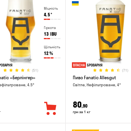
Міцність
4.5
°
Гіркота
13
IBU
Щільність
12
%
(51)
(71)
natic «Берлінгер»
Пиво Fanatic Allesgut
ефільтроване, 4.5°
Світле, Нефільтроване, 4°
80
,90
г
грн за 1 кг