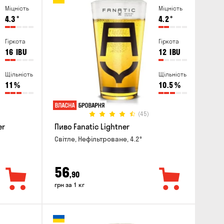
Міцність
Міцність
4.3
°
4.2
°
Гіркота
Гіркота
16
IBU
12
IBU
Щільність
Щільність
11
%
10.5
%
(45)
er
Пиво Fanatic Lightner
Світле, Нефільтроване, 4.2°
56
,90
грн за 1 кг