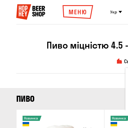
МЕНЮ
Укр
Пиво міцністю 4.5 
С
ПИВО
Новинка
Новинка