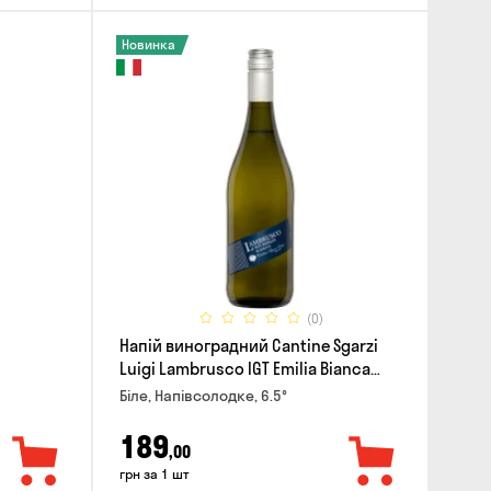
Новинка
(0)
Напій виноградний Cantine Sgarzi
Luigi Lambrusco IGT Emilia Bianca
Frizziante 0.75л
Біле, Напівсолодке, 6.5°
189
,00
грн за 1 шт