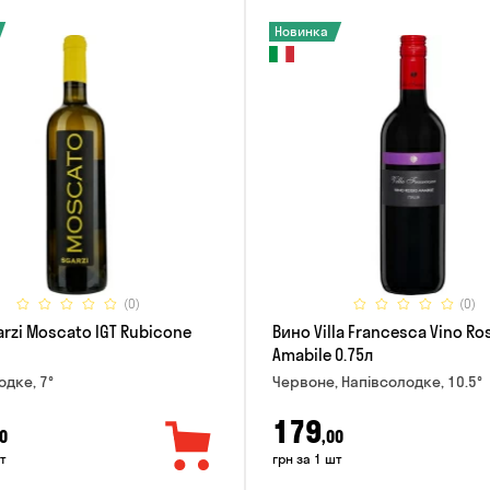
Новинка
(0)
(0)
rzi Moscato IGT Rubicone
Вино Villa Francesca Vino Ro
Amabile 0.75л
одке, 7°
Червоне, Напівсолодке, 10.5°
179
0
,00
т
грн за 1 шт