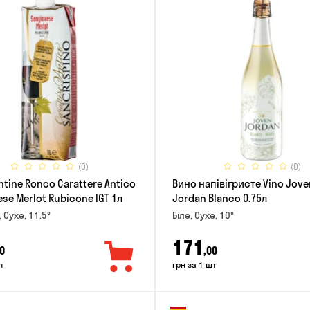
(0)
(0)
tine Ronco Carattere Antico
Вино напівігристе Vino Jove
se Merlot Rubicone IGT 1л
Jordan Blanco 0.75л
 Сухе, 11.5°
Біле, Сухе, 10°
171
0
,00
т
грн за 1 шт