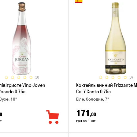
(0)
(0)
півігристе Vino Joven
Коктейль винний Frizzante 
Rosado 0.75л
Cal Y Canto 0.75л
Сухе, 10°
Біле, Солодке, 7°
171
0
,00
т
грн за 1 шт