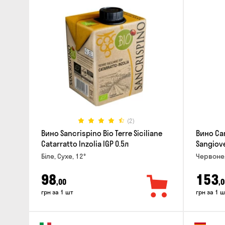
(2)
Вино Sancrispino Bio Terre Siciliane
Вино Can
Catarratto Inzolia IGP 0.5л
Sangiove
Біле, Сухе, 12°
Червоне,
98
153
,00
,0
грн за 1 шт
грн за 1 ш