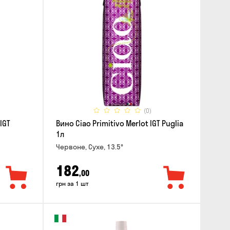
(0)
IGT
Вино Ciao Primitivo Merlot IGT Puglia
1л
Червоне, Сухе, 13.5°
182
,00
грн за 1 шт