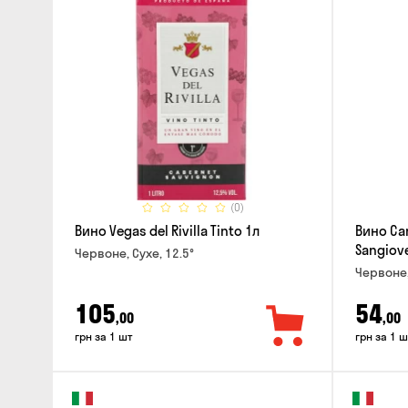
(0)
Вино Vegas del Rivilla Tinto 1л
Вино Can
Sangiove
Червоне, Сухе, 12.5°
Червоне,
105
54
,00
,00
грн за 1 шт
грн за 1 ш