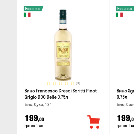
Новинка
Новинка
(0)
Вино Francesco Cresci Scritti Pinot
Вино Sga
Grigio DOC Delle 0.75л
0.75л
Біле, Сухе, 12°
Біле, Сол
199
199
,00
,0
грн за 1 шт
грн за 1 ш