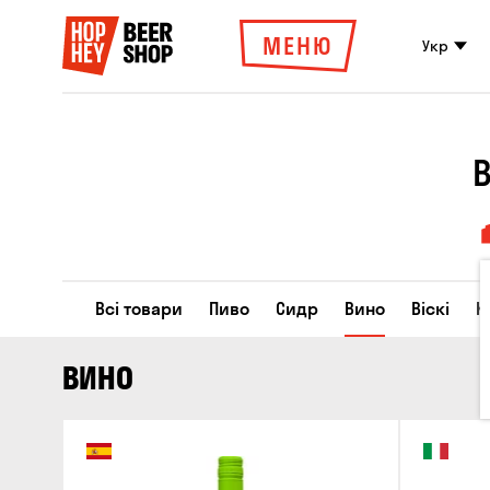
МЕНЮ
Укр
Всі товари
Пиво
Сидр
Вино
Віскі
К
ВИНО