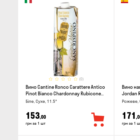
(0)
Вино Cantine Ronco Carattere Antico
Вино на
Pinot Bianco Chardonnay Rubicone
Jordan 
IGT 1л
Біле, Сухе, 11.5°
Рожеве, 
153
171
,00
,0
грн за 1 шт
грн за 1 ш