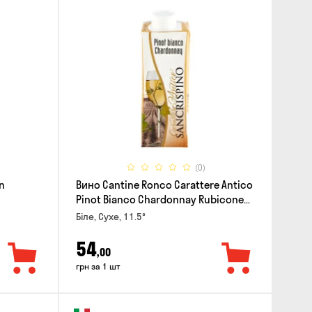
(0)
n
Вино Cantine Ronco Carattere Antico
Pinot Bianco Chardonnay Rubicone
IGT 0.25л
Біле, Сухе, 11.5°
54
,00
грн за 1 шт