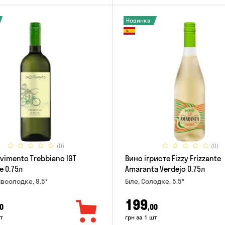
Новинка
(0)
(0)
vimento Trebbiano IGT
Вино ігристе Fizzy Frizzante
e 0.75л
Amaranta Verdejo 0.75л
івсолодке, 9.5°
Біле, Солодке, 5.5°
199
0
,00
т
грн за 1 шт