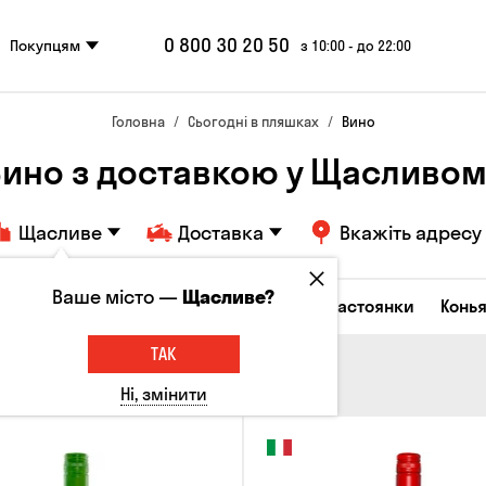
0 800 30 20 50
Покупцям
з 10:00 - до 22:00
Головна
Сьогодні в пляшках
Вино
Вино з доставкою у Щасливом
Щасливе
Доставка
Вкажіть адресу
Ваше місто —
Щасливе?
октейлі
Горілка
Соджу
Лікери та настоянки
Конья
ТАК
Ні, змінити