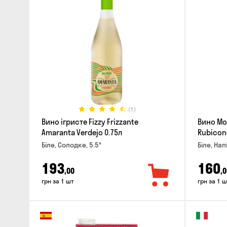
(1)
Вино ігристе Fizzy Frizzante
Вино Mo
Amaranta Verdejo 0.75л
Rubicon
Біле, Солодке, 5.5°
Біле, Нап
193
160
,00
,0
грн за 1 шт
грн за 1 ш