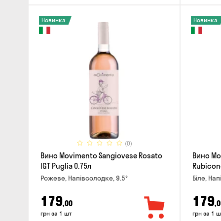
Новинка
Новинка
(0)
Вино Movimento Sangiovese Rosato
Вино Mo
IGT Puglia 0.75л
Rubicon
Рожеве, Напівсолодке, 9.5°
Біле, Нап
179
179
,00
,0
грн за 1 шт
грн за 1 ш