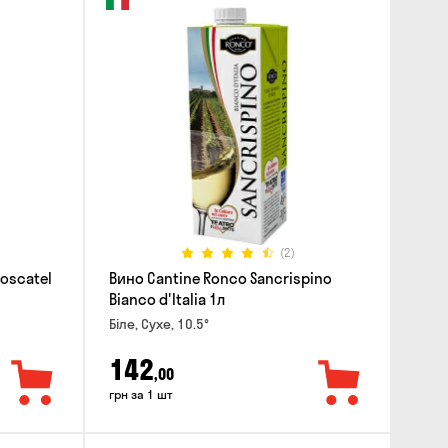
(2)
Moscatel
Вино Cantine Ronco Sancrispino
Bianco d'Italia 1л
Біле, Сухе, 10.5°
142
,00
грн за 1 шт