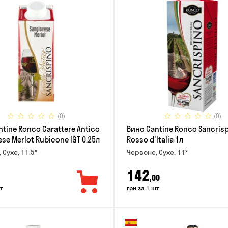
(0)
(0)
tine Ronco Carattere Antico
Вино Cantine Ronco Sancris
se Merlot Rubicone IGT 0.25л
Rosso d'Italia 1л
 Сухе, 11.5°
Червоне, Сухе, 11°
142
,00
т
грн за 1 шт