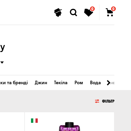
0
0
у
ки та бренді
Джин
Текіла
Ром
Вода
Енергетичн
ФІЛЬТР