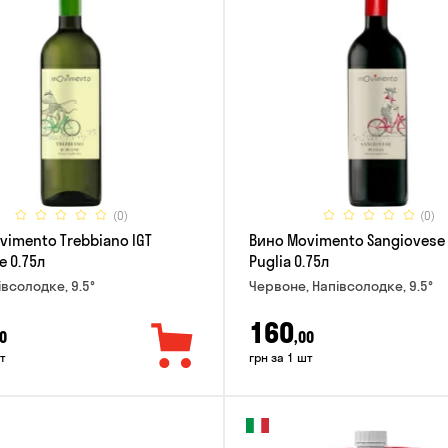
(0)
(0)
vimento Trebbiano IGT
Вино Movimento Sangiovese 
e 0.75л
Puglia 0.75л
івсолодке, 9.5°
Червоне, Напівсолодке, 9.5°
160
0
,00
т
грн за 1 шт