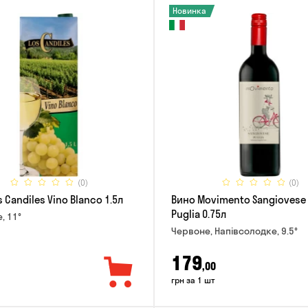
Новинка
(0)
(0)
 Candiles Vino Blanco 1.5л
Вино Movimento Sangiovese 
Puglia 0.75л
е, 11°
Червоне, Напівсолодке, 9.5°
179
,00
грн за 1 шт