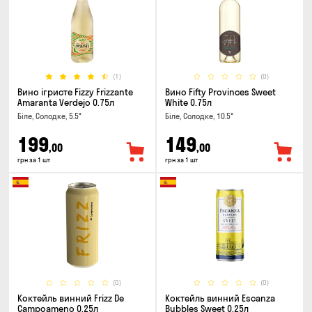
(1)
(0)
Вино ігристе Fizzy Frizzante
Вино Fifty Provinces Sweet
Amaranta Verdejo 0.75л
White 0.75л
Біле, Солодке, 5.5°
Біле, Солодке, 10.5°
199
149
,00
,00
грн за 1 шт
грн за 1 шт
(0)
(0)
Коктейль винний Frizz De
Коктейль винний Escanza
Campoameno 0.25л
Bubbles Sweet 0.25л