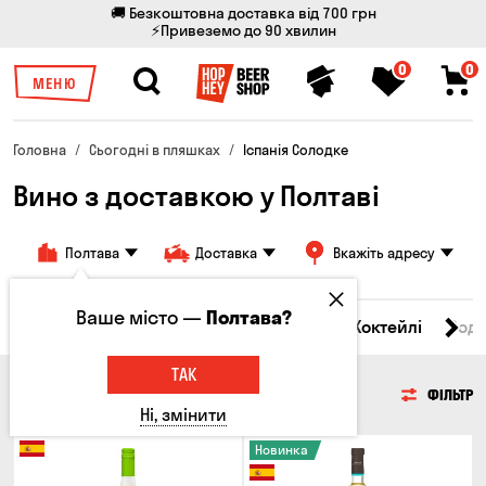
🚚 Безкоштовна доставка від 700 грн
⚡Привеземо до 90 хвилин
0
0
МЕНЮ
Головна
Сьогодні в пляшках
Іспанія Солодке
Вино з доставкою у Полтаві
Полтава
Доставка
Вкажіть адресу
Ваше місто —
Полтава?
і товари
Пиво
Сидр
Вино
Віскі
Коктейлі
Сод
ТАК
ВИНО
ФІЛЬТР
Ні, змінити
Новинка