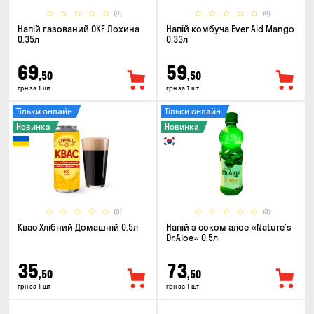
(0)
(0)
Напій газований OKF Лохина
Напій комбуча Ever Aid Mango
0.35л
0.33л
69
59
,50
,50
грн за 1 шт
грн за 1 шт
Тільки онлайн
Тільки онлайн
Новинка
Новинка
(0)
(0)
Квас Хлібний Домашній 0.5л
Напій з соком алое «Nature’s
Dr.Aloe» 0.5л
35
73
,50
,50
грн за 1 шт
грн за 1 шт