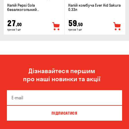
Напій Pepsi Cola
Напій комбуча Ever Aid Sakura
безалкогольний
0.33л
сильногазований 0.5л
27
59
,00
,50
грн за 1 шт
грн за 1 шт
Дізнавайтеся першим
про наші новинки та акції
ПІДПИСАТИСЯ