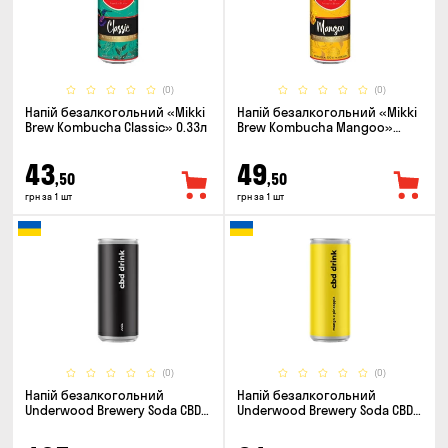
(0)
(0)
Напій безалкогольний «Mikki
Напій безалкогольний «Mikki
Brew Kombucha Classic» 0.33л
Brew Kombucha Mangoo»
0.33л
43
49
,50
,50
грн за 1 шт
грн за 1 шт
(0)
(0)
Напій безалкогольний
Напій безалкогольний
Underwood Brewery Soda CBD
Underwood Brewery Soda CBD
Drink Cola 0.33л
Drink Pineapple Mango 0.33л