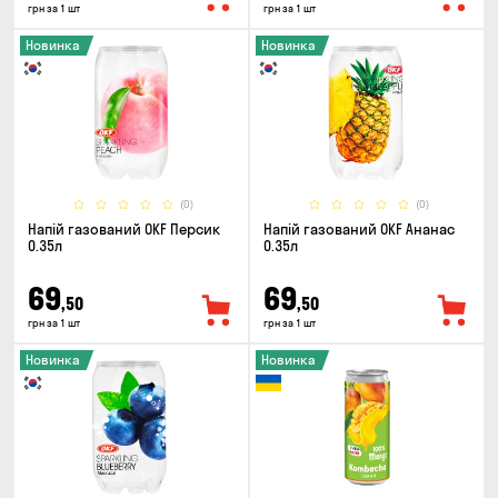
грн за 1 шт
грн за 1 шт
Новинка
Новинка
(0)
(0)
Напій газований OKF Персик
Напій газований OKF Ананас
0.35л
0.35л
69
69
,50
,50
грн за 1 шт
грн за 1 шт
Новинка
Новинка