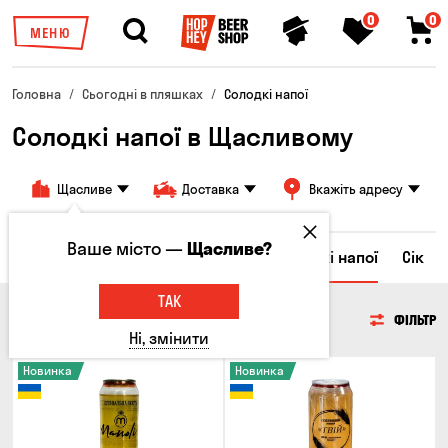
0
0
МЕНЮ
Головна
Сьогодні в пляшках
Солодкі напої
Солодкі напої в Щасливому
Щасливе
Доставка
Вкажіть адресу
Ваше місто —
Щасливе?
Ром
Вода
Енергетичні напої
Солодкі напої
Сік
ТАК
СОЛОДКІ НАПОЇ
ФІЛЬТР
Ні, змінити
Новинка
Новинка