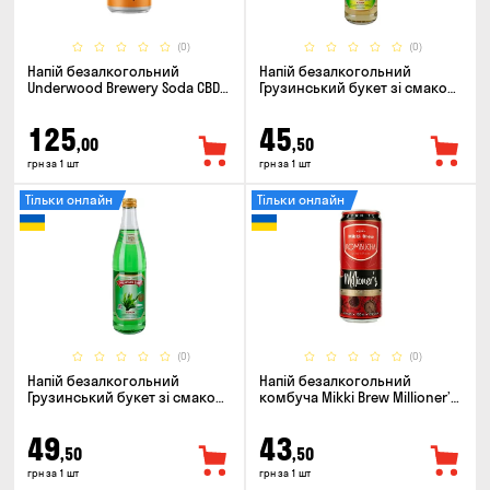
(0)
(0)
Напій безалкогольний
Напій безалкогольний
Underwood Brewery Soda CBD
Грузинський букет зі смаком
Drink Orange Chili 0.33л
Сітро 0.5л
125
45
,00
,50
грн за 1 шт
грн за 1 шт
Тільки онлайн
Тільки онлайн
(0)
(0)
Напій безалкогольний
Напій безалкогольний
Грузинський букет зі смаком
комбуча Mikki Brew Millioner’s
Тархун 0.5л
0.33л
49
43
,50
,50
грн за 1 шт
грн за 1 шт