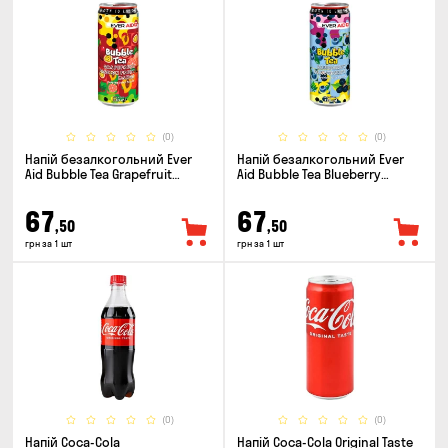
(0)
(0)
Напій безалкогольний Ever
Напій безалкогольний Ever
Aid Bubble Tea Grapefruit
Aid Bubble Tea Blueberry
Passion Fruit Mango 0.33л
Blackberry 0.33л
67
67
,50
,50
грн за 1 шт
грн за 1 шт
(0)
(0)
Напій Coca-Cola
Напій Coca-Cola Original Taste