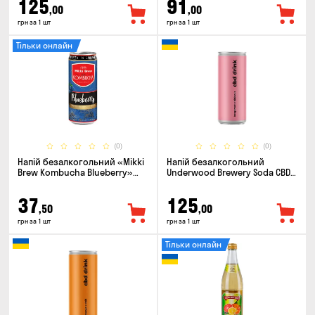
125
91
,00
,00
грн за 1 шт
грн за 1 шт
Тільки онлайн
(0)
(0)
Напій безалкогольний «Mikki
Напій безалкогольний
Brew Kombucha Blueberry»
Underwood Brewery Soda CBD
0.33л
Drink Hibiscus Bergamot 0.33л
37
125
,50
,00
грн за 1 шт
грн за 1 шт
Тільки онлайн