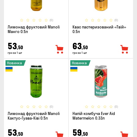
(0)
(0)
Лимонад фруктовий Manoli
Квас пастеризований «Твій»
Манго 0.5л
0.5л
53
63
,50
,50
грн за 1 шт
грн за 1 шт
Новинка
Новинка
(0)
(0)
Лимонад фруктовий Manoli
Напій комбуча Ever Aid
Кактус-Гуава-Ківі 0.5л
Watermelon 0.33л
53
59
,50
,50