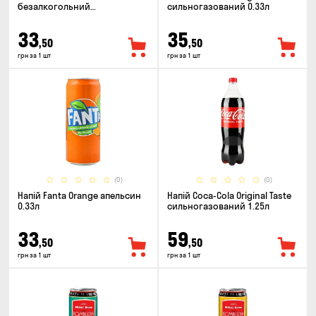
безалкогольний
сильногазований 0.33л
сильногазований 0.5л
33
35
,50
,50
грн за 1 шт
грн за 1 шт
(0)
(0)
Напій Fanta Orange апельсин
Напій Coca-Cola Original Taste
0.33л
сильногазований 1.25л
33
59
,50
,50
грн за 1 шт
грн за 1 шт