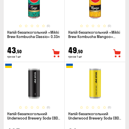
(0)
(0)
Напій безалкогольний «Mikki
Напій безалкогольний «Mikki
Brew Kombucha Classic» 0.33л
Brew Kombucha Mangoo»
0.33л
43
49
,50
,50
грн за 1 шт
грн за 1 шт
(0)
(0)
Напій безалкогольний
Напій безалкогольний
Underwood Brewery Soda CBD
Underwood Brewery Soda CBD
Drink Cola 0.33л
Drink Pineapple Mango 0.33л