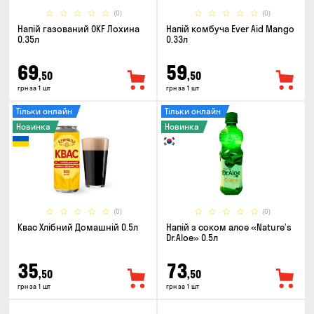
(0)
(0)
Напій газований OKF Лохина
Напій комбуча Ever Aid Mango
0.35л
0.33л
69
59
,50
,50
грн за 1 шт
грн за 1 шт
Тільки онлайн
Тільки онлайн
Новинка
Новинка
(0)
(0)
Квас Хлібний Домашній 0.5л
Напій з соком алое «Nature’s
Dr.Aloe» 0.5л
35
73
,50
,50
грн за 1 шт
грн за 1 шт