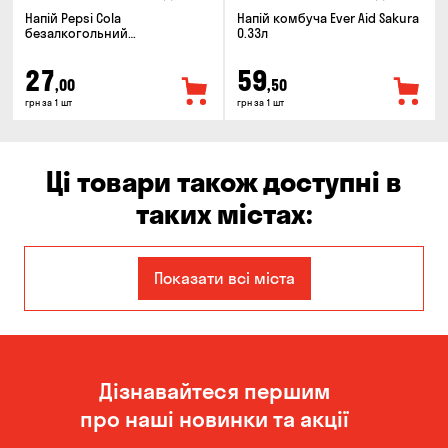
Напій Pepsi Cola
Напій комбуча Ever Aid Sakura
безалкогольний
0.33л
сильногазований 0.5л
27
59
,00
,50
грн за 1 шт
грн за 1 шт
Ці товари також доступні в
таких містах:
Єлизаветівка
Ірпінь
Показати всі міста
Авангард
Бабурка
Балабине
Бережинка
Дізнавайтеся першим
Бориспіль
Боярка
про наші новинки та акції
Бровари
Буча