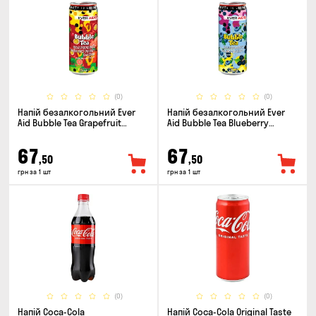
(0)
(0)
Напій безалкогольний Ever
Напій безалкогольний Ever
Aid Bubble Tea Grapefruit
Aid Bubble Tea Blueberry
Passion Fruit Mango 0.33л
Blackberry 0.33л
67
67
,50
,50
грн за 1 шт
грн за 1 шт
(0)
(0)
Напій Coca-Cola
Напій Coca-Cola Original Taste