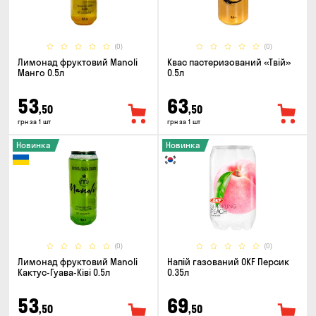
(0)
(0)
Лимонад фруктовий Manoli
Квас пастеризований «Твій»
Манго 0.5л
0.5л
53
63
,50
,50
грн за 1 шт
грн за 1 шт
Новинка
Новинка
(0)
(0)
Лимонад фруктовий Manoli
Напій газований OKF Персик
Кактус-Гуава-Ківі 0.5л
0.35л
53
69
,50
,50