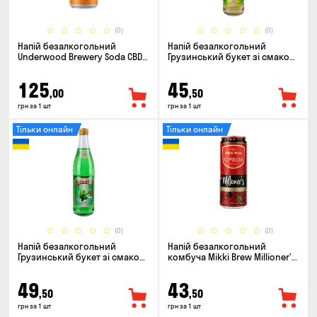
(0)
(0)
Напій безалкогольний
Напій безалкогольний
Underwood Brewery Soda CBD
Грузинський букет зі смаком
Drink Orange Chili 0.33л
Сітро 0.5л
125
45
,00
,50
грн за 1 шт
грн за 1 шт
Тільки онлайн
Тільки онлайн
(0)
(0)
Напій безалкогольний
Напій безалкогольний
Грузинський букет зі смаком
комбуча Mikki Brew Millioner’s
Тархун 0.5л
0.33л
49
43
,50
,50
грн за 1 шт
грн за 1 шт