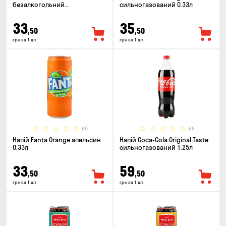
безалкогольний
сильногазований 0.33л
сильногазований 0.5л
33
35
,50
,50
грн за 1 шт
грн за 1 шт
(0)
(0)
Напій Fanta Orange апельсин
Напій Coca-Cola Original Taste
0.33л
сильногазований 1.25л
33
59
,50
,50
грн за 1 шт
грн за 1 шт