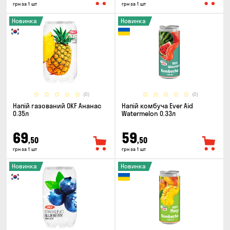
грн за 1 шт
грн за 1 шт
Новинка
Новинка
(0)
(0)
Напій газований OKF Ананас
Напій комбуча Ever Aid
0.35л
Watermelon 0.33л
69
59
,50
,50
грн за 1 шт
грн за 1 шт
Новинка
Новинка