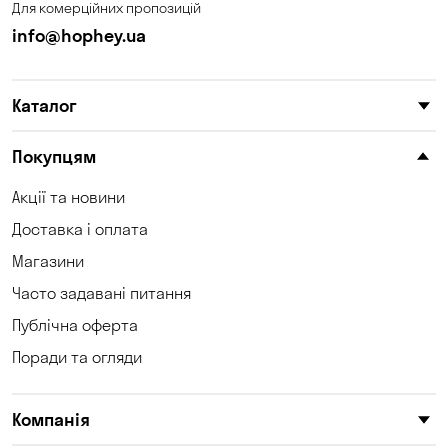
Для комерційних пропозицій
Кам'янське
Кам'яні Потоки
info@hophey.ua
Карнаухівка
Катеринівка
Каталог
Келеберда
Київ
Клинці
Княжичі
Покупцям
Корсунці
Котівка
Акції та новини
Доставка і оплата
Коцюбинське
Кошари
Магазини
Красносілка
Кременчук
Часто задавані питання
Кривий Ріг
Кривуші
Публічна оферта
Поради та огляди
Кропивницький
Крюківщина
Куліші
Кушугум
Компанія
Лозуватка
Ліски