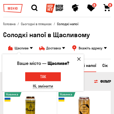
0
0
МЕНЮ
Головна
Сьогодні в пляшках
Солодкі напої
Солодкі напої в Щасливому
Щасливе
Доставка
Вкажіть адресу
Ваше місто —
Щасливе?
Ром
Вода
Енергетичні напої
Солодкі напої
Сік
ТАК
СОЛОДКІ НАПОЇ
ФІЛЬТР
Ні, змінити
Новинка
Новинка