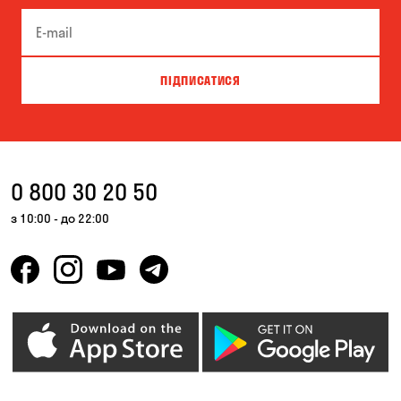
Біла Церква
Білогородка
Велика Северинка
Вишгород
ПІДПИСАТИСЯ
Вишневе
Власівка
Ворзель
Вільна Терешківка
Вільне
Віта-Поштова
0 800 30 20 50
Гатне
Гнідин
з 10:00 - до 22:00
Гора
Горбанівка
Горенка
Горішні Плавні
Гостомель
Дмитрівка
Дніпро
Зазим’є
Запоріжжя
Калинівка