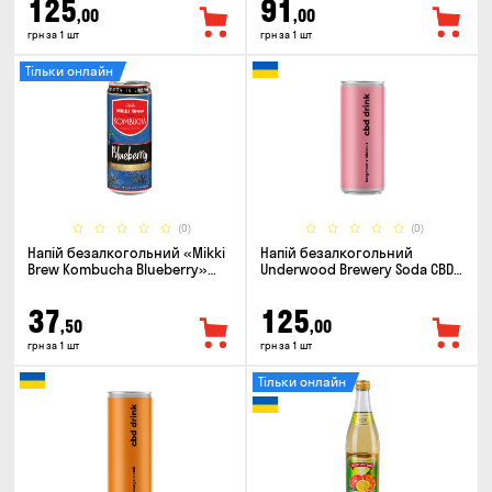
125
91
,00
,00
грн за 1 шт
грн за 1 шт
Тільки онлайн
(0)
(0)
Напій безалкогольний «Mikki
Напій безалкогольний
Brew Kombucha Blueberry»
Underwood Brewery Soda CBD
0.33л
Drink Hibiscus Bergamot 0.33л
37
125
,50
,00
грн за 1 шт
грн за 1 шт
Тільки онлайн