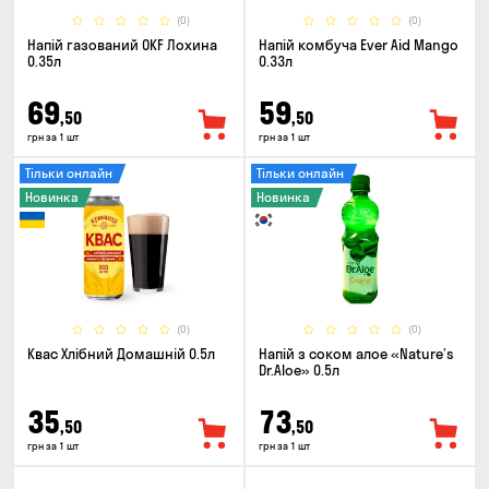
(0)
(0)
Напій газований OKF Лохина
Напій комбуча Ever Aid Mango
0.35л
0.33л
69
59
,50
,50
грн за 1 шт
грн за 1 шт
Тільки онлайн
Тільки онлайн
Новинка
Новинка
(0)
(0)
Квас Хлібний Домашній 0.5л
Напій з соком алое «Nature’s
Dr.Aloe» 0.5л
35
73
,50
,50
грн за 1 шт
грн за 1 шт