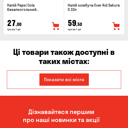
Напій Pepsi Cola
Напій комбуча Ever Aid Sakura
безалкогольний
0.33л
сильногазований 0.5л
27
59
,00
,50
грн за 1 шт
грн за 1 шт
Ці товари також доступні в
таких містах:
Єлизаветівка
Ірпінь
Показати всі міста
Авангард
Бабурка
Балабине
Бережинка
Дізнавайтеся першим
Бориспіль
Боярка
про наші новинки та акції
Бровари
Буча