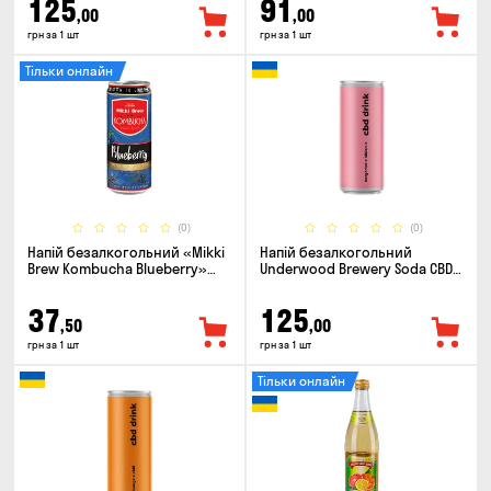
125
91
,00
,00
грн за 1 шт
грн за 1 шт
Тільки онлайн
(0)
(0)
Напій безалкогольний «Mikki
Напій безалкогольний
Brew Kombucha Blueberry»
Underwood Brewery Soda CBD
0.33л
Drink Hibiscus Bergamot 0.33л
37
125
,50
,00
грн за 1 шт
грн за 1 шт
Тільки онлайн