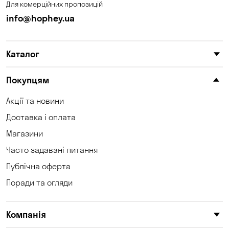
Для комерційних пропозицій
Кам'янське
Кам'яні Потоки
info@hophey.ua
Карнаухівка
Катеринівка
Каталог
Келеберда
Київ
Клинці
Княжичі
Покупцям
Корсунці
Котівка
Акції та новини
Доставка і оплата
Коцюбинське
Кошари
Магазини
Красносілка
Кременчук
Часто задавані питання
Кривий Ріг
Кривуші
Публічна оферта
Поради та огляди
Кропивницький
Куліші
Кушугум
Лозуватка
Компанія
Ліски
Лісники