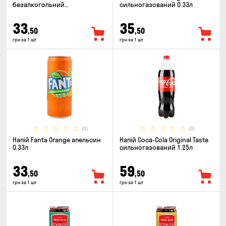
безалкогольний
сильногазований 0.33л
сильногазований 0.5л
33
35
,50
,50
грн за 1 шт
грн за 1 шт
(0)
(0)
Напій Fanta Orange апельсин
Напій Coca-Cola Original Taste
0.33л
сильногазований 1.25л
33
59
,50
,50
грн за 1 шт
грн за 1 шт