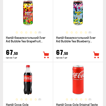
(0)
(0)
Напій безалкогольний Ever
Напій безалкогольний Ever
Aid Bubble Tea Grapefruit
Aid Bubble Tea Blueberry
Passion Fruit Mango 0.33л
Blackberry 0.33л
67
67
,50
,50
грн за 1 шт
грн за 1 шт
(0)
(0)
Напій Coca-Cola
Напій Coca-Cola Original Taste