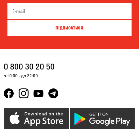
Біла Церква
Білогородка
Велика Северинка
Вишгород
ПІДПИСАТИСЯ
Вишневе
Власівка
Ворзель
Вільна Терешківка
Вільне
Віта-Поштова
0 800 30 20 50
Гатне
Гнідин
з 10:00 - до 22:00
Гора
Горбанівка
Горенка
Горішні Плавні
Гостомель
Дмитрівка
Дніпро
Зазим’є
Запоріжжя
Калинівка