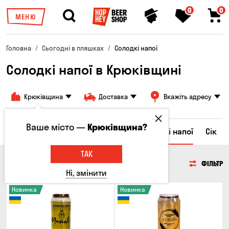
0
0
МЕНЮ
Головна
Сьогодні в пляшках
Солодкі напої
Солодкі напої в Крюківщині
Крюківщина
Доставка
Вкажіть адресу
Ваше місто —
Крюківщина?
Ром
Вода
Енергетичні напої
Солодкі напої
Сік
ТАК
СОЛОДКІ НАПОЇ
ФІЛЬТР
Ні, змінити
Новинка
Новинка