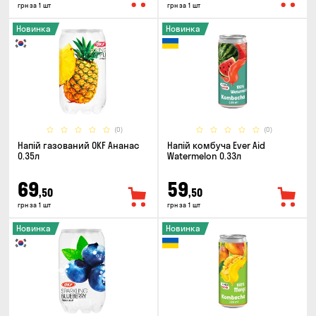
грн за 1 шт
грн за 1 шт
Новинка
Новинка
(0)
(0)
Напій газований OKF Ананас
Напій комбуча Ever Aid
0.35л
Watermelon 0.33л
69
59
,50
,50
грн за 1 шт
грн за 1 шт
Новинка
Новинка