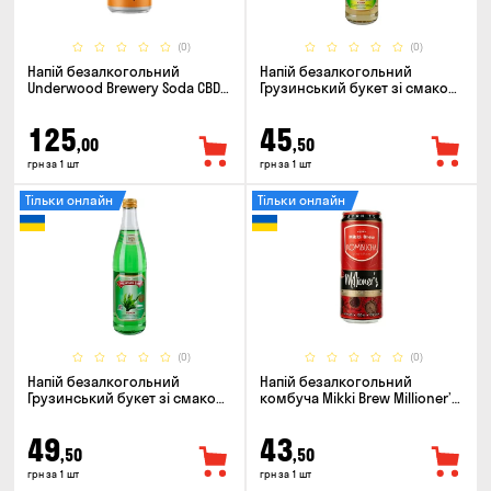
(0)
(0)
Напій безалкогольний
Напій безалкогольний
Underwood Brewery Soda CBD
Грузинський букет зі смаком
Drink Orange Chili 0.33л
Сітро 0.5л
125
45
,00
,50
грн за 1 шт
грн за 1 шт
Тільки онлайн
Тільки онлайн
(0)
(0)
Напій безалкогольний
Напій безалкогольний
Грузинський букет зі смаком
комбуча Mikki Brew Millioner’s
Тархун 0.5л
0.33л
49
43
,50
,50
грн за 1 шт
грн за 1 шт