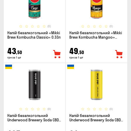
(0)
(0)
Напій безалкогольний «Mikki
Напій безалкогольний «Mikki
Brew Kombucha Classic» 0.33л
Brew Kombucha Mangoo»
0.33л
43
49
,50
,50
грн за 1 шт
грн за 1 шт
(0)
(0)
Напій безалкогольний
Напій безалкогольний
Underwood Brewery Soda CBD
Underwood Brewery Soda CBD
Drink Cola 0.33л
Drink Pineapple Mango 0.33л