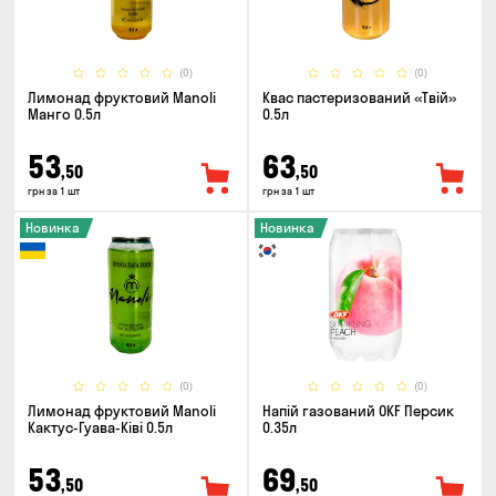
(0)
(0)
Лимонад фруктовий Manoli
Квас пастеризований «Твій»
Манго 0.5л
0.5л
53
63
,50
,50
грн за 1 шт
грн за 1 шт
Новинка
Новинка
(0)
(0)
Лимонад фруктовий Manoli
Напій газований OKF Персик
Кактус-Гуава-Ківі 0.5л
0.35л
53
69
,50
,50