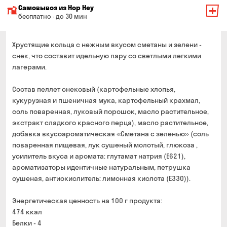
Минимальная сумма всего заказа — 200 грн
Самовывоз из Hop Hey
Стоимость доставки зависит от суммы всего заказа:
бесплатно · до 30 мин
От 200 до 299 грн
Минимальная сумма всего заказа — 250 грн
139 грн
Время сборки заказа — до 30 мин
Хрустящие кольца с нежным вкусом сметаны и зелени -
От 300 до 399 грн
99 грн
снек, что составит идельную пару со светлыми легкими
Можете без очереди забрать из магазина в удобное
лагерами.
От 400 до 699 грн
79 грн
для Вас время
Оплата:
От 700 грн
бесплатно
Состав пеллет снековый (картофельные хлопья,
наличными в магазине
Срок доставки — до 90 минут
кукурузная и пшеничная мука, картофельный крахмал,
банковской картой на сайте и в магазине
соль поваренная, луковый порошок, масло растительное,
*на время доставки могут влиять воздушные тревоги
Оплата:
экстракт сладкого красного перца), масло растительное,
наличными курьеру
добавка вкусоароматическая «Сметана с зеленью» (соль
поваренная пищевая, лук сушеный молотый, глюкоза ,
банковской картой на сайте
усилитель вкуса и аромата: глутамат натрия (Е621),
ароматизаторы идентичные натуральным, петрушка
сушеная, антиокислитель: лимонная кислота (Е330)).
Энергетическая ценность на 100 г продукта:
474 ккал
Белки - 4