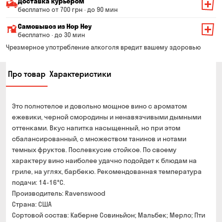
Доставка курьером
бесплатно от 700 грн · до 90 мин
Минимальная сумма всего заказа — 200 грн
Самовывоз из Hop Hey
Стоимость доставки зависит от суммы всего заказа:
бесплатно · до 30 мин
От 200 до 299 грн
Минимальная сумма всего заказа — 250 грн
139 грн
Чрезмерное употребление алкоголя вредит вашему здоровью
Время сборки заказа — до 30 мин
От 300 до 399 грн
99 грн
Про товар
Характеристики
Можете без очереди забрать из магазина в удобное
От 400 до 699 грн
79 грн
для Вас время
Оплата:
От 700 грн
бесплатно
Это полнотелое и довольно мощное вино с ароматом
наличными в магазине
Срок доставки — до 90 минут
ежевики, черной смородины и ненавязчивыми дымными
банковской картой на сайте и в магазине
оттенками. Вкус напитка насыщенный, но при этом
*на время доставки могут влиять воздушные тревоги
Оплата:
сбалансированный, с множеством танинов и нотами
наличными курьеру
темных фруктов. Послевкусие стойкое. По своему
характеру вино наиболее удачно подойдет к блюдам на
банковской картой на сайте
гриле, на углях, барбекю. Рекомендованная температура
подачи: 14-16°C.
Производитель: Ravenswood
Страна: США
Сортовой состав: Каберне Совиньйон; Мальбек; Мерло; Пти