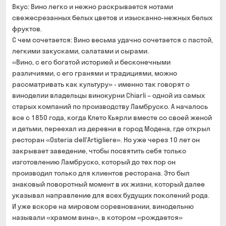
Вкус: Вино легко и нежно раскрывается нотами
свежесрезанных белых цветов и изысканно-нежных белых
фруктов.
С чем сочетается: Вино весьма удачно сочетается с пастой,
легкими закусками, салатами и сырами.
«Вино, с его богатой историей и бесконечными
различиями, с его гранями и традициями, можно
рассматривать как культуру» - именно так говорят о
виноделии владельцы винокурни Chiarli – одной из самых
старых компаний по производству Ламбруско. А началось
все с 1850 года, когда Клето Кьярли вместе со своей женой
и детьми, переехал из деревни в город Модена, где открыл
ресторан «Osteria dell'Artigliere». Но уже через 10 лет он
закрывает заведение, чтобы посвятить себя только
изготовлению Ламбруско, который до тех пор он
производил только для клиентов ресторана. Это был
знаковый поворотный момент в их жизни, который далее
указывал направление для всех будущих поколений рода.
И уже вскоре на мировом соревновании, винодельню
называли «храмом вина», в котором «рождается»