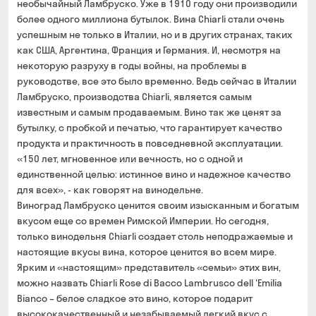
необычайный Ламбруско. Уже в 1910 году они производили
более одного миллиона бутылок. Вина Chiarli стали очень
успешным не только в Италии, но и в других странах, таких
как США, Аргентина, Франция и Германия. И, несмотря на
некоторую разруху в годы войны, на проблемы в
руководстве, все это было временно. Ведь сейчас в Италии
Ламбруско, производства Chiarli, является самым
известным и самым продаваемым. Вино так же ценят за
бутылку, с пробкой и печатью, что гарантирует качество
продукта и практичность в повседневной эксплуатации.
«150 лет, мгновенное или вечность, но с одной и
единственной целью: истинное вино и надежное качество
для всех», - как говорят на винодельне.
Виноград Ламбруско ценится своим изысканным и богатым
вкусом еще со времен Римской Империи. Но сегодня,
только винодельня Chiarli создает столь неподражаемые и
настоящие вкусы вина, которое ценится во всем мире.
Ярким и «настоящим» представитель «семьи» этих вин,
можно назвать Chiarli Rose di Bacco Lambrusco dell 'Emilia
Bianco – белое сладкое это вино, которое подарит
высококачественный и незабываемый легкий вкус с