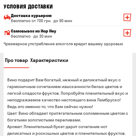
УСЛОВИЯ ДОСТАВКИ
Доставка курьером
бесплатно от 700 грн · до 90 мин
Минимальная сумма всего заказа — 200 грн
Самовывоз из Hop Hey
Стоимость доставки зависит от суммы всего заказа:
бесплатно · до 30 мин
От 200 до 299 грн
Минимальная сумма всего заказа — 250 грн
139 грн
Чрезмерное употребление алкоголя вредит вашему здоровью
Время сборки заказа — до 30 мин
От 300 до 399 грн
99 грн
Про товар
Характеристики
Можете без очереди забрать из магазина в удобное
От 400 до 699 грн
79 грн
для Вас время
Оплата:
От 700 грн
бесплатно
Вино подарит Вам богатый, нежный и деликатный вкус с
наличными в магазине
Срок доставки — до 90 минут
гармоничным сочетанием изысканности белых цветов и
банковской картой на сайте и в магазине
легкой сладости фруктов. Попробуйте пленительный вкус и
*на время доставки могут влиять воздушные тревоги
Оплата:
неподражаемое качество настоящего вина Ламбруско!
наличными курьеру
Ведь это именно то, что Вам сейчас нужно!
Цвет: Вино обладает притягательным соломенным цветом с
банковской картой на сайте
богатыми золотистыми переливами.
Аромат: Пленительный букет дарит сочетание нот
деликатных и роскошных цветов и пленительных фруктов.