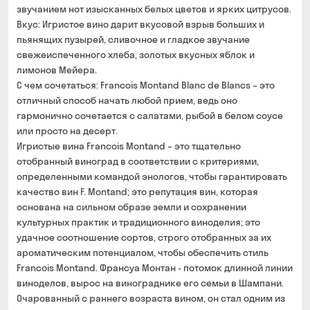
звучанием нот изысканных белых цветов и ярких цитрусов.
Вкус: Игристое вино дарит вкусовой взрыв больших и
пьянящих пузырей, сливочное и гладкое звучание
свежеиспеченного хлеба, золотых вкусных яблок и
лимонов Мейера.
С чем сочетаться: Francois Montand Blanc de Blancs – это
отличный способ начать любой прием, ведь оно
гармонично сочетается с салатами, рыбой в белом соусе
или просто на десерт.
Игристые вина Francois Montand – это тщательно
отобранный виноград в соответствии с критериями,
определенными командой энологов, чтобы гарантировать
качество вин F. Montand; это репутация вин, которая
основана на сильном образе земли и сохранении
культурных практик и традиционного виноделия; это
удачное соотношение сортов, строго отобранных за их
ароматическим потенциалом, чтобы обеспечить стиль
Francois Montand. Франсуа Монтан - потомок длинной линии
виноделов, вырос на винограднике его семьи в Шампани.
Очарованный с раннего возраста вином, он стал одним из