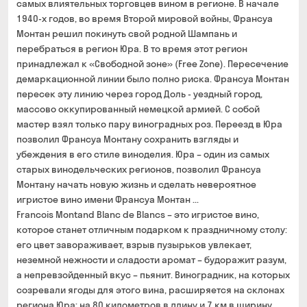
самых влиятельных торговцев вином в регионе. В начале
1940-х годов, во время Второй мировой войны, Франсуа
Монтан решил покинуть свой родной Шампань и
перебраться в регион Юра. В то время этот регион
принадлежал к «Свободной зоне» (Free Zone). Пересечение
демаркационной линии было полно риска. Франсуа Монтан
пересек эту линию через город Доль - уездный город,
массово оккупированный немецкой армией. С собой
мастер взял только пару виноградных роз. Переезд в Юра
позволил Франсуа Монтану сохранить взгляды и
убеждения в его стиле виноделия. Юра – один из самых
старых винодельческих регионов, позволил Франсуа
Монтану начать новую жизнь и сделать невероятное
игристое вино имени Франсуа Монтан ...
Francois Montand Blanc de Blancs – это игристое вино,
которое станет отличным подарком к праздничному столу:
его цвет завораживает, взрыв пузырьков увлекает,
неземной нежности и сладости аромат – будоражит разум,
а непревзойденный вкус – пьянит. Виноградник, на которых
созревали ягоды для этого вина, расширяется на склонах
региона Юра: на 80 километров в длину и 7 км в ширину