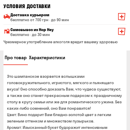
УСЛОВИЯ ДОСТАВКИ
Доставка курьером
бесплатно от 700 грн · до 90 мин
Минимальная сумма всего заказа — 200 грн
Самовывоз из Hop Hey
Стоимость доставки зависит от суммы всего заказа:
бесплатно · до 30 мин
От 200 до 299 грн
Минимальная сумма всего заказа — 250 грн
139 грн
Чрезмерное употребление алкоголя вредит вашему здоровью
Время сборки заказа — до 30 мин
От 300 до 399 грн
99 грн
Про товар
Характеристики
Можете без очереди забрать из магазина в удобное
От 400 до 699 грн
79 грн
для Вас время
Оплата:
От 700 грн
бесплатно
Это шампанское взорвется вспышками
наличными в магазине
Срок доставки — до 90 минут
головокружительного, игристого, мягкого и пьянящего
банковской картой на сайте и в магазине
вкуса! Оно способно доказать Вам, что чудеса существуют,
*на время доставки могут влиять воздушные тревоги
Оплата:
а также оно станет прекрасным подарком к праздничному
наличными курьеру
столу в кругу семьи или же для романтического ужина. Без
каких-либо сомнений, оно Вам понравится!
банковской картой на сайте
Цвет: Вино подарит Вам бледно-золотой цвет з легким
зеленым оттенком и множеством пузырьков.
Аромат: Изысканный букет будоражит интенсивным