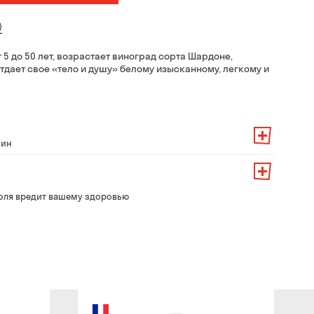
)
 5 до 50 лет, возрастает виноград сорта Шардоне,
тдает свое «тело и душу» белому изысканному, легкому и
мин
 заказа — 200 грн
ит от суммы всего заказа:
его заказа — 250 грн
139 грн
оля вредит вашему здоровью
 до 30 мин
99 грн
брать из магазина в удобное для Вас время
79 грн
бесплатно
айте и в магазине
нут
влиять воздушные тревоги