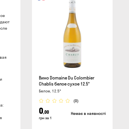
вое
сайте
адают
осле
авая
Вино Domaine Du Colombier
и
Chablis белое сухое 12.5°
Белое, 12.5°
(0)
а:
0
,00
Немає в наявності
я
грн за 1