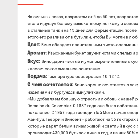
На сильных лозах, возрастом от 5 до 50 лет, возрас
«тело и душу» белому изысканному, легкому и освеж
в стальные танки на 15 дней для ферментации, после
этого его разливают в бутылки, чтобы Вы могли в лю
Цвет:
Вино обладает пленительным чисто-соломенн
Аромат:
Изысканный букет звучит нотами спелых а
Вкус:
Вино дарит чистый и умопомрачительный вкус 
классическое хмельное сочетание.
Подача:
Температура сервировки: 10-12 °С.
С чем сочетается:
Вино хорошо сочетается с зак
изделиями и бургундскими улитками.
«Мы добавляем большую страсть и любовь к нашей ра
Domaine du Colombier. С 1887 года она была собстве
поколение. С 1957 года господин Гай Moте начал спе
Жан-Луи, Тьерри и Винсент - работают на 55 гектара
которые дарят белым винам живой и светлый вкус с
производит 430,000 бутылок вина в год, и из них 80