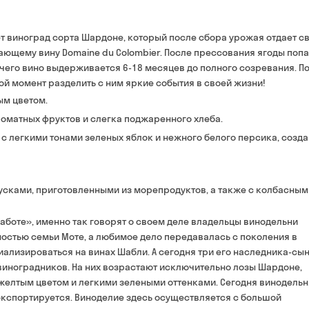
Оплата:
наличными курьеру
тает виноград сорта Шардоне, который после сбора урожая отдает с
банковской картой на 
ающему вину Domaine du Colombier. После прессования ягоды поп
 чего вино выдерживается 6-18 месяцев до полного созревания. П
бой момент разделить с ним яркие события в своей жизни!
ым цветом.
роматных фруктов и слегка поджаренного хлеба.
с легкими тонами зеленых яблок и нежного белого персика, созд
усками, приготовленными из морепродуктов, а также с колбасным
боте», именно так говорят о своем деле владельцы винодельни
нностью семьи Моте, а любимое дело передавалась с поколения в
циализироваться на винах Шабли. А сегодня три его наследника-сын
х виноградников. На них возрастают исключительно лозы Шардоне,
 желтым цветом и легкими зелеными оттенками. Сегодня винодельн
% экспортируется. Виноделие здесь осуществляется с большой