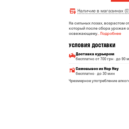
Наличие в магазинах (0
На сильных лозах, возрастом от
который после сбора урожая о
освежающему
… Подробнее
УСЛОВИЯ ДОСТАВКИ
Доставка курьером
бесплатно от 700 грн · до 90 
Минимальная сумма всего
Самовывоз из Hop Hey
Стоимость доставки завис
бесплатно · до 30 мин
От 200 до 299 грн
Минимальная сумма вс
Чрезмерное употребление алког
Время сборки заказа —
От 300 до 399 грн
Можете без очереди за
От 400 до 699 грн
Оплата:
наличными в магазине
От 700 грн
банковской картой на с
Срок доставки — до 90 ми
*на время доставки могут 