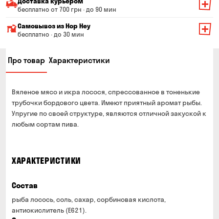
Доставка курьером
бесплатно от 700 грн · до 90 мин
Минимальная сумма всего заказа — 200 грн
Самовывоз из Hop Hey
Стоимость доставки зависит от суммы всего заказа:
бесплатно · до 30 мин
От 200 до 299 грн
Минимальная сумма всего заказа — 250 грн
139 грн
Про товар
Характеристики
Время сборки заказа — до 30 мин
От 300 до 399 грн
99 грн
Можете без очереди забрать из магазина в удобное
От 400 до 699 грн
79 грн
для Вас время
Вяленое мясо и икра лосося, спрессованное в тоненькие
Оплата:
От 700 грн
бесплатно
трубочки бордового цвета. Имеют приятный аромат рыбы.
наличными в магазине
Упругие по своей структуре, являются отличной закуской к
Срок доставки — до 90 минут
банковской картой на сайте и в магазине
любым сортам пива.
*на время доставки могут влиять воздушные тревоги
Оплата:
наличными курьеру
ХАРАКТЕРИСТИКИ
банковской картой на сайте
Состав
рыба лосось, соль, сахар, сорбиновая кислота,
антиокислитель (Е621).