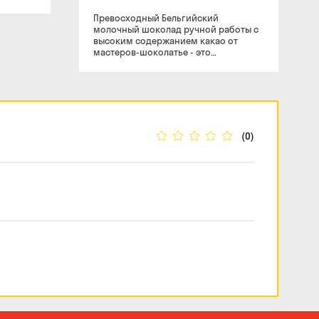
Превосходный Бельгийский
молочный шоколад ручной работы с
высоким содержанием какао от
мастеров-шоколатье - это
питательный продукт для всей семьи.
Состав: Шоколадная масса (какао
тертое, какао масло, ваниль, соевый
лицитин). Энергетическая ценность
на 100 г продукта: Ккал - 536,8 Белки -
13,9 Жиры - 47,9 Углеводы - 12,0
(0)