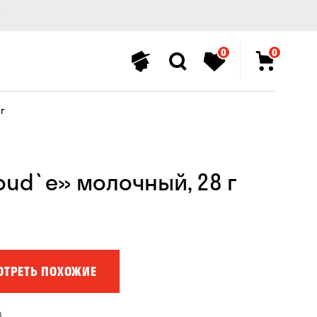
0
0
г
ud`e» молочный, 28 г
ОТРЕТЬ ПОХОЖИЕ
)