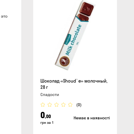
сайте
 это
Шоколад «Shoud`e» молочный,
28 г
Сладости
(0)
0
,00
Немає в наявності
грн за 1