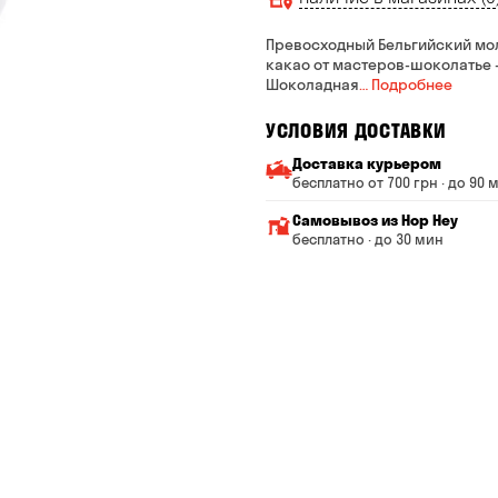
Превосходный Бельгийский мо
какао от мастеров-шоколатье -
Шоколадная
… Подробнее
УСЛОВИЯ ДОСТАВКИ
Доставка курьером
бесплатно от 700 грн · до 90 
Минимальная сумма всего
Самовывоз из Hop Hey
Стоимость доставки завис
бесплатно · до 30 мин
От 200 до 299 грн
Минимальная сумма вс
Время сборки заказа —
От 300 до 399 грн
Можете без очереди за
От 400 до 699 грн
Оплата:
наличными в магазине
От 700 грн
банковской картой на с
Срок доставки — до 90 ми
*на время доставки могут 
Оплата:
наличными курьеру