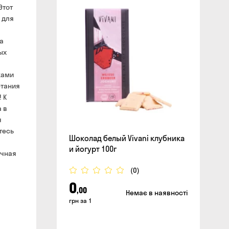
Этот
 для
сайте
а
ых
жами
етания
 К
 в
я
тесь
Шоколад белый Vivani клубника
и йогурт 100г
очная
(0)
0
,00
Немає в наявності
грн за 1