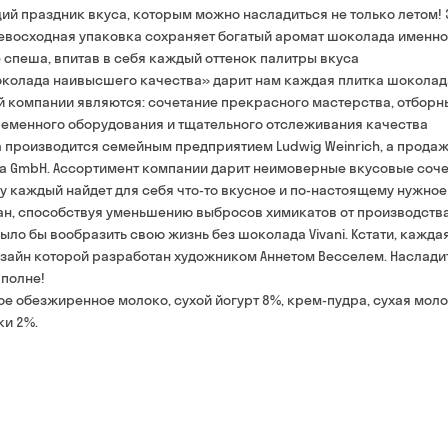
ий праздник вкуса, которым можно насладиться не только летом! 
наличными курьеру
превосходная упаковка сохраняет богатый аромат шоколада именно
банковской картой на 
 спеша, впитав в себя каждый оттенок палитры вкуса
околада наивысшего качества» дарит нам каждая плитка шоколад
й компании являются: сочетание прекрасного мастерства, отборн
временного оборудования и тщательного отслеживания качества
 производится семейным предприятием Ludwig Weinrich, а прода
ia GmbH. Ассортимент компании дарит неимоверные вкусовые соч
каждый найдет для себя что-то вкусное и по-настоящему нужное!
ран, способствуя уменьшению выбросов химикатов от производства
ыло бы вообразить свою жизнь без шоколада Vivani. Кстати, кажда
изайн которой разработан художником Аннетом Весселем. Наслади
вполне!
ое обезжиренное молоко, сухой йогурт 8%, крем-пудра, сухая мол
ки 2%.