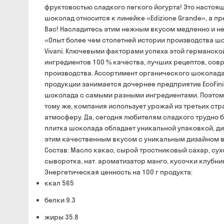
фруктовостью сладкого легкого йогурта! Это настоящ
шоколад относится к линейке «Edizione Grande», а 
Вас! Насладитесь этим нежным вкусом медленно и не
«Опыт более чем столетней истории производства ш
Vivani. Ключевыми факторами успеха этой германско
ингредиентов 100 % качества, лучших рецептов, со
производства. Ассортимент органического шоколада
продукции занимается дочернее предприятие EcoFin
шоколада с самыми разными ингредиентами. Поэтому 
тому же, компания использует урожай из третьих ст
атмосферу. Да, сегодня любителям сладкого трудно б
плитка шоколада обладает уникальной упаковкой, д
этим качественным вкусом с уникальным дизайном 
Состав: Масло какао, сырой тростниковый сахар, сух
сыворотка, нат. ароматизатор манго, кусочки клубни
Энергетическая ценность на 100 г продукта:
ккал 565
белки 9.3
жиры 35.8