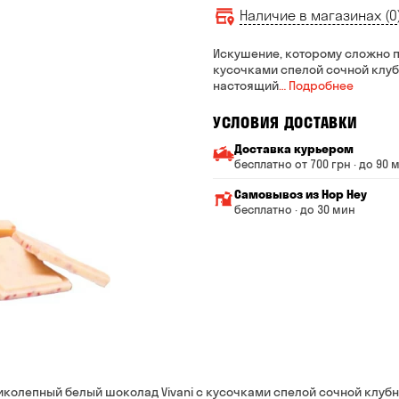
Наличие в магазинах (0
Искушение, которому сложно п
кусочками спелой сочной клуб
настоящий
… Подробнее
УСЛОВИЯ ДОСТАВКИ
Доставка курьером
бесплатно от 700 грн · до 90 
Минимальная сумма всего
Самовывоз из Hop Hey
Стоимость доставки завис
бесплатно · до 30 мин
От 200 до 299 грн
Минимальная сумма вс
Время сборки заказа —
От 300 до 399 грн
Можете без очереди за
От 400 до 699 грн
Оплата:
наличными в магазине
От 700 грн
банковской картой на с
Срок доставки — до 90 ми
*на время доставки могут 
иколепный белый шоколад Vivani с кусочками спелой сочной клубн
Оплата: