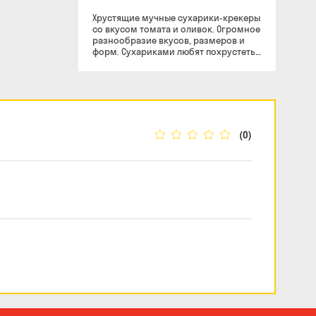
Хрустящие мучные сухарики-крекеры
со вкусом томата и оливок. Огромное
разнообразие вкусов, размеров и
форм. Сухариками любят похрустеть
дети, снеки часто выбирают взрослые
в качестве недорого и быстрого
перекуса.
(0)