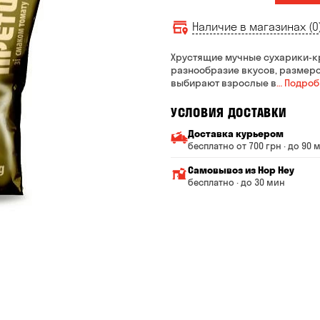
Наличие в магазинах (0
Хрустящие мучные сухарики-кр
разнообразие вкусов, размеров
выбирают взрослые в
… Подро
УСЛОВИЯ ДОСТАВКИ
Доставка курьером
бесплатно от 700 грн · до 90 
Минимальная сумма всего
Самовывоз из Hop Hey
Стоимость доставки завис
бесплатно · до 30 мин
От 200 до 299 грн
Минимальная сумма вс
Время сборки заказа —
От 300 до 399 грн
Можете без очереди за
От 400 до 699 грн
Оплата:
наличными в магазине
От 700 грн
банковской картой на с
Срок доставки — до 90 ми
*на время доставки могут 