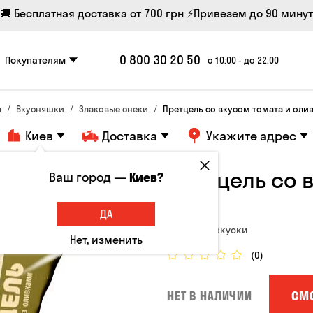
🚚 Бесплатная доставка от 700 грн
⚡Привезем до 90 минут
0 800 30 20 50
Покупателям
с 10:00 - до 22:00
я
Вкусняшки
Злаковые снеки
Претцель со вкусом томата и оливо
Киев
Доставка
Укажите адрес
Претцель со 
Ваш город —
Киев?
70 г
ДА
Соленые закуски
Нет, изменить
(0)
СМ
НЕТ В НАЛИЧИИ