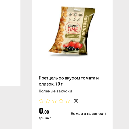
сайте
Претцель со вкусом томата и
оливок, 70 г
Соленые закуски
(0)
0
,00
Немає в наявності
грн за 1