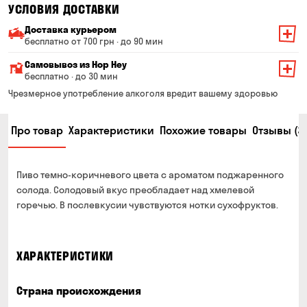
УСЛОВИЯ ДОСТАВКИ
Доставка курьером
бесплатно от 700 грн · до 90 мин
Минимальная сумма всего заказа — 200 грн
Самовывоз из Hop Hey
Стоимость доставки зависит от суммы всего заказа:
бесплатно · до 30 мин
От 200 до 299 грн
Минимальная сумма всего заказа — 250 грн
139 грн
Чрезмерное употребление алкоголя вредит вашему здоровью
Время сборки заказа — до 30 мин
От 300 до 399 грн
99 грн
Про товар
Характеристики
Похожие товары
Отзывы (3
Можете без очереди забрать из магазина в удобное
От 400 до 699 грн
79 грн
для Вас время
Оплата:
От 700 грн
бесплатно
Пиво темно-коричневого цвета с ароматом поджаренного
наличными в магазине
Срок доставки — до 90 минут
солода. Солодовый вкус преобладает над хмелевой
банковской картой на сайте и в магазине
горечью. В послевкусии чувствуются нотки сухофруктов.
*на время доставки могут влиять воздушные тревоги
Оплата:
наличными курьеру
ХАРАКТЕРИСТИКИ
банковской картой на сайте
Страна происхождения