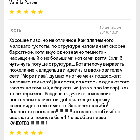
Vanilla Porter
13 декабря
Гость
2016, 18:31
Хорошее пиво, но не отличное. Как для темного
маловато густоты, по структуре напоминает скорее
бархатное, хотя вкус однозначно темного -
насыщенный с не большими нотками дегтя. Если б
чуть-чуть погуще структура.... Кстати хочу выразить
пожелание к владельца и идейным вдохновителем
сети "Море пива", думаю многие меня поддержат:
маловато темного! Два сорта, из которых один строго
говоря не темный, а бархатный (это я про Гаспар), как-
то не серьезно. Владельцы, учтите пожелание
постоянных клиентов, добавьте еще парочку
разновидностей темного! Заранее спасибо!
Полностью согласен!!!!!!!!!!!!! хотелось чтоб выбор
светлого и темного был 1:1 а вообще пивас
КАЧЕСТВО!!!!!!!!!!!!!!