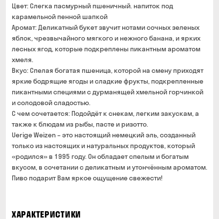
Цвет: Слегка пасмурный пшеничный. напиток под
карамельной пенной шапкой
Аромат: Деликатный букет звучит нотами сочных зеленых
яблок, чрезвычайного мягкого и нежного банана, и ярких
лесных ягод, которые подкреплены пикантным ароматом
хмеля.
Вкус: Спелая богатая пшеница, которой на смену приходят
яркие бодрящие ягоды и сладкие фрукты, подкрепленные
пикантными специями с дурманящей хмельной горчинкой
и солодовой сладостью.
С чем сочетается: Подойдёт к снекам, легким закускам, а
также к блюдам из рыбы, пасте и ризотто.
Uerige Weizen – это настоящий немецкий эль, созданный
только из настоящих и натуральных продуктов, который
«родился» в 1995 году. Он обладает спелым и богатым
вкусом, в сочетании с деликатным и утончённым ароматом.
Пиво подарит Вам яркое ощущение свежести!
ХАРАКТЕРИСТИКИ