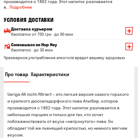
производится с 1862 года. Этот напиток разливается
в
… Подробнее
УСЛОВИЯ ДОСТАВКИ
Доставка курьером
бесплатно от 700 грн · до 90 мин
Минимальная сумма всего заказа — 200 грн
Самовывоз из Hop Hey
Стоимость доставки зависит от суммы всего заказа:
бесплатно · до 30 мин
От 200 до 299 грн
Минимальная сумма всего заказа — 250 грн
139 грн
Чрезмерное употребление алкоголя вредит вашему здоровью
Время сборки заказа — до 30 мин
От 300 до 399 грн
99 грн
Про товар
Характеристики
Можете без очереди забрать из магазина в удобное
От 400 до 699 грн
79 грн
для Вас время
Оплата:
От 700 грн
бесплатно
Uerige Alt nicht-filtriert – это легкая версия самого горького
наличными в магазине
Срок доставки — до 90 минут
и крепкого дюссельдорфского пива Альтбир, которое
банковской картой на сайте и в магазине
производится с 1862 года. Этот напиток разливается в
*на время доставки могут влиять воздушные тревоги
Оплата:
небольших порциях и только для тех, кто хочет
наличными курьеру
поблаженствовать от вкуса «нетронутого» пива. Он
обладает той же пьянящей крепостью, но немного мягчим
банковской картой на сайте
вкусом.