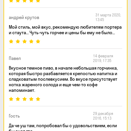
31 марта 2020,
андрей крутов
13:45
Мой стиль, мой вкус, рекомендую любителям портера
и стаута... Чуть-чуть горчее и цены бы ему не было...
14 февраля
Павел
2019, 17:35
Вкусное темное пиво, в начале небольшая горчинка,
которая быстро разбавляется крепостью напитка и
сладковатым послевкусием. Во вкусе присутствует
нотка жареного солода и еще чем-то кофе
напоминает.
29 декабря
Гость
2016, 15:13
Да че уш там, попробовал бы с удовольствием, если