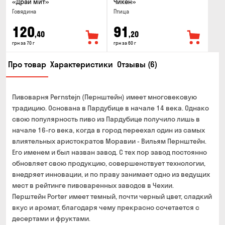
«Драй мит»
Чикен»
Говядина
Птица
120
91
,40
,20
грн за 70 г
грн за 60 г
Про товар
Характеристики
Отзывы (6)
Пивоварня Pernstejn (Пернштейн) имеет многовековую
традицию. Основана в Пардубице в начале 14 века. Однако
свою популярность пиво из Пардубице получило лишь в
начале 16-го века, когда в город переехал один из самых
влиятельных аристократов Моравии - Вильям Пернштейн.
Его именем и был назван завод. С тех пор завод постоянно
обновляет свою продукцию, совершенствует технологии,
внедряет инновации, и по праву занимает одно из ведущих
мест в рейтинге пивоваренных заводов в Чехии.
Перштейн Porter имеет темный, почти черный цвет, сладкий
вкус и аромат, благодаря чему прекрасно сочетается с
десертами и фруктами.