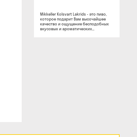
Mikkeller Kolsvart Lakrids - это пиво,
которое подарит Вам высочайшее
качество и ощущение бесподобных
вкусовых и ароматических
характеристик. Оно дарует
незабываемые впечатления и
желание видеть его у себя в бокале
все чаще и чаще. Цвет: Напиток имеет
чистый янтарный оттенок с игривыми
пузырьками и тонким, но весьма
стойким шаром потрясающей пены.
Аромат: Аромат насквозь пропитан
нюансами душистого хмеля, лакрицы
и аппетитного поджаренного хлеба.
Вкус: Вкус искрит нюансами
пьянящего хмеля, пикантной лакрицы
и подрумяненного хлеба. С чем
сочетается: Весьма удачно напиток
дополнит пикантные и сочные
мясные блюда различных кухонь
мира, а также сыры или снеки.
Mikkeller - это пивоварня-
революционер, которая каждым
своим новым сортом и вкусом
расширяет границы пивоварения и
задает его стилистику. Как насчет