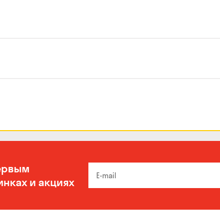
ервым
инках и акциях