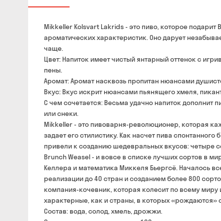
Mikkeller Kolsvart Lakrids - это пиво, которое пода
ароматических характеристик. Оно дарует незабывае
чаще.
Цвет: Напиток имеет чистый янтарный оттенок с иг
пены.
Аромат: Аромат насквозь пропитан нюансами душисто
Вкус: Вкус искрит нюансами пьянящего хмеля, пикан
С чем сочетается: Весьма удачно напиток дополнит 
или снеки.
Mikkeller - это пивоварня-революционер, которая 
задает его стилистику. Как насчет пива спонтанного
привели к созданию шедевральных вкусов: четыре сор
Brunch Weasel - и вовсе в списке лучших сортов в м
Келлера и математика Миккеля Бьергсё. Началось вс
реализации до 40 стран и созданием более 800 сортов
компания-кочевник, которая колесит по всему миру 
характерные, как и страны, в которых «рождаются» 
Состав: вода, солод, хмель, дрожжи.