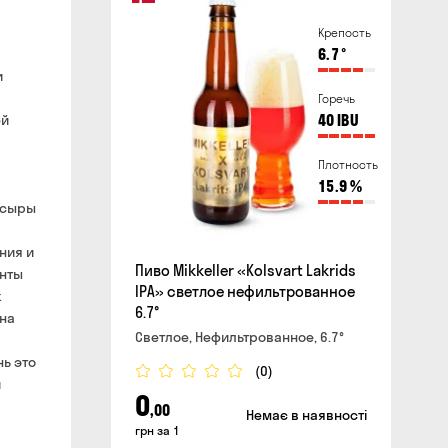
Крепость
бесплатно
6.7
°
айте и в магазине
нут
и
влиять воздушные тревоги
Горечь
ей
40
IBU
сайте
Плотность
15.9
%
 сыры
ния и
Пиво Mikkeller «Kolsvart Lakrids
енты
IPA» светлое нефильтрованное
k
6.7°
ина
Светлое, Нефильтрованное, 6.7°
нь это
(0)
и
0
,00
Немає в наявності
грн за 1