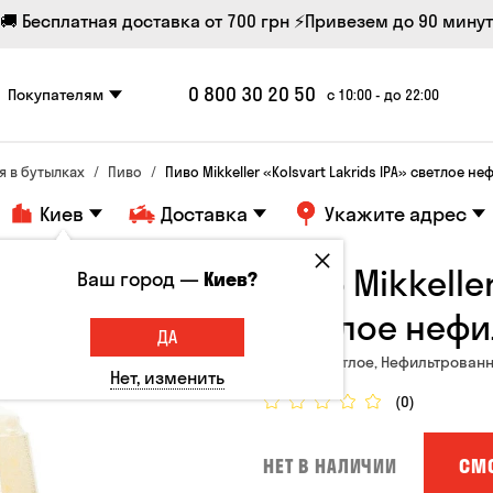
🚚 Бесплатная доставка от 700 грн
⚡Привезем до 90 минут
0 800 30 20 50
Покупателям
с 10:00 - до 22:00
я в бутылках
Пиво
Пиво Mikkeller «Kolsvart Lakrids IPA» светлое н
Киев
Доставка
Укажите адрес
Пиво Mikkeller
Ваш город —
Киев?
светлое нефи
ДА
Дания, Светлое, Нефильтрованно
Нет, изменить
(0)
СМ
НЕТ В НАЛИЧИИ