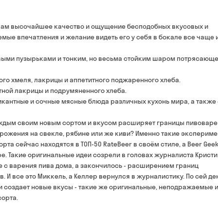
Оплата:
наличными в магазине
От 700 грн
рит Вам высочайшее качество и ощущение бесподобных вкусовых и
банковской картой на с
Срок доставки — до 90 ми
мые впечатления и желание видеть его у себя в бокале все чаще 
*на время доставки могут 
Оплата:
ривыми пузырьками и тонким, но весьма стойким шаром потрясающ
наличными курьеру
банковской картой на 
го хмеля, лакрицы и аппетитного поджаренного хлеба.
тной лакрицы и подрумяненного хлеба.
пикантные и сочные мясные блюда различных кухонь мира, а также
каждым своим новым сортом и вкусом расширяет границы пивоваре
 брожения на свекле, рябине или же киви? Именно такие эксперим
та сейчас находятся в ТОП-50 RateBeer в своём стиле, а Beer Gee
ире. Такие оригинальные идеи созрели в головах журналиста Крист
е с варения пива дома, а закончилось - расширением границ
. И все это Миккель, а Келлер вернулся в журналистику. По сей де
и создает новые вкусы - такие же оригинальные, неподражаемые 
сорта.