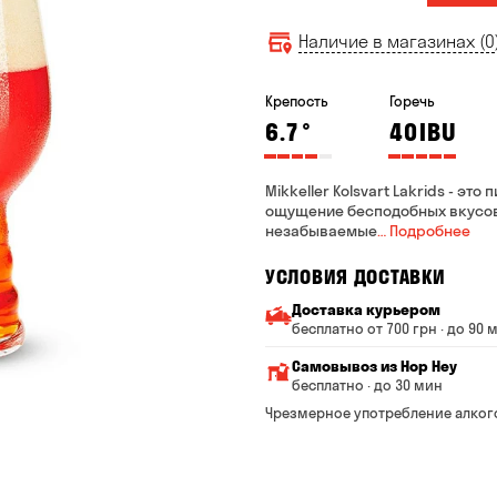
Наличие в магазинах (0
Крепость
Горечь
6.7
°
40
IBU
Mikkeller Kolsvart Lakrids - э
ощущение бесподобных вкусов
незабываемые
… Подробнее
УСЛОВИЯ ДОСТАВКИ
Доставка курьером
бесплатно от 700 грн · до 90 
Минимальная сумма всего
Самовывоз из Hop Hey
Стоимость доставки завис
бесплатно · до 30 мин
От 200 до 299 грн
Минимальная сумма вс
Чрезмерное употребление алког
Время сборки заказа —
От 300 до 399 грн
Можете без очереди за
От 400 до 699 грн