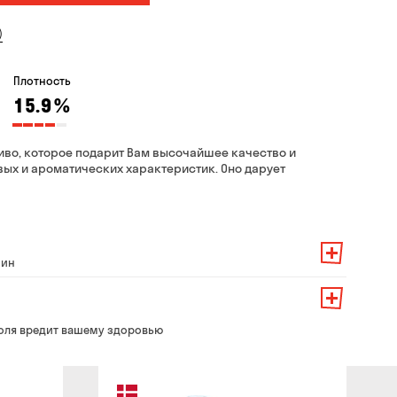
)
Плотность
15.9
%
то пиво, которое подарит Вам высочайшее качество и
ых и ароматических характеристик. Оно дарует
мин
 заказа — 200 грн
ит от суммы всего заказа:
его заказа — 250 грн
139 грн
оля вредит вашему здоровью
 до 30 мин
99 грн
брать из магазина в удобное для Вас время
79 грн