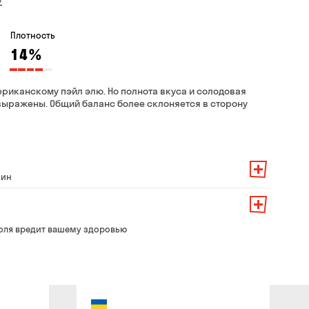
Плотность
14
%
ериканскому пэйл элю. Но полнота вкуса и солодовая
выражены. Общий баланс более склоняется в сторону
мин
 заказа — 200 грн
ит от суммы всего заказа:
его заказа — 250 грн
139 грн
оля вредит вашему здоровью
 до 30 мин
99 грн
брать из магазина в удобное для Вас время
79 грн
бесплатно