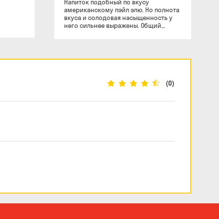
Напиток подобный по вкусу
американскому пэйл элю. Но полнота
вкуса и солодовая насыщенность у
него сильнее выражены. Общий
баланс более склоняется в сторону
солода, нежели хмеля. Хотя уровень
охмеления может быть
значительным. По цвету частично
совпадает с американским пэйл элем,
однако в нем больше карамельного
цвета. Не имеет жареных или
(0)
шоколадных характеристик,
свойственных американским
коричневым элям. Хотя небольшое
количество таких характеристик
является нормой. История: В
некоторых местах американский
янтарный эль более известен как
красный эль. Этот напиток завоевал
популярность в северной
Калифорнии и северных областях
побережья Тихого океана. Позже он
получил распространение по всей
территории Америки.