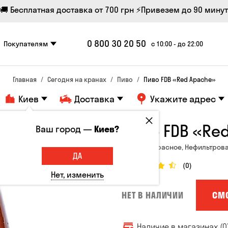
🚚 Бесплатная доставка от 700 грн
⚡Привезем до 90 минут
0 800 30 20 50
Покупателям
с 10:00 - до 22:00
Главная
Сегодня на кранах
Пиво
Пиво FDB «Red Apache»
Киев
Доставка
Укажите адрес
Пиво FDB «Re
Ваш город —
Киев?
Украина, Красное, Нефильтрова
ДА
(0)
Нет, изменить
СМ
НЕТ В НАЛИЧИИ
Наличие в магазинах (0