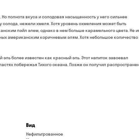
банковской картой на с
Срок доставки — до 90 ми
*на время доставки могут 
 Но полнота вкуса и солодовая насыщенность у него сильнее
Оплата:
 солода, нежели хмеля. Хотя уровень охмеления может быть
наличными курьеру
канским пэйл элем, однако в нем больше карамельного цвета. Не 
банковской картой на 
ных американским коричневым элям. Хотя небольшое количество 
 эль более известен как красный эль. Этот напиток завоевал
ластях побережья Тихого океана. Позже он получил распростране
Вид
Нефильтрованное