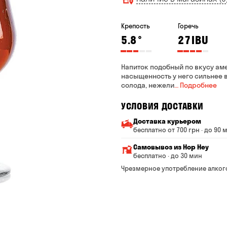
Крепость
Горечь
5.8
°
27
IBU
Напиток подобный по вкусу ам
насыщенность у него сильнее 
солода, нежели
… Подробнее
УСЛОВИЯ ДОСТАВКИ
Доставка курьером
бесплатно от 700 грн · до 90 
Минимальная сумма всего
Самовывоз из Hop Hey
Стоимость доставки завис
бесплатно · до 30 мин
От 200 до 299 грн
Минимальная сумма вс
Чрезмерное употребление алког
Время сборки заказа —
От 300 до 399 грн
Можете без очереди за
От 400 до 699 грн
Оплата:
наличными в магазине
От 700 грн