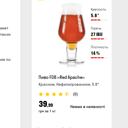
айте и в магазине
нут
Крепость
влиять воздушные тревоги
5.8
°
имеет
Горечь
сайте
таких
27
IBU
Плотность
14
%
ние по
Пиво FDB «Red Apache»
Красное, Нефильтрованное, 5.8°
(0)
39
,99
Немає в наявності
грн за 1 кг