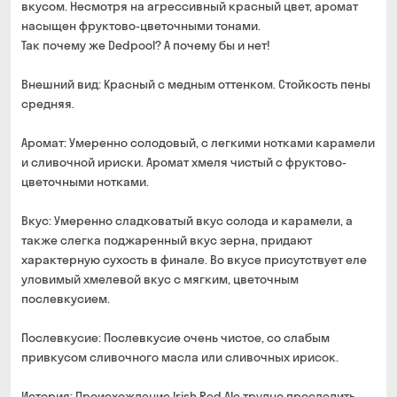
вкусом. Несмотря на агрессивный красный цвет, аромат
насыщен фруктово-цветочными тонами.
Так почему же Dedpool? А почему бы и нет!
Внешний вид: Красный с медным оттенком. Стойкость пены
средняя.
Аромат: Умеренно солодовый, с легкими нотками карамели
и сливочной ириски. Аромат хмеля чистый с фруктово-
цветочными нотками.
Вкус: Умеренно сладковатый вкус солода и карамели, а
также слегка поджаренный вкус зерна, придают
характерную сухость в финале. Во вкусе присутствует еле
уловимый хмелевой вкус с мягким, цветочным
послевкусием.
Послевкусие: Послевкусие очень чистое, со слабым
привкусом сливочного масла или сливочных ирисок.
История: Происхождение Irish Red Ale трудно проследить,