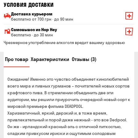
УСЛОВИЯ ДОСТАВКИ
Доставка курьером
бесплатно от 700 грн · до 90 мин
Минимальная сумма всего заказа — 200 грн
Самовывоз из Hop Hey
Стоимость доставки зависит от суммы всего заказа:
бесплатно · до 30 мин
От 200 до 299 грн
Минимальная сумма всего заказа — 250 грн
139 грн
Чрезмерное употребление алкоголя вредит вашему здоровью
Время сборки заказа — до 30 мин
От 300 до 399 грн
99 грн
Про товар
Характеристики
Отзывы (3)
Можете без очереди забрать из магазина в удобное
От 400 до 699 грн
79 грн
для Вас время
Оплата:
От 700 грн
бесплатно
Ожидание! Именно это чувство объединяет кинолюбителей
наличными в магазине
Срок доставки — до 90 минут
всего мира и пивных гурманов – почитателей новых сортов
банковской картой на сайте и в магазине
крафтового пива. В стремлении объединить две эти
*на время доставки могут влиять воздушные тревоги
Оплата:
аудитории, мы решили приурочить очередной новый сорт к
наличными курьеру
мировой премьере фильма DEADPOOL.
Харизматичный, яркий, дерзкий и, в тоже время,
банковской картой на сайте
привлекательный и порой даже нежный - это все Dedpool.
Он же - ирландский красный эль с отличной питкостью,
сладким привкусом ириски и ощутимым солодовым