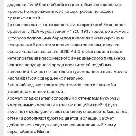
дядюшка Пилс! Светлейший старик, и был еще довольно
банковской картой на сайте
крепок. Не переживайте, из наших гробов попадают
прямиком в рай».
Хочешь сделать что-то желанным, запрети это! Именно так
сработал в США «сухой закон» 1920-1933 годов, во времена
которого подпольные бары под видом парикмахерских и
похоронных бюро открывались один за одним, получив
общее кодовое название BLIND PIG. Это имя носит и новая
интерпретация классического американского пильзнера,
некогда популярного среди посетителей подобных
заведений. К счастью, сегодня вкусом данного пива можно
наслаждаться совершенно легально.
Внешний вид: желтовато-золотистое пиво с плотной и
устойчивой пенной шапкой.
Аромат: сладковатый солодовый с оттенками кукурузы,
умеренными хмелевыми тонами специй и грейпфрута.
Вкус: ноты меда усиливают солодовую сладость. Хмелевые
оттенки дополняют букет из цветов и специй. За счет
добавления кукурузы вкус менее интенсивный, чем у
европейского Pilsner.