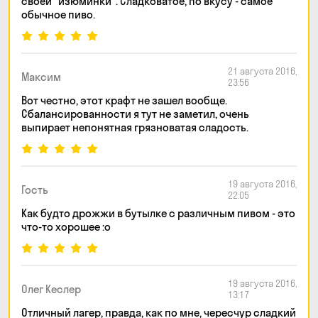
своей "изюминки". Сладковатое, по вкусу - самое
обычное пиво.
21 августа 2016,
Максим
23:56
Вот честно, этот крафт не зашел вообще.
Сбалансированности я тут не заметил, очень
выпирает непонятная грязноватая сладость.
19 августа 2016,
Гость
22:05
Как будто дрожжи в бутылке с различным пивом - это
что-то хорошее :o
19 августа 2016,
Олег Кеслер
13:17
Отличный лагер, правда, как по мне, чересчур сладкий