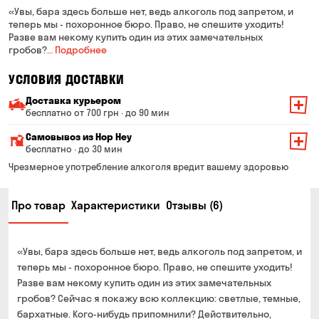
«Увы, бара здесь больше нет, ведь алкоголь под запретом, и
теперь мы - похоронное бюро. Право, не спешите уходить!
Разве вам некому купить один из этих замечательных
гробов?
… Подробнее
УСЛОВИЯ ДОСТАВКИ
Доставка курьером
бесплатно от 700 грн · до 90 мин
Минимальная сумма всего заказа — 200 грн
Самовывоз из Hop Hey
Стоимость доставки зависит от суммы всего заказа:
бесплатно · до 30 мин
От 200 до 299 грн
Минимальная сумма всего заказа — 250 грн
139 грн
Чрезмерное употребление алкоголя вредит вашему здоровью
Время сборки заказа — до 30 мин
От 300 до 399 грн
99 грн
Про товар
Характеристики
Отзывы (6)
Можете без очереди забрать из магазина в удобное
От 400 до 699 грн
79 грн
для Вас время
Оплата:
От 700 грн
бесплатно
«Увы, бара здесь больше нет, ведь алкоголь под запретом, и
наличными в магазине
Срок доставки — до 90 минут
теперь мы - похоронное бюро. Право, не спешите уходить!
банковской картой на сайте и в магазине
Разве вам некому купить один из этих замечательных
*на время доставки могут влиять воздушные тревоги
Оплата:
гробов? Сейчас я покажу всю коллекцию: светлые, темные,
наличными курьеру
бархатные. Кого-нибудь припомнили? Действительно,