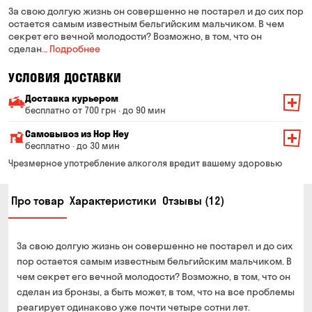
За свою долгую жизнь он совершенно не постарел и до сих пор
остается самым известным бельгийским мальчиком. В чем
секрет его вечной молодости? Возможно, в том, что он
сделан
… Подробнее
УСЛОВИЯ ДОСТАВКИ
Доставка курьером
бесплатно от 700 грн · до 90 мин
Минимальная сумма всего заказа — 200 грн
Самовывоз из Hop Hey
Стоимость доставки зависит от суммы всего заказа:
бесплатно · до 30 мин
От 200 до 299 грн
Минимальная сумма всего заказа — 250 грн
139 грн
Чрезмерное употребление алкоголя вредит вашему здоровью
Время сборки заказа — до 30 мин
От 300 до 399 грн
99 грн
Про товар
Характеристики
Отзывы (12)
Можете без очереди забрать из магазина в удобное
От 400 до 699 грн
79 грн
для Вас время
Оплата:
От 700 грн
бесплатно
За свою долгую жизнь он совершенно не постарел и до сих
наличными в магазине
Срок доставки — до 90 минут
пор остается самым известным бельгийским мальчиком. В
банковской картой на сайте и в магазине
чем секрет его вечной молодости? Возможно, в том, что он
*на время доставки могут влиять воздушные тревоги
Оплата:
сделан из бронзы, а быть может, в том, что на все проблемы
наличными курьеру
реагирует одинаково уже почти четыре сотни лет.