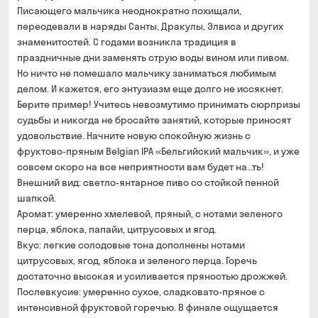
Писающего мальчика неоднократно похищали,
банковской картой на сайте
переодевали в наряды Санты, Дракулы, Элвиса и других
знаменитостей. С годами возникла традиция в
праздничные дни заменять струю воды вином или пивом.
Но ничто не помешало мальчику заниматься любимым
делом. И кажется, его энтузиазм еще долго не иссякнет.
Берите пример! Учитесь невозмутимо принимать сюрпризы
судьбы и никогда не бросайте занятий, которые приносят
удовольствие. Начните новую спокойную жизнь с
фруктово-пряным Belgian IPA «Бельгийский мальчик», и уже
совсем скоро на все неприятности вам будет на…ть!
Внешний вид: светло-янтарное пиво со стойкой пенной
шапкой.
Аромат: умеренно хмелевой, пряный, с нотами зеленого
перца, яблока, папайи, цитрусовых и ягод.
Вкус: легкие солодовые тона дополнены нотами
цитрусовых, ягод, яблока и зеленого перца. Горечь
достаточно высокая и усиливается пряностью дрожжей.
Послевкусие: умеренно сухое, сладковато-пряное с
интенсивной фруктовой горечью. В финале ощущается