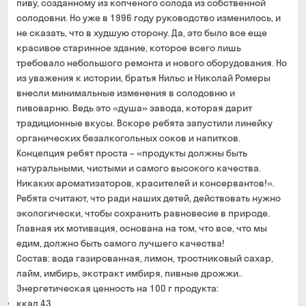
пиву, созданному из копченого солода из собственной
солодовни. Но уже в 1996 году руководство изменилось, и
не сказать, что в худшую сторону. Да, это было все еще
красивое старинное здание, которое всего лишь
требовало небольшого ремонта и нового оборудования. Но
из уважения к истории, братья Нильс и Николай Ромеры
внесли минимальные изменения в солодовню и
пивоварню. Ведь это «душа» завода, которая дарит
традиционные вкусы. Вскоре ребята запустили линейку
органических безалкогольных соков и напитков.
Концепция ребят проста – «продукты должны быть
натуральными, чистыми и самого высокого качества.
Никаких ароматизаторов, красителей и консервантов!».
Ребята считают, что ради наших детей, действовать нужно
экологически, чтобы сохранить равновесие в природе.
Главная их мотивация, основана на том, что все, что мы
едим, должно быть самого лучшего качества!
Состав: вода газированная, лимон, тростниковый сахар,
лайм, имбирь, экстракт имбиря, пивные дрожжи..
Энергетическая ценность на 100 г продукта:
ккал 43