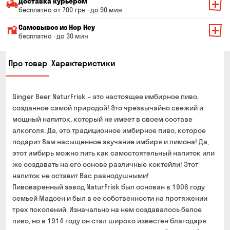
Доставка курьером
бесплатно от 700 грн · до 90 мин
Минимальная сумма всего заказа — 200 грн
Самовывоз из Hop Hey
Стоимость доставки зависит от суммы всего заказа:
бесплатно · до 30 мин
От 200 до 299 грн
Минимальная сумма всего заказа — 250 грн
139 грн
Про товар
Характеристики
Время сборки заказа — до 30 мин
От 300 до 399 грн
99 грн
Можете без очереди забрать из магазина в удобное
От 400 до 699 грн
79 грн
для Вас время
Ginger Beer NaturFrisk – это настоящее имбирное пиво,
Оплата:
От 700 грн
бесплатно
созданное самой природой! Это чрезвычайно свежий и
наличными в магазине
мощный напиток, который не имеет в своем составе
Срок доставки — до 90 минут
банковской картой на сайте и в магазине
алкоголя. Да, это традиционное имбирное пиво, которое
*на время доставки могут влиять воздушные тревоги
подарит Вам насыщенное звучание имбиря и лимона! Да,
Оплата:
этот имбирь можно пить как самостоятельный напиток или
наличными курьеру
же создавать на его основе различные коктейли! Этот
банковской картой на сайте
напиток не оставит Вас равнодушными!
Пивоваренный завод NaturFrisk был основан в 1906 году
семьей Мадсен и был в ее собственности на протяжении
трех поколений. Изначально на нем создавалось белое
пиво, но в 1914 году он стал широко известен благодаря