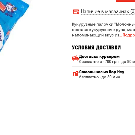
Наличие в магазинах (0
Кукурузные палочки "Молочные
составе кукурузная крупа, мас
напоминающий вкус из
… Подр
УСЛОВИЯ ДОСТАВКИ
Доставка курьером
бесплатно от 700 грн · до 90 
Минимальная сумма всего
Самовывоз из Hop Hey
Стоимость доставки завис
бесплатно · до 30 мин
От 200 до 299 грн
Минимальная сумма вс
Время сборки заказа —
От 300 до 399 грн
Можете без очереди за
От 400 до 699 грн
Оплата:
наличными в магазине
От 700 грн
банковской картой на с
Срок доставки — до 90 ми
*на время доставки могут 