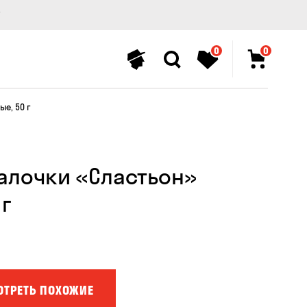
0
0
е, 50 г
алочки «Сластьон»
 г
ОТРЕТЬ ПОХОЖИЕ