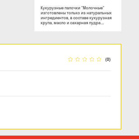
Кукурузные палочки "Молочные"
изготовлены только из натуральных
ингредиентов, в составе кукурузная
крупа, масло и сахарная пудра.
Популярный продукт, напоминающий
вкус из детства не содержит вредных
для здоровья добавок, только –
кукуруза, масло и сахарная пудра.
(0)