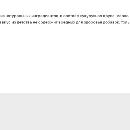
Оплата:
наличными курьеру
из натуральных ингредиентов, в составе кукурузная крупа, масло 
банковской картой на 
вкус из детства не содержит вредных для здоровья добавок, толь