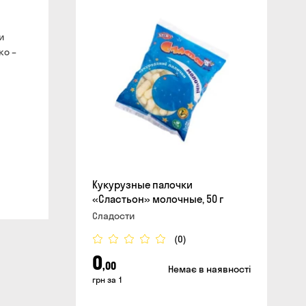
и
сайте
ко –
Кукурузные палочки
«Сластьон» молочные, 50 г
Сладости
(0)
0
,00
Немає в наявності
грн за 1