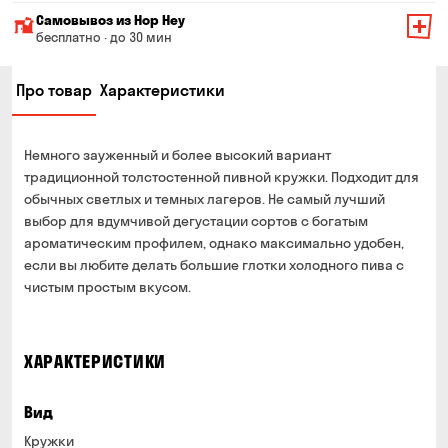
Минимальная сумма всего заказа — 200 грн
Самовывоз из Hop Hey
Стоимость доставки зависит от суммы всего заказа:
бесплатно · до 30 мин
От 200 до 299 грн
Минимальная сумма всего заказа — 250 грн
139 грн
Про товар
Характеристики
Время сборки заказа — до 30 мин
От 300 до 399 грн
99 грн
Можете без очереди забрать из магазина в удобное
От 400 до 699 грн
79 грн
для Вас время
Немного зауженный и более высокий вариант
Оплата:
От 700 грн
бесплатно
традиционной толстостенной пивной кружки. Подходит для
наличными в магазине
обычных светлых и темных лагеров. Не самый лучший
Срок доставки — до 90 минут
банковской картой на сайте и в магазине
выбор для вдумчивой дегустации сортов с богатым
*на время доставки могут влиять воздушные тревоги
ароматическим профилем, однако максимально удобен,
Оплата:
если вы любите делать большие глотки холодного пива с
наличными курьеру
чистым простым вкусом.
банковской картой на сайте
ХАРАКТЕРИСТИКИ
Вид
Кружки