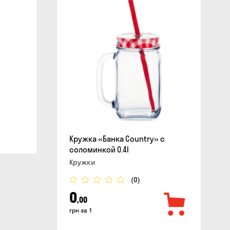
сайте
Кружка «Банка Country» с
соломинкой 0.4l
Кружки
(0)
0
,00
грн за 1