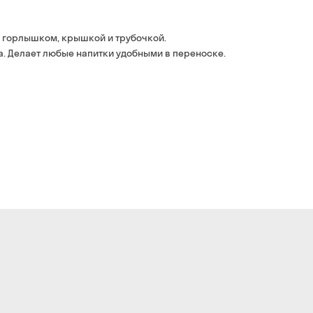
Оплата:
наличными курьеру
м горлышком, крышкой и трубочкой.
банковской картой на 
а. Делает любые напитки удобными в переноске.