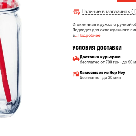
Наличие в магазинах (1
Стеклянная кружка с ручкой о
Подходит для охлажденного ли
в
… Подробнее
УСЛОВИЯ ДОСТАВКИ
Доставка курьером
бесплатно от 700 грн · до 90 
Минимальная сумма всего
Самовывоз из Hop Hey
Стоимость доставки завис
бесплатно · до 30 мин
От 200 до 299 грн
Минимальная сумма вс
Время сборки заказа —
От 300 до 399 грн
Можете без очереди за
От 400 до 699 грн
Оплата:
наличными в магазине
От 700 грн
банковской картой на с
Срок доставки — до 90 ми
*на время доставки могут 