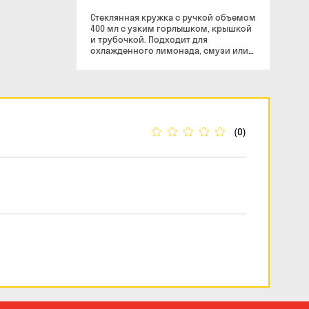
Стеклянная кружка с ручкой объемом
400 мл с узким горлышком, крышкой
и трубочкой. Подходит для
охлажденного лимонада, смузи или
пива. Делает любые напитки
удобными в переноске.
(0)