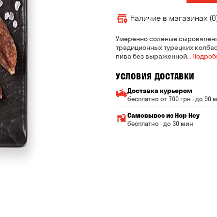
Наличие в магазинах (0
Умеренно соленые сыровяленые
традиционных турецких колбас
пива без выраженной
… Подроб
УСЛОВИЯ ДОСТАВКИ
Доставка курьером
бесплатно от 700 грн · до 90 
Минимальная сумма всего
Самовывоз из Hop Hey
Стоимость доставки завис
бесплатно · до 30 мин
От 200 до 299 грн
Минимальная сумма вс
Время сборки заказа —
От 300 до 399 грн
Можете без очереди за
От 400 до 699 грн
Оплата:
наличными в магазине
От 700 грн
банковской картой на с
Срок доставки — до 90 ми
*на время доставки могут 