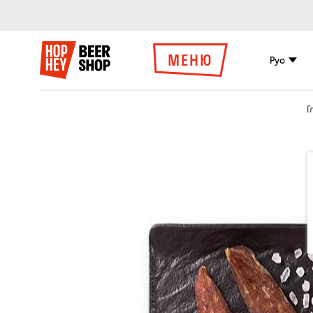
МЕНЮ
Рус
Г