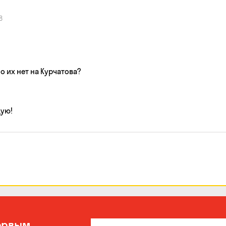
8
 их нет на Курчатова?
дую!
ервым