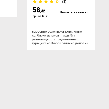
(3)
58
,32
Немає в наявності
грн за 60 г
Умеренно соленые сыровяленые
колбаски из мяса птицы. Эта
разновидность традиционных
турецких колбасок отлично дополнит
светлые лагеры и темные сорта пива
без выраженной сладости, с
оттенками жженого солода или
копчеными нотами.