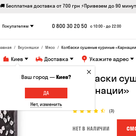
🚚 Бесплатная доставка от 700 грн
⚡Привезем до 90 минут
0 800 30 20 50
Покупателям
с 10:00 - до 22:00
лавная
Вкусняшки
Мясо
Колбаски сушеные куриные «Карнаци
Киев
Доставка
Укажите адрес
Колбаски су
Ваш город —
Киев?
«Карнации»
ДА
Колбаски
Нет, изменить
(3)
СМ
НЕТ В НАЛИЧИИ