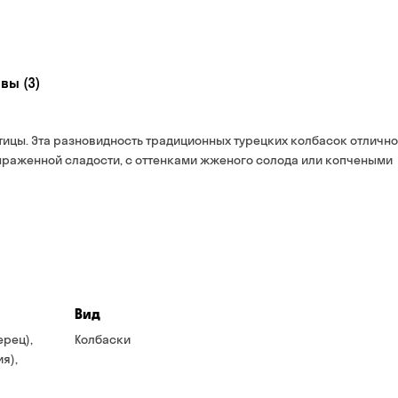
Оплата:
наличными курьеру
банковской картой на 
вы (3)
ицы. Эта разновидность традиционных турецких колбасок отлично
выраженной сладости, с оттенками жженого солода или копчеными
Вид
ерец),
Колбаски
я),