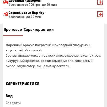
Доставка курьером
бесплатно от 700 грн · до 90 мин
Минимальная сумма всего заказа — 200 грн
Самовывоз из Hop Hey
Стоимость доставки зависит от суммы всего заказа:
бесплатно · до 30 мин
От 200 до 299 грн
Минимальная сумма всего заказа — 250 грн
139 грн
Про товар
Характеристики
Время сборки заказа — до 30 мин
От 300 до 399 грн
99 грн
Можете без очереди забрать из магазина в удобное
От 400 до 699 грн
79 грн
для Вас время
Жаренный арахис покрытый шоколадной глазурью и
Оплата:
От 700 грн
бесплатно
хрустящей оболочкой.
наличными в магазине
Состав: арахис, сахар, тертое какао, сухое молоко, лактоза,
Срок доставки — до 90 минут
банковской картой на сайте и в магазине
кукурузный крахмал, растительное масло, глюкозный
*на время доставки могут влиять воздушные тревоги
сироп, эмульгатор, пищевые красители.
Оплата:
наличными курьеру
банковской картой на сайте
ХАРАКТЕРИСТИКИ
Вид
Сладости