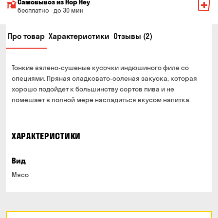
Самовывоз из Hop Hey
Стоимость доставки зависит от суммы всего заказа:
бесплатно · до 30 мин
От 200 до 299 грн
Минимальная сумма всего заказа — 250 грн
139 грн
Про товар
Характеристики
Отзывы (2)
Время сборки заказа — до 30 мин
От 300 до 399 грн
99 грн
Можете без очереди забрать из магазина в удобное
От 400 до 699 грн
79 грн
для Вас время
Тонкие вялено-сушеные кусочки индюшиного филе со
Оплата:
От 700 грн
бесплатно
специями. Пряная сладковато-соленая закуска, которая
наличными в магазине
хорошо подойдет к большинству сортов пива и не
Срок доставки — до 90 минут
банковской картой на сайте и в магазине
помешает в полной мере насладиться вкусом напитка.
*на время доставки могут влиять воздушные тревоги
Оплата:
наличными курьеру
ХАРАКТЕРИСТИКИ
банковской картой на сайте
Вид
Мясо