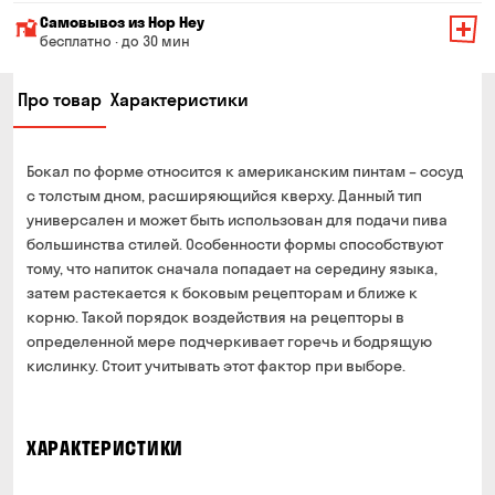
Минимальная сумма всего заказа — 200 грн
Самовывоз из Hop Hey
Стоимость доставки зависит от суммы всего заказа:
бесплатно · до 30 мин
От 200 до 299 грн
Минимальная сумма всего заказа — 250 грн
139 грн
Про товар
Характеристики
Время сборки заказа — до 30 мин
От 300 до 399 грн
99 грн
Можете без очереди забрать из магазина в удобное
От 400 до 699 грн
79 грн
для Вас время
Бокал по форме относится к американским пинтам – сосуд
Оплата:
От 700 грн
бесплатно
с толстым дном, расширяющийся кверху. Данный тип
наличными в магазине
универсален и может быть использован для подачи пива
Срок доставки — до 90 минут
банковской картой на сайте и в магазине
большинства стилей. Особенности формы способствуют
*на время доставки могут влиять воздушные тревоги
тому, что напиток сначала попадает на середину языка,
Оплата:
затем растекается к боковым рецепторам и ближе к
наличными курьеру
корню. Такой порядок воздействия на рецепторы в
банковской картой на сайте
определенной мере подчеркивает горечь и бодрящую
кислинку. Стоит учитывать этот фактор при выборе.
ХАРАКТЕРИСТИКИ