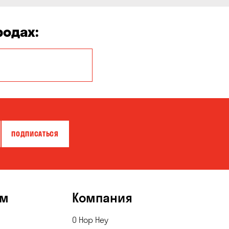
родах:
Белая Церковь
Бровары
Власовка
ПОДПИСАТЬСЯ
Гнедин
Днепр
Калиновка
ям
Компания
Киев
Красноселка
О Hop Hey