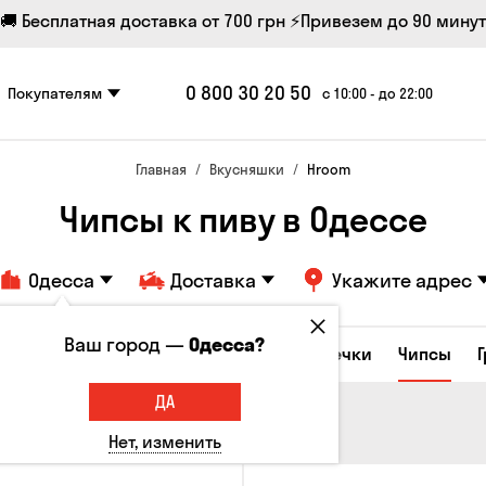
🚚 Бесплатная доставка от 700 грн
⚡Привезем до 90 минут
0 800 30 20 50
Покупателям
с 10:00 - до 22:00
Главная
Вкусняшки
Hroom
Чипсы к пиву в Одессе
Одесса
Доставка
Укажите адрес
Ваш город —
Одесса?
е закуски
Орешки
Кукуруза
Семечки
Чипсы
ДА
Нет, изменить