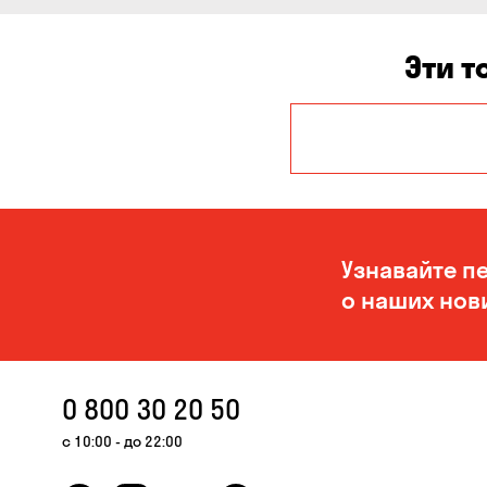
Эти т
Авангард
Белогородка
Буча
Узнавайте п
Вольное
о наших нов
Гора
Елизаветовка
0 800 30 20 50
Каменные Потоки
с 10:00 - до 22:00
Клинцы