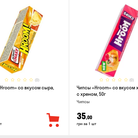
(0)
(0)
Hroom» со вкусом сыра,
Чипсы «Hroom» со вкусом 
с хреном, 50г
Чипсы
35
,00
т
грн за 1 шт