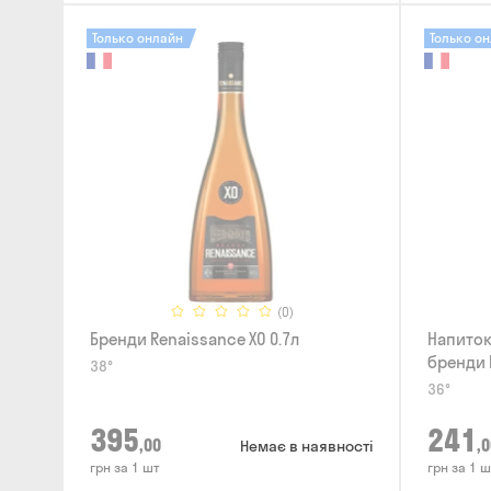
Только онлайн
Только о
(0)
Бренди Renaissance XO 0.7л
Напиток
бренди 
38°
Apple 0.
36°
395
241
,00
,0
Немає в наявності
грн за 1 шт
грн за 1 ш