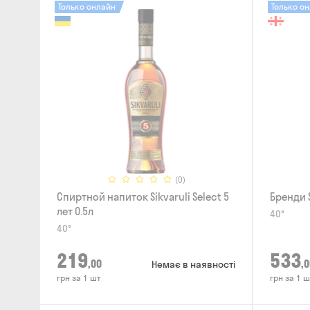
Только онлайн
Только о
(0)
Спиртной напиток Sikvaruli Select 5
Бренди S
лет 0.5л
40°
40°
219
533
,00
,0
Немає в наявності
грн за 1 шт
грн за 1 ш