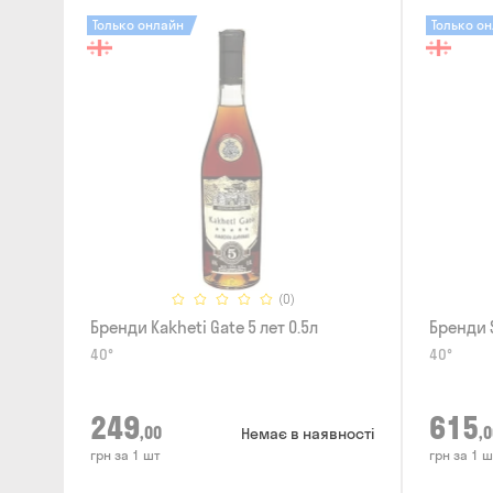
Только онлайн
Только о
(0)
Бренди Kakheti Gate 5 лет 0.5л
Бренди S
40°
40°
249
615
,00
,0
Немає в наявності
грн за 1 шт
грн за 1 ш