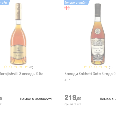
нлайн
Только онлайн
(0)
(0)
arajishvili 3 звезды 0.5л
Бренди Kakheti Gate 3 года 0
40°
219
0
,00
Немає в наявності
Немає в 
т
грн за 1 шт