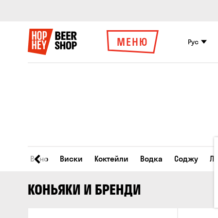
МЕНЮ
Рус
Сидр
Вино
Виски
Коктейли
Водка
Соджу
Л
КОНЬЯКИ И БРЕНДИ