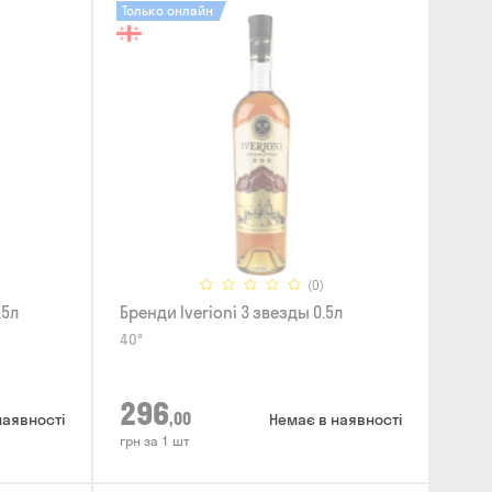
Только онлайн
(0)
.5л
Бренди Iverioni 3 звезды 0.5л
40°
296
,00
наявності
Немає в наявності
грн за 1 шт