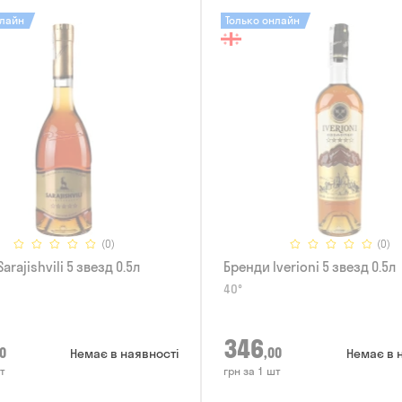
нлайн
Только онлайн
(0)
(0)
arajishvili 5 звезд 0.5л
Бренди Iverioni 5 звезд 0.5л
40°
346
0
,00
Немає в наявності
Немає в 
т
грн за 1 шт