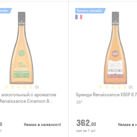
нлайн
Только онлайн
(0)
(0)
 алкогольный с ароматом
Бренди Renaissance VSOP 0.
Renaissance Cinamon &
38°
5л
362
0
,00
Немає в наявності
Немає в 
т
грн за 1 шт