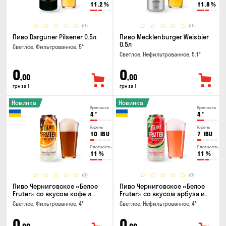
11.2
%
11.8
%
(0)
(0)
Пиво Darguner Pilsener 0.5л
Пиво Mecklenburger Weisbier
0.5л
Светлое, Фильтрованное, 5°
Светлое, Нефильтрованное, 5.1°
0
0
,00
,00
грн за 1
грн за 1
Новинка
Новинка
Крепость
Крепость
4
°
4
°
Горечь
Горечь
10
IBU
7
IBU
Плотность
Плотность
11
%
11
%
(0)
(0)
Пиво Черниговское «Белое
Пиво Черниговское «Белое
Fruter» со вкусом кофе и
Fruter» со вкусом арбуза и
апельсина 0.5 л
мяты 0.5л
Светлое, Фильтрованное, 4°
Светлое, Нефильтрованное, 4°
0
0