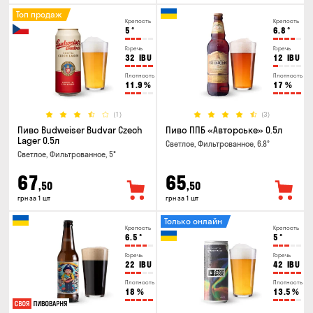
Топ продаж
Крепость
Крепость
5
°
6.8
°
Горечь
Горечь
32
IBU
12
IBU
Плотность
Плотность
11.9
%
17
%
(1)
(3)
Пиво Budweiser Budvar Czech
Пиво ППБ «Авторське» 0.5л
Lager 0.5л
Светлое, Фильтрованное, 6.8°
Светлое, Фильтрованное, 5°
67
65
,50
,50
грн за 1 шт
грн за 1 шт
Только онлайн
Крепость
Крепость
6.5
°
5
°
Горечь
Горечь
22
IBU
42
IBU
Плотность
Плотность
18
%
13.5
%