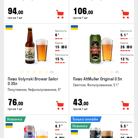
94
106
,00
,00
грн за 1 шт
грн за 1 шт
Крепость
Крепость
6
°
5.1
°
Горечь
Горечь
15
IBU
26
IBU
Плотность
Плотность
15
%
12
%
(0)
(0)
Пиво Volynski Browar Sailor
Пиво AltMuller Original 0.5л
0.35л
Светлое, Фильтрованное, 5.1°
Полутемное, Нефильтрованное, 6°
76
43
,00
,00
грн за 1 шт
грн за 1 шт
Новинка
Только онлайн
Крепость
Крепость
Новинка
4.7
°
5.5
°
Горечь
Горечь