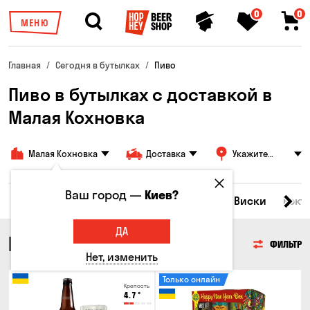
0
0
МЕНЮ
Главная
Сегодня в бутылках
Пиво
Пиво в бутылках с доставкой в
Малая Кохновка
Малая Кохновка
Доставка
Укажите
адрес
Ваш город —
Киев?
Все товары
Пиво
Сидр
Вино
Виски
Кокт
ДА
ПИВО
ФИЛЬТР
Нет, изменить
Только онлайн
Крепость
4.7
°