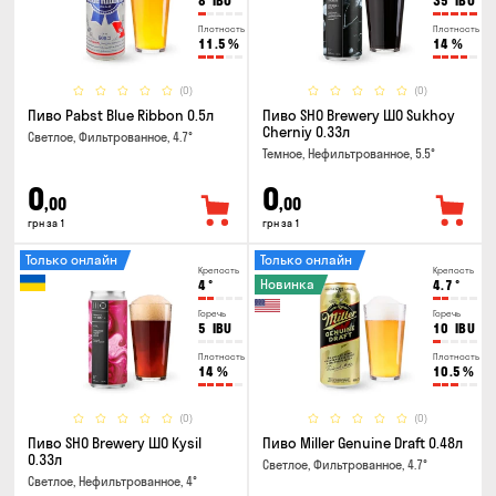
8
IBU
35
IBU
Плотность
Плотность
11.5
%
14
%
(0)
(0)
Пиво Pabst Blue Ribbon 0.5л
Пиво SHO Brewery ШО Sukhoy
Cherniy 0.33л
Светлое, Фильтрованное, 4.7°
Темное, Нефильтрованное, 5.5°
0
0
,00
,00
грн за 1
грн за 1
Только онлайн
Только онлайн
Крепость
Крепость
Новинка
4
°
4.7
°
Горечь
Горечь
5
IBU
10
IBU
Плотность
Плотность
14
%
10.5
%
(0)
(0)
Пиво SHO Brewery ШО Kysil
Пиво Miller Genuine Draft 0.48л
0.33л
Светлое, Фильтрованное, 4.7°
Светлое, Нефильтрованное, 4°