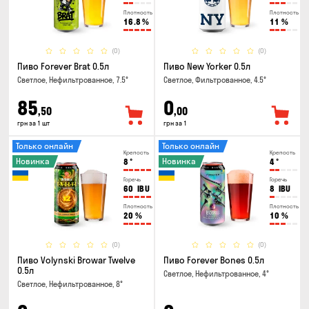
Плотность
Плотность
16.8
%
11
%
(0)
(0)
Пиво Forever Brat 0.5л
Пиво New Yorker 0.5л
Светлое, Нефильтрованное, 7.5°
Светлое, Фильтрованное, 4.5°
85
0
,50
,00
грн за 1 шт
грн за 1
Только онлайн
Только онлайн
Крепость
Крепость
Новинка
Новинка
8
°
4
°
Горечь
Горечь
60
IBU
8
IBU
Плотность
Плотность
20
%
10
%
(0)
(0)
Пиво Volynski Browar Twelve
Пиво Forever Bones 0.5л
0.5л
Светлое, Нефильтрованное, 4°
Светлое, Нефильтрованное, 8°