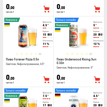
0
0
,00
,00
грн за 1
грн за 1
Новинка
Только онлайн
Крепость
Крепость
Новинка
4.5
°
5
°
Горечь
Горечь
15
IBU
20
IBU
Плотность
Плотность
11
%
12
%
(0)
(0)
Пиво Forever Pizza 0.5л
Пиво Underwood Rising Sun
0.33л
Светлое, Нефильтрованное, 4.5°
Светлое, Нефильтрованное, 5°
0
0
,00
,00
грн за 1
грн за 1
Только онлайн
Только онлайн
Крепость
Крепость
Новинка
7.5
°
4.5
°
Горечь
Горечь
17
IBU
20
IBU