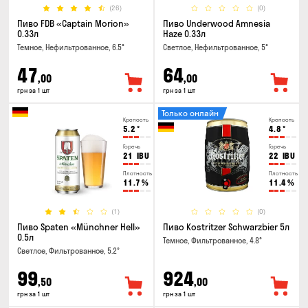
(26)
(0)
Пиво FDB «Captain Morion»
Пиво Underwood Amnesia
0.33л
Haze 0.33л
Темное, Нефильтрованное, 6.5°
Светлое, Нефильтрованное, 5°
47
64
,00
,00
грн за 1 шт
грн за 1 шт
Только онлайн
Крепость
Крепость
5.2
°
4.8
°
Горечь
Горечь
21
IBU
22
IBU
Плотность
Плотность
11.7
%
11.4
%
(1)
(0)
Пиво Spaten «Münchner Hell»
Пиво Kostritzer Schwarzbier 5л
0.5л
Темное, Фильтрованное, 4.8°
Светлое, Фильтрованное, 5.2°
99
924
,50
,00
грн за 1 шт
грн за 1 шт