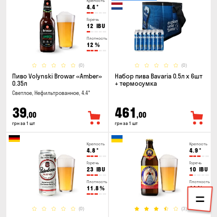
Крепость
4.4
°
Горечь
12
IBU
Плотность
12
%
(0)
(0)
Пиво Volynski Browar «Amber»
Набор пива Bavaria 0.5л х 6шт
0.35л
+ термосумка
Светлое, Нефильтрованное, 4.4°
39
461
,00
,00
грн за 1 шт
грн за 1 шт
Крепость
Крепость
4.8
°
4.9
°
Горечь
Горечь
23
IBU
10
IBU
Плотность
Плотность
11.8
%
11
%
(0)
(3)