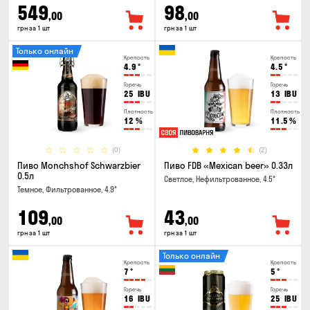
549
98
,00
,00
грн за 1 шт
грн за 1 шт
Только онлайн
Крепость
Крепость
4.9
°
4.5
°
Горечь
Горечь
25
IBU
13
IBU
Плотность
Плотность
12
%
11.5
%
(0)
(2)
Пиво Monchshof Schwarzbier
Пиво FDB «Mexican beer» 0.33л
0.5л
Светлое, Нефильтрованное, 4.5°
Темное, Фильтрованное, 4.9°
109
43
,00
,00
грн за 1 шт
грн за 1 шт
Только онлайн
Крепость
Крепость
7
°
5
°
Горечь
Горечь
16
IBU
25
IBU