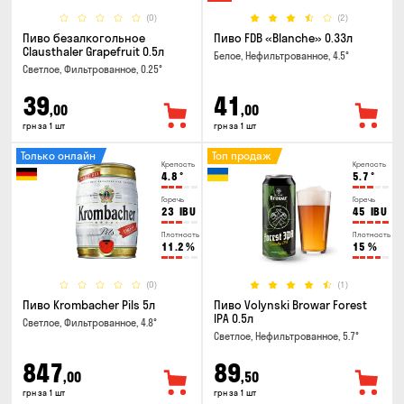
(0)
(2)
Пиво безалкогольное
Пиво FDB «Blanche» 0.33л
Clausthaler Grapefruit 0.5л
Белое, Нефильтрованное, 4.5°
Светлое, Фильтрованное, 0.25°
39
41
,00
,00
грн за 1 шт
грн за 1 шт
Только онлайн
Топ продаж
Крепость
Крепость
4.8
°
5.7
°
Горечь
Горечь
23
IBU
45
IBU
Плотность
Плотность
11.2
%
15
%
(0)
(1)
Пиво Krombacher Pils 5л
Пиво Volynski Browar Forest
IPA 0.5л
Светлое, Фильтрованное, 4.8°
Светлое, Нефильтрованное, 5.7°
847
89
,00
,50
грн за 1 шт
грн за 1 шт