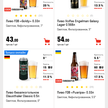
Плотность
Плотность
20
%
13.5
%
(30)
(0)
Пиво FDB «Goldy» 0.33л
Пиво Volfas Engelman Galaxy
Lager 0.568л
Светлое, Нефильтрованное, 7°
Светлое, Фильтрованное, 5°
43
54
,00
,00
грн за 1 шт
грн за 1 шт
Только онлайн
Крепость
Крепость
0
°
5.5
°
Горечь
Горечь
15
IBU
60
IBU
Плотность
Плотность
11.5
%
17.5
%
(0)
(26)
Пиво безалкогольное
Пиво FDB «Puaripa» 0.33л
Clausthaler Classic 0.5л
Светлое, Нефильтрованное, 5.5°
Светлое, Фильтрованное, 0°