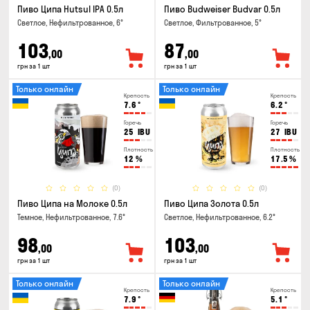
Пиво Ципа Hutsul IPA 0.5л
Пиво Budweiser Budvar 0.5л
Светлое, Нефильтрованное, 6°
Светлое, Фильтрованное, 5°
103
87
,00
,00
грн за 1 шт
грн за 1 шт
Только онлайн
Только онлайн
Крепость
Крепость
7.6
°
6.2
°
Горечь
Горечь
25
IBU
27
IBU
Плотность
Плотность
12
%
17.5
%
(0)
(0)
Пиво Ципа на Молоке 0.5л
Пиво Ципа Золота 0.5л
Темное, Нефильтрованное, 7.6°
Светлое, Нефильтрованное, 6.2°
98
103
,00
,00
грн за 1 шт
грн за 1 шт
Только онлайн
Только онлайн
Крепость
Крепость
7.9
°
5.1
°