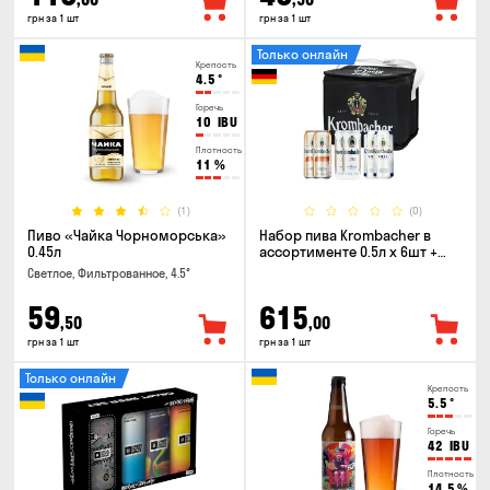
грн за 1 шт
грн за 1 шт
Только онлайн
Крепость
4.5
°
Горечь
10
IBU
Плотность
11
%
(1)
(0)
Пиво «Чайка Чорноморська»
Набор пива Krombacher в
0.45л
ассортименте 0.5л х 6шт +
термосумка
Светлое, Фильтрованное, 4.5°
59
615
,50
,00
грн за 1 шт
грн за 1 шт
Только онлайн
Крепость
5.5
°
Горечь
42
IBU
Плотность
14.5
%