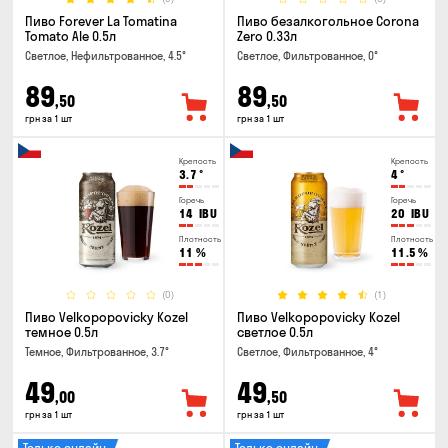
Пиво Forever La Tomatina
Пиво безалкогольное Corona
Tomato Ale 0.5л
Zero 0.33л
Светлое, Нефильтрованное, 4.5°
Светлое, Фильтрованное, 0°
89
89
,50
,50
грн за 1 шт
грн за 1 шт
Крепость
Крепость
3.7
°
4
°
Горечь
Горечь
14
IBU
20
IBU
Плотность
Плотность
11
%
11.5
%
(0)
(1)
Пиво Velkopopovicky Kozel
Пиво Velkopopovicky Kozel
темное 0.5л
светлое 0.5л
Темное, Фильтрованное, 3.7°
Светлое, Фильтрованное, 4°
49
49
,00
,50
грн за 1 шт
грн за 1 шт
Только онлайн
Только онлайн