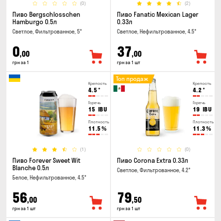
(0)
(2)
Пиво Bergschlosschen
Пиво Fanatic Mexican Lager
Hamburgo 0.5л
0.33л
Светлое, Фильтрованное, 5°
Светлое, Нефильтрованное, 4.5°
0
37
,00
,00
грн за 1
грн за 1 шт
Топ продаж
Крепость
Крепость
4.5
°
4.2
°
Горечь
Горечь
15
IBU
19
IBU
Плотность
Плотность
11.5
%
11.3
%
(1)
(0)
Пиво Forever Sweet Wit
Пиво Corona Extra 0.33л
Blanche 0.5л
Светлое, Фильтрованное, 4.2°
Белое, Нефильтрованное, 4.5°
56
79
,00
,50
грн за 1 шт
грн за 1 шт