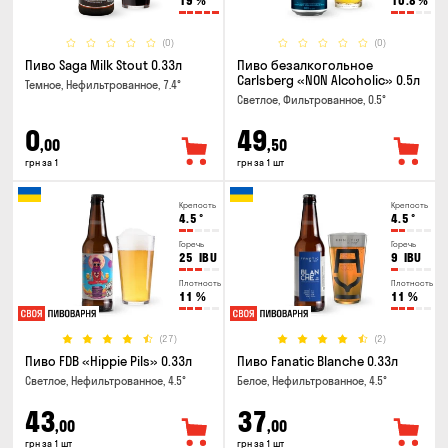
19
%
10.8
%
(0)
(0)
Пиво Saga Milk Stout 0.33л
Пиво безалкогольное
Carlsberg «NON Alcoholic» 0.5л
Темное, Нефильтрованное, 7.4°
Светлое, Фильтрованное, 0.5°
0
49
,00
,50
грн за 1
грн за 1 шт
Крепость
Крепость
4.5
°
4.5
°
Горечь
Горечь
25
IBU
9
IBU
Плотность
Плотность
11
%
11
%
(27)
(2)
Пиво FDB «Hippie Pils» 0.33л
Пиво Fanatic Blanche 0.33л
Светлое, Нефильтрованное, 4.5°
Белое, Нефильтрованное, 4.5°
43
37
,00
,00
грн за 1 шт
грн за 1 шт