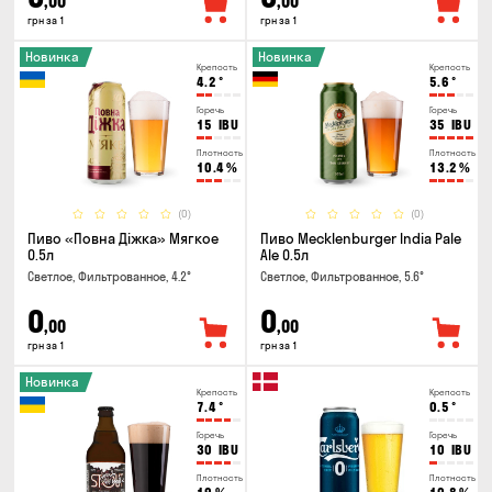
,00
,00
грн за 1
грн за 1
Новинка
Новинка
Крепость
Крепость
4.2
°
5.6
°
Горечь
Горечь
15
IBU
35
IBU
Плотность
Плотность
10.4
%
13.2
%
(0)
(0)
Пиво «Повна Діжка» Мягкое
Пиво Mecklenburger India Pale
0.5л
Ale 0.5л
Светлое, Фильтрованное, 4.2°
Светлое, Фильтрованное, 5.6°
0
0
,00
,00
грн за 1
грн за 1
Новинка
Крепость
Крепость
7.4
°
0.5
°
Горечь
Горечь
30
IBU
10
IBU
Плотность
Плотность