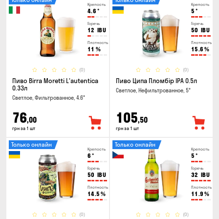
Крепость
Крепость
4.6
°
5
°
Горечь
Горечь
12
IBU
50
IBU
Плотность
Плотность
11
%
15.6
%
(0)
(0)
Пиво Birra Moretti L'autentica
Пиво Ципа Пломбір IPA 0.5л
0.33л
Светлое, Нефильтрованное, 5°
Светлое, Фильтрованное, 4.6°
76
105
,00
,50
грн за 1 шт
грн за 1 шт
Только онлайн
Только онлайн
Крепость
Крепость
6
°
5
°
Горечь
Горечь
50
IBU
32
IBU
Плотность
Плотность
14.5
%
11.9
%
(0)
(0)