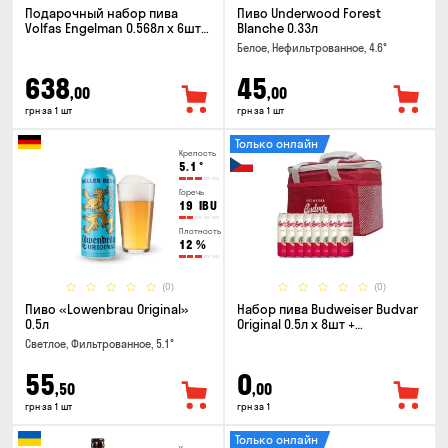
Подарочный набор пива
Пиво Underwood Forest
Volfas Engelman 0.568л x 6шт +
Blanche 0.33л
бокал 0.568л
Белое, Нефильтрованное, 4.6°
638
45
,00
,00
грн за 1 шт
грн за 1 шт
Только онлайн
Крепость
5.1
°
Горечь
19
IBU
Плотность
12
%
(0)
(0)
Пиво «Lowenbrau Original»
Набор пива Budweiser Budvar
0.5л
Original 0.5л x 8шт +
термосумка
Светлое, Фильтрованное, 5.1°
55
0
,50
,00
грн за 1 шт
грн за 1
Только онлайн