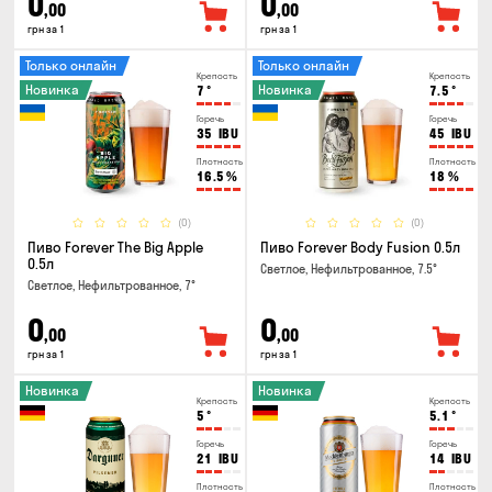
0
0
,00
,00
грн за 1
грн за 1
Только онлайн
Только онлайн
Крепость
Крепость
Новинка
Новинка
7
°
7.5
°
Горечь
Горечь
35
IBU
45
IBU
Плотность
Плотность
16.5
%
18
%
(0)
(0)
Пиво Forever The Big Apple
Пиво Forever Body Fusion 0.5л
0.5л
Светлое, Нефильтрованное, 7.5°
Светлое, Нефильтрованное, 7°
0
0
,00
,00
грн за 1
грн за 1
Новинка
Новинка
Крепость
Крепость
5
°
5.1
°
Горечь
Горечь
21
IBU
14
IBU
Плотность
Плотность