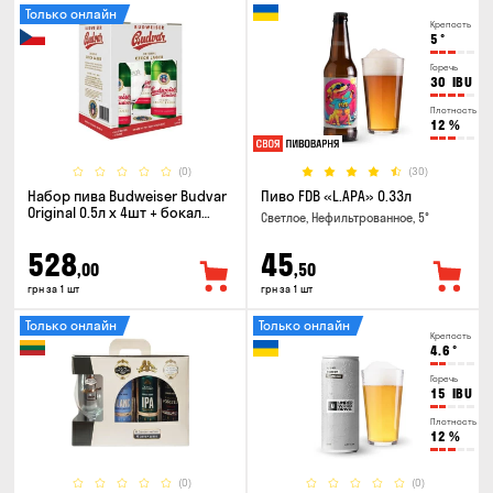
Только онлайн
Крепость
5
°
Горечь
30
IBU
Плотность
12
%
(0)
(30)
Набор пива Budweiser Budvar
Пиво FDB «L.APA» 0.33л
Original 0.5л х 4шт + бокал
Светлое, Нефильтрованное, 5°
0.33л
528
45
,00
,50
грн за 1 шт
грн за 1 шт
Только онлайн
Только онлайн
Крепость
4.6
°
Горечь
15
IBU
Плотность
12
%
(0)
(0)