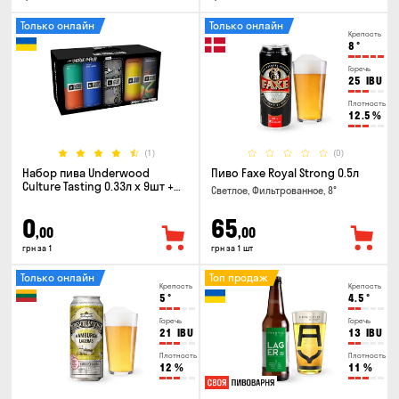
Только онлайн
Только онлайн
Крепость
8
°
Горечь
25
IBU
Плотность
12.5
%
(1)
(0)
Набор пива Underwood
Пиво Faxe Royal Strong 0.5л
Culture Tasting 0.33л x 9шт +
Светлое, Фильтрованное, 8°
бокал
0
65
,00
,00
грн за 1
грн за 1 шт
Только онлайн
Топ продаж
Крепость
Крепость
5
°
4.5
°
Горечь
Горечь
21
IBU
13
IBU
Плотность
Плотность
12
%
11
%