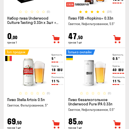
(0)
(28)
Набор пива Underwood
Пиво FDB «Hopkins» 0.33л
Culture Tasting 0.33л x 3шт +
Светлое, Нефильтрованное, 5.5°
бокал
0
47
,00
,50
грн за 1
грн за 1 шт
Топ продаж
Только онлайн
Крепость
Крепость
5
°
0.5
°
Горечь
Горечь
18
IBU
40
IBU
Плотность
Плотность
11
%
11
%
(0)
(0)
Пиво Stella Artois 0.5л
Пиво безалкогольное
Underwood Pure IPA 0.33л
Светлое, Фильтрованное, 5°
Светлое, Нефильтрованное, 0.5°
69
85
,50
,00
грн за 1 шт
грн за 1 шт