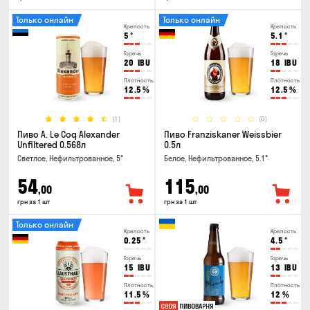
Только онлайн
Только онлайн
Крепость
Крепость
5
°
5.1
°
Горечь
Горечь
20
IBU
18
IBU
Плотность
Плотность
12.5
%
12.5
%
(1)
(0)
Пиво A. Le Coq Alexander
Пиво Franziskaner Weissbier
Unfiltered 0.568л
0.5л
Светлое, Нефильтрованное, 5°
Белое, Нефильтрованное, 5.1°
54
115
,00
,00
грн за 1 шт
грн за 1 шт
Только онлайн
Крепость
Крепость
0.25
°
4.5
°
Горечь
Горечь
15
IBU
13
IBU
Плотность
Плотность
11.5
%
12
%