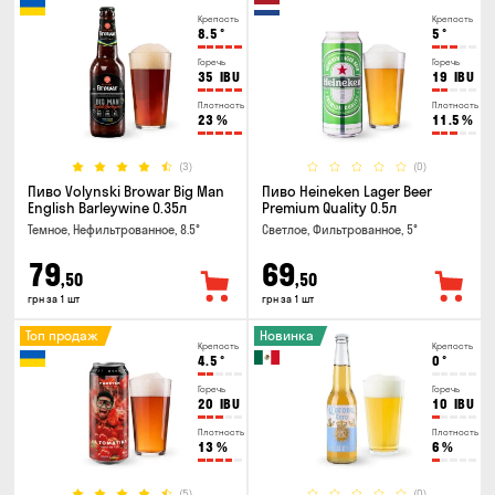
Крепость
Крепость
8.5
°
5
°
Горечь
Горечь
35
IBU
19
IBU
Плотность
Плотность
23
%
11.5
%
(3)
(0)
Пиво Volynski Browar Big Man
Пиво Heineken Lager Beer
English Barleywine 0.35л
Premium Quality 0.5л
Темное, Нефильтрованное, 8.5°
Светлое, Фильтрованное, 5°
79
69
,50
,50
грн за 1 шт
грн за 1 шт
Топ продаж
Новинка
Крепость
Крепость
4.5
°
0
°
Горечь
Горечь
20
IBU
10
IBU
Плотность
Плотность
13
%
6
%
(5)
(0)