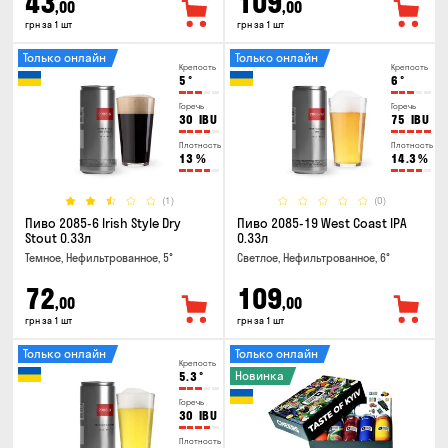
43
109
,00
,00
грн за 1 шт
грн за 1 шт
Только онлайн
Только онлайн
Крепость
Крепость
5
°
6
°
Горечь
Горечь
30
IBU
75
IBU
Плотность
Плотность
13
%
14.3
%
(1)
(0)
Пиво 2085-6 Irish Style Dry
Пиво 2085-19 West Coast IPA
Stout 0.33л
0.33л
Темное, Нефильтрованное, 5°
Светлое, Нефильтрованное, 6°
72
109
,00
,00
грн за 1 шт
грн за 1 шт
Только онлайн
Только онлайн
Крепость
Новинка
5.3
°
Горечь
30
IBU
Плотность