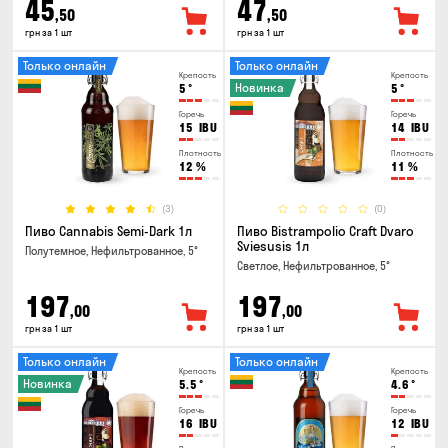
45
47
,50
,50
грн за 1 шт
грн за 1 шт
Только онлайн
Только онлайн
Крепость
Крепость
Новинка
5
°
5
°
Горечь
Горечь
15
IBU
14
IBU
Плотность
Плотность
12
%
11
%
(3)
(0)
Пиво Cannabis Semi-Dark 1л
Пиво Bistrampolio Craft Dvaro
Sviesusis 1л
Полутемное, Нефильтрованное, 5°
Светлое, Нефильтрованное, 5°
197
197
,00
,00
грн за 1 шт
грн за 1 шт
Только онлайн
Только онлайн
Крепость
Крепость
Новинка
5.5
°
4.6
°
Горечь
Горечь
16
IBU
12
IBU