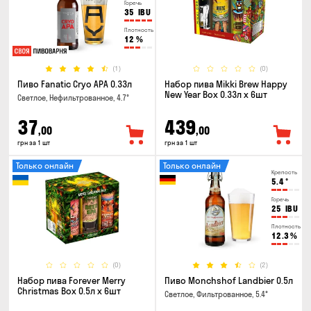
Горечь
35
IBU
Плотность
12
%
(1)
(0)
Пиво Fanatic Cryo APA 0.33л
Набор пива Mikki Brew Happy
New Year Box 0.33л x 6шт
Светлое, Нефильтрованное, 4.7°
37
439
,00
,00
грн за 1 шт
грн за 1 шт
Только онлайн
Только онлайн
Крепость
5.4
°
Горечь
25
IBU
Плотность
12.3
%
(0)
(2)
Набор пива Forever Merry
Пиво Monchshof Landbier 0.5л
Christmas Box 0.5л x 6шт
Светлое, Фильтрованное, 5.4°