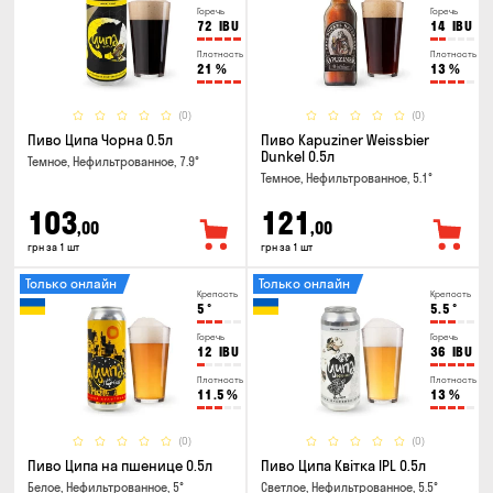
Горечь
Горечь
72
IBU
14
IBU
Плотность
Плотность
21
%
13
%
(0)
(0)
Пиво Ципа Чорна 0.5л
Пиво Kapuziner Weissbier
Dunkel 0.5л
Темное, Нефильтрованное, 7.9°
Темное, Нефильтрованное, 5.1°
103
121
,00
,00
грн за 1 шт
грн за 1 шт
Только онлайн
Только онлайн
Крепость
Крепость
5
°
5.5
°
Горечь
Горечь
12
IBU
36
IBU
Плотность
Плотность
11.5
%
13
%
(0)
(0)
Пиво Ципа на пшенице 0.5л
Пиво Ципа Квітка IPL 0.5л
Белое, Нефильтрованное, 5°
Светлое, Нефильтрованное, 5.5°