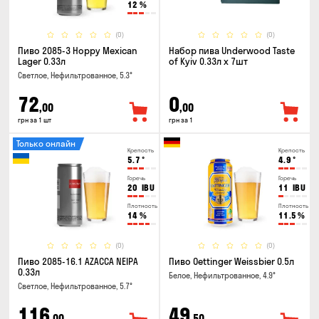
12
%
(0)
(0)
Пиво 2085-3 Hoppy Mexican
Набор пива Underwood Taste
Lager 0.33л
of Kyiv 0.33л x 7шт
Светлое, Нефильтрованное, 5.3°
72
0
,00
,00
грн за 1 шт
грн за 1
Только онлайн
Крепость
Крепость
5.7
°
4.9
°
Горечь
Горечь
20
IBU
11
IBU
Плотность
Плотность
14
%
11.5
%
(0)
(0)
Пиво 2085-16.1 AZACCA NEIPA
Пиво Oettinger Weissbier 0.5л
0.33л
Белое, Нефильтрованное, 4.9°
Светлое, Нефильтрованное, 5.7°
116
49
,00
,50