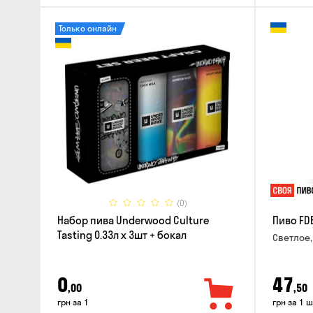
Только онлайн
(0)
Набор пива Underwood Culture
Пиво FD
Tasting 0.33л x 3шт + бокал
Светлое,
0
47
,00
,50
грн за 1
грн за 1 ш