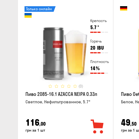
Только онлайн
Крепость
5.7
°
Горечь
20
IBU
Плотность
14
%
(0)
Пиво 2085-16.1 AZACCA NEIPA 0.33л
Пиво Oet
Светлое, Нефильтрованное, 5.7°
Белое, Н
116
49
,00
,50
грн за 1 шт
грн за 1 ш