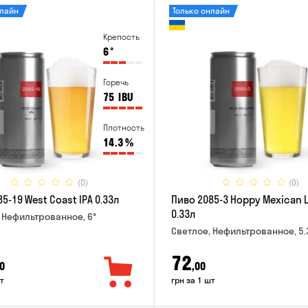
нлайн
Только онлайн
Крепость
6
°
Горечь
75
IBU
Плотность
14.3
%
(0)
(0)
5-19 West Coast IPA 0.33л
Пиво 2085-3 Hoppy Mexican 
0.33л
 Нефильтрованное, 6°
Светлое, Нефильтрованное, 5.
72
0
,00
т
грн за 1 шт