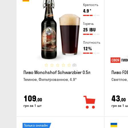
Крепость
4.9
°
Горечь
25
IBU
Плотность
12
%
(0)
Пиво Monchshof Schwarzbier 0.5л
Пиво FDB
Темное, Фильтрованное, 4.9°
Светлое,
109
43
,00
,00
грн за 1 шт
грн за 1 ш
Только онлайн