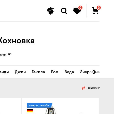
0
0
 Кохновка
рес
ренди
Джин
Текила
Ром
Вода
Энергетические 
ФИЛЬТР
Только онлайн