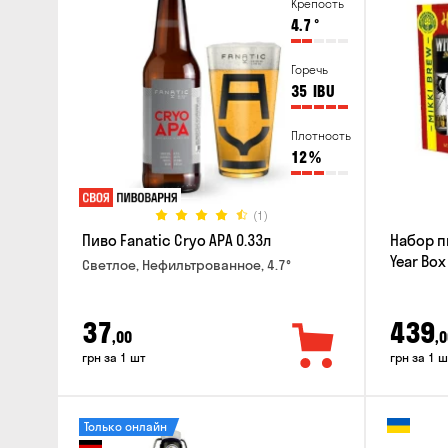
Крепость
4.7
°
Горечь
35
IBU
Плотность
12
%
(1)
Пиво Fanatic Cryo APA 0.33л
Набор п
Year Box
Светлое, Нефильтрованное, 4.7°
37
439
,00
,0
грн за 1 шт
грн за 1 ш
Только онлайн