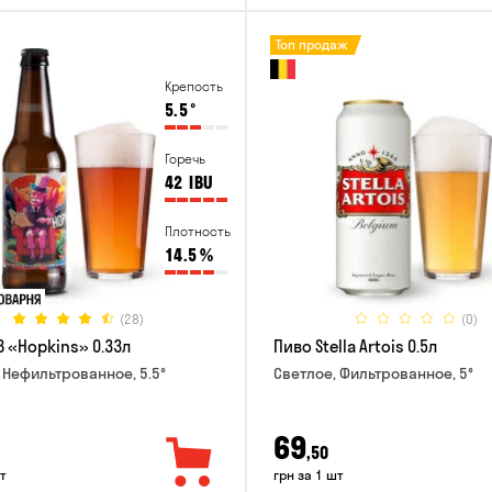
Топ продаж
Крепость
5.5
°
Горечь
42
IBU
Плотность
14.5
%
(28)
(0)
B «Hopkins» 0.33л
Пиво Stella Artois 0.5л
 Нефильтрованное, 5.5°
Светлое, Фильтрованное, 5°
69
,50
т
грн за 1 шт