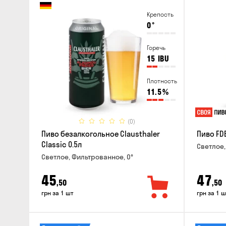
Крепость
0
°
Горечь
15
IBU
Плотность
11.5
%
(0)
Пиво безалкогольное Clausthaler
Пиво FDB
Classic 0.5л
Светлое,
Светлое, Фильтрованное, 0°
45
47
,50
,50
грн за 1 шт
грн за 1 ш