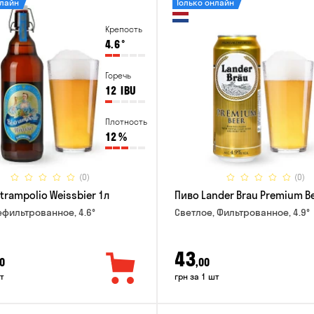
нлайн
Только онлайн
Крепость
4.6
°
Горечь
12
IBU
Плотность
12
%
(0)
(0)
trampolio Weissbier 1л
Пиво Lander Brau Premium Be
ефильтрованное, 4.6°
Светлое, Фильтрованное, 4.9°
43
0
,00
т
грн за 1 шт