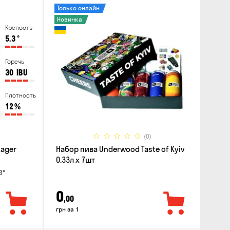
Только онлайн
Новинка
Крепость
5.3
°
Горечь
30
IBU
Плотность
12
%
(0)
Lager
Набор пива Underwood Taste of Kyiv
0.33л x 7шт
3°
0
,00
грн за 1