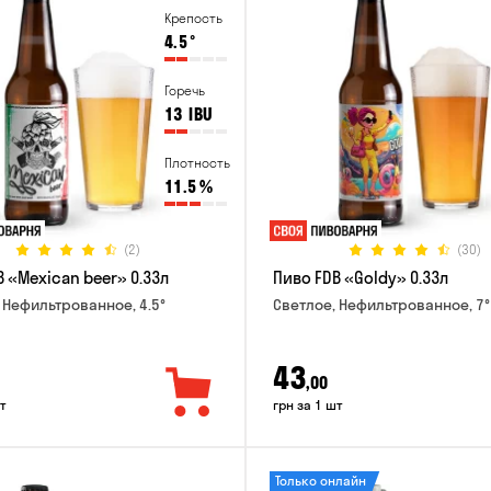
Крепость
4.5
°
Горечь
13
IBU
Плотность
11.5
%
(2)
(30)
 «Mexican beer» 0.33л
Пиво FDB «Goldy» 0.33л
 Нефильтрованное, 4.5°
Светлое, Нефильтрованное, 7°
43
,00
т
грн за 1 шт
Только онлайн