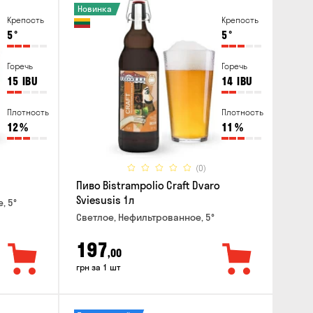
Новинка
Крепость
Крепость
5
°
5
°
Горечь
Горечь
15
IBU
14
IBU
Плотность
Плотность
12
%
11
%
(0)
Пиво Bistrampolio Craft Dvaro
Sviesusis 1л
, 5°
Светлое, Нефильтрованное, 5°
197
,00
грн за 1 шт