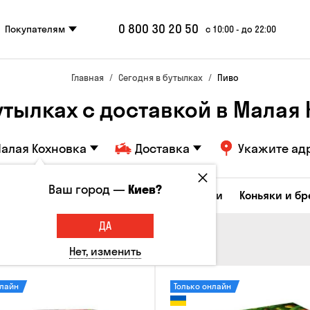
0 800 30 20 50
Покупателям
с 10:00 - до 22:00
Главная
Сегодня в бутылках
Пиво
утылках с доставкой в Малая
алая Кохновка
Доставка
Укажите ад
Ваш город —
Киев?
Коктейли
Соджу
Ликеры и настойки
Коньяки и б
ДА
Нет, изменить
нлайн
Только онлайн