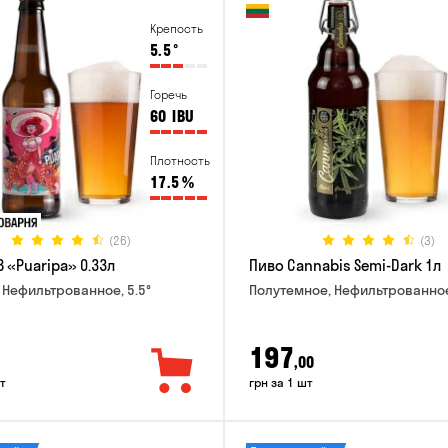
Крепость
5.5
°
Горечь
60
IBU
Плотность
17.5
%
(26)
(3)
 «Puaripa» 0.33л
Пиво Cannabis Semi-Dark 1л
 Нефильтрованное, 5.5°
Полутемное, Нефильтрованное
197
,00
т
грн за 1 шт