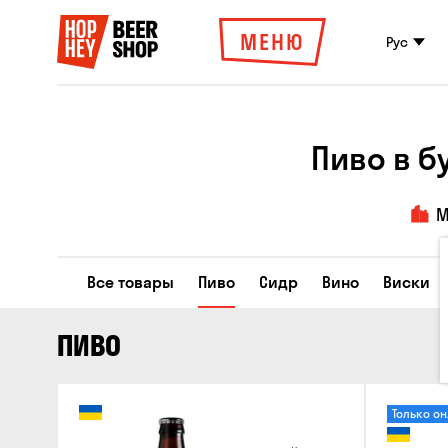
МЕНЮ
Рус
Пиво в б
М
Все товары
Пиво
Сидр
Вино
Виски
ПИВО
Только о