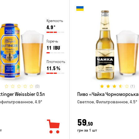
Крепость
4.9
°
Горечь
11
IBU
Плотность
11.5
%
(0)
(1)
tinger Weissbier 0.5л
Пиво «Чайка Чорноморська»
ефильтрованное, 4.9°
Светлое, Фильтрованное, 4.5°
59
,50
т
грн за 1 шт