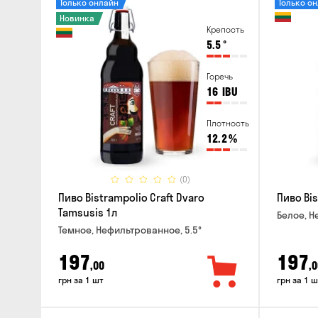
Только онлайн
Только о
Новинка
Крепость
5.5
°
Горечь
16
IBU
Плотность
12.2
%
(0)
Пиво Bistrampolio Craft Dvaro
Пиво Bis
Tamsusis 1л
Белое, Н
Темное, Нефильтрованное, 5.5°
197
197
,00
,0
грн за 1 шт
грн за 1 ш