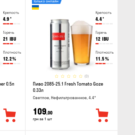
Только онлайн
Крепость
Крепость
4.9
°
4.4
°
Горечь
Горечь
21
IBU
12
IBU
Плотность
Плотность
12.2
%
11.5
%
(0)
er 0.5л
Пиво 2085-25.1 Fresh Tomato Goze
0.33л
Светлое, Нефильтрованное, 4.4°
109
,00
грн за 1 шт