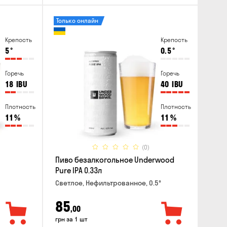
Только онлайн
Крепость
Крепость
5
°
0.5
°
Горечь
Горечь
18
IBU
40
IBU
Плотность
Плотность
11
%
11
%
(0)
Пиво безалкогольное Underwood
Pure IPA 0.33л
Светлое, Нефильтрованное, 0.5°
85
,00
грн за 1 шт