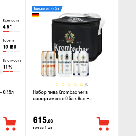
Только онлайн
Крепость
4.5
°
Горечь
10
IBU
Плотность
11
%
(0)
 0.45л
Набор пива Krombacher в
ассортименте 0.5л х 6шт +
термосумка
615
,00
грн за 1 шт