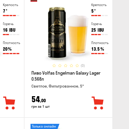
Крепость
Крепость
7
°
5
°
Горечь
Горечь
16
IBU
25
IBU
Плотность
Плотность
20
%
13.5
%
(0)
Пиво Volfas Engelman Galaxy Lager
0.568л
Светлое, Фильтрованное, 5°
54
,00
грн за 1 шт
Только онлайн