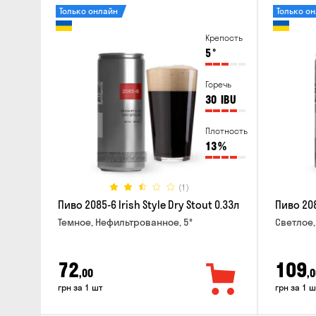
Только онлайн
Только о
Крепость
5
°
Горечь
30
IBU
Плотность
13
%
(1)
Пиво 2085-6 Irish Style Dry Stout 0.33л
Пиво 208
Темное, Нефильтрованное, 5°
Светлое,
72
109
,00
,0
грн за 1 шт
грн за 1 ш