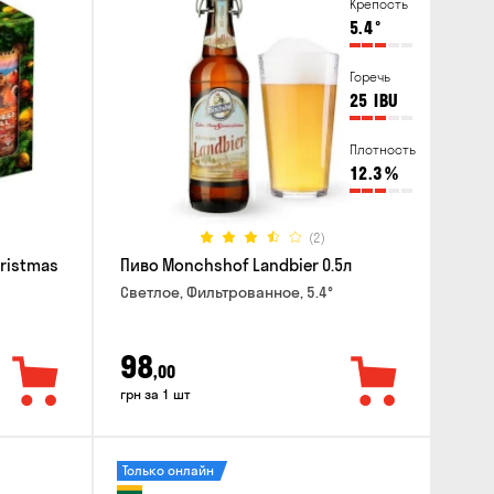
Крепость
5.4
°
Горечь
25
IBU
Плотность
12.3
%
(2)
hristmas
Пиво Monchshof Landbier 0.5л
Светлое, Фильтрованное, 5.4°
98
,00
грн за 1 шт
Только онлайн