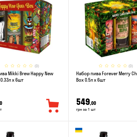
(0)
(0)
ива Mikki Brew Happy New
Набор пива Forever Merry C
 0.33л x 6шт
Box 0.5л x 6шт
549
0
,00
т
грн за 1 шт