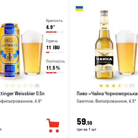
Крепость
4.9
°
Горечь
11
IBU
Плотность
11.5
%
(0)
(1)
tinger Weissbier 0.5л
Пиво «Чайка Чорноморська»
ефильтрованное, 4.9°
Светлое, Фильтрованное, 4.5°
59
,50
т
грн за 1 шт