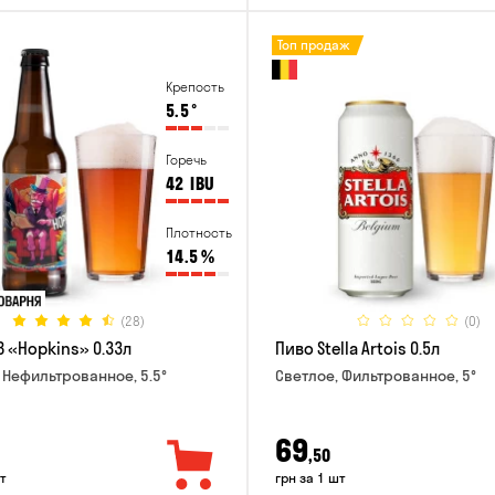
Топ продаж
Крепость
5.5
°
Горечь
42
IBU
Плотность
14.5
%
(28)
(0)
B «Hopkins» 0.33л
Пиво Stella Artois 0.5л
 Нефильтрованное, 5.5°
Светлое, Фильтрованное, 5°
69
,50
т
грн за 1 шт