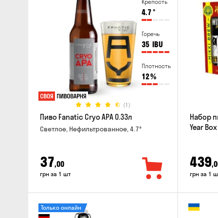
Крепость
4.7
°
Горечь
35
IBU
Плотность
12
%
(1)
Пиво Fanatic Cryo APA 0.33л
Набор п
Year Box
Светлое, Нефильтрованное, 4.7°
37
439
,00
,0
грн за 1 шт
грн за 1 ш
Только онлайн