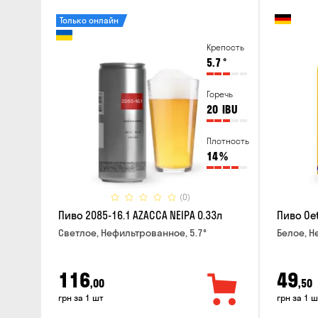
Только онлайн
Крепость
5.7
°
Горечь
20
IBU
Плотность
14
%
(0)
Пиво 2085-16.1 AZACCA NEIPA 0.33л
Пиво Oet
Светлое, Нефильтрованное, 5.7°
Белое, Н
116
49
,00
,50
грн за 1 шт
грн за 1 ш