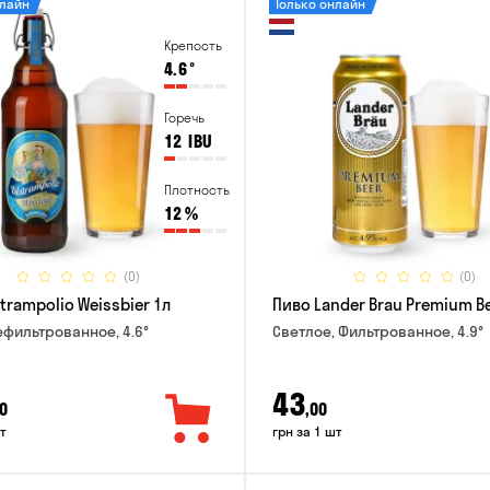
нлайн
Только онлайн
Крепость
4.6
°
Горечь
12
IBU
Плотность
12
%
(0)
(0)
trampolio Weissbier 1л
Пиво Lander Brau Premium Be
ефильтрованное, 4.6°
Светлое, Фильтрованное, 4.9°
43
0
,00
т
грн за 1 шт