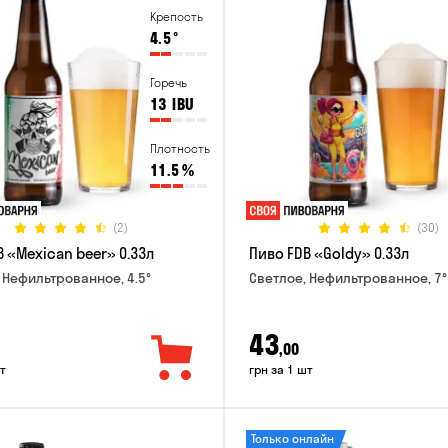
Крепость
4.5
°
Горечь
13
IBU
Плотность
11.5
%
(2)
(30)
 «Mexican beer» 0.33л
Пиво FDB «Goldy» 0.33л
 Нефильтрованное, 4.5°
Светлое, Нефильтрованное, 7°
43
,00
т
грн за 1 шт
Только онлайн