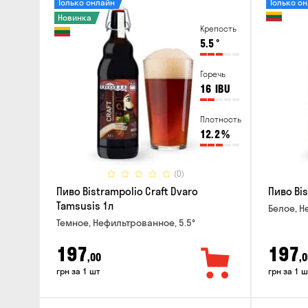
Только онлайн
Только о
Новинка
Крепость
5.5
°
Горечь
16
IBU
Плотность
12.2
%
(0)
Пиво Bistrampolio Craft Dvaro
Пиво Bis
Tamsusis 1л
Белое, Н
Темное, Нефильтрованное, 5.5°
197
197
,00
,0
грн за 1 шт
грн за 1 ш