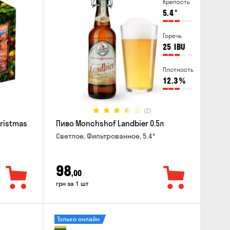
Крепость
5.4
°
Горечь
25
IBU
Плотность
12.3
%
(2)
hristmas
Пиво Monchshof Landbier 0.5л
Светлое, Фильтрованное, 5.4°
98
,00
грн за 1 шт
Только онлайн