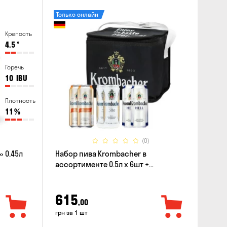
Только онлайн
Крепость
4.5
°
Горечь
10
IBU
Плотность
11
%
(0)
 0.45л
Набор пива Krombacher в
ассортименте 0.5л х 6шт +
термосумка
615
,00
грн за 1 шт