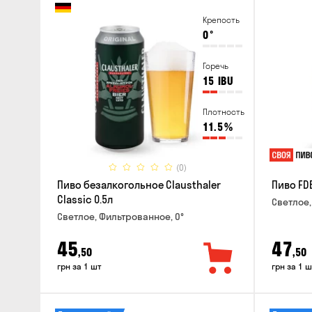
Крепость
0
°
Горечь
15
IBU
Плотность
11.5
%
(0)
Пиво безалкогольное Clausthaler
Пиво FDB
Classic 0.5л
Светлое,
Светлое, Фильтрованное, 0°
45
47
,50
,50
грн за 1 шт
грн за 1 ш