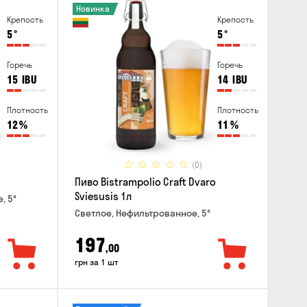
Новинка
Крепость
Крепость
5
°
5
°
Горечь
Горечь
15
IBU
14
IBU
Плотность
Плотность
12
%
11
%
(0)
Пиво Bistrampolio Craft Dvaro
Sviesusis 1л
, 5°
Светлое, Нефильтрованное, 5°
197
,00
грн за 1 шт