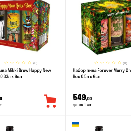
(0)
(0)
ива Mikki Brew Happy New
Набор пива Forever Merry C
 0.33л x 6шт
Box 0.5л x 6шт
549
0
,00
т
грн за 1 шт