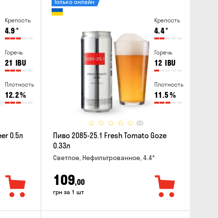
Только онлайн
Крепость
Крепость
4.9
°
4.4
°
Горечь
Горечь
21
IBU
12
IBU
Плотность
Плотность
12.2
%
11.5
%
(0)
er 0.5л
Пиво 2085-25.1 Fresh Tomato Goze
0.33л
Светлое, Нефильтрованное, 4.4°
109
,00
грн за 1 шт