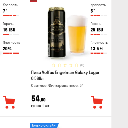
Крепость
Крепость
7
°
5
°
Горечь
Горечь
16
IBU
25
IBU
Плотность
Плотность
20
%
13.5
%
(0)
Пиво Volfas Engelman Galaxy Lager
0.568л
Светлое, Фильтрованное, 5°
54
,00
грн за 1 шт
Только онлайн