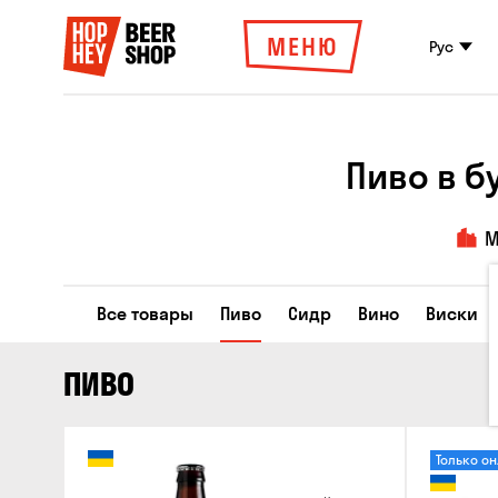
МЕНЮ
Рус
Пиво в б
М
Все товары
Пиво
Сидр
Вино
Виски
ПИВО
Только о