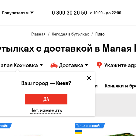
0 800 30 20 50
Покупателям
с 10:00 - до 22:00
Главная
Сегодня в бутылках
Пиво
утылках с доставкой в Малая
алая Кохновка
Доставка
Укажите ад
Ваш город —
Киев?
Коктейли
Соджу
Ликеры и настойки
Коньяки и б
ДА
Нет, изменить
нлайн
Только онлайн