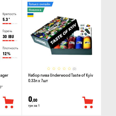
Только онлайн
Новинка
Крепость
5.3
°
Горечь
30
IBU
Плотность
12
%
(0)
Lager
Набор пива Underwood Taste of Kyiv
0.33л x 7шт
3°
0
,00
грн за 1