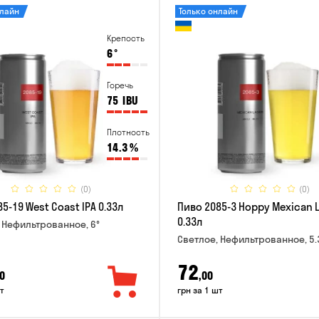
нлайн
Только онлайн
Крепость
6
°
Горечь
75
IBU
Плотность
14.3
%
(0)
(0)
5-19 West Coast IPA 0.33л
Пиво 2085-3 Hoppy Mexican 
0.33л
 Нефильтрованное, 6°
Светлое, Нефильтрованное, 5.
72
0
,00
т
грн за 1 шт