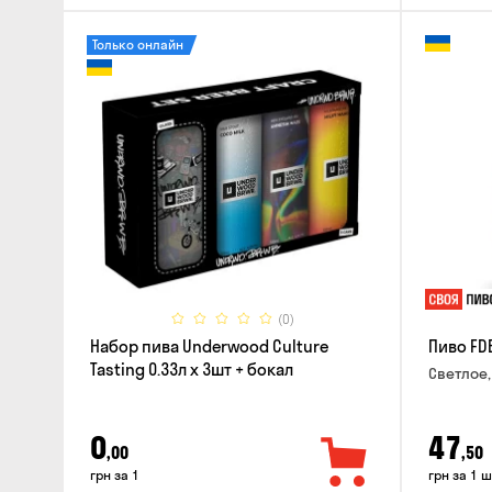
Только онлайн
(0)
Набор пива Underwood Culture
Пиво FD
Tasting 0.33л x 3шт + бокал
Светлое,
0
47
,00
,50
грн за 1
грн за 1 ш