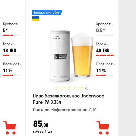
Только онлайн
Крепость
Крепость
5
°
0.5
°
Горечь
Горечь
18
IBU
40
IBU
Плотность
Плотность
11
%
11
%
(0)
Пиво безалкогольное Underwood
Pure IPA 0.33л
Светлое, Нефильтрованное, 0.5°
85
,00
грн за 1 шт