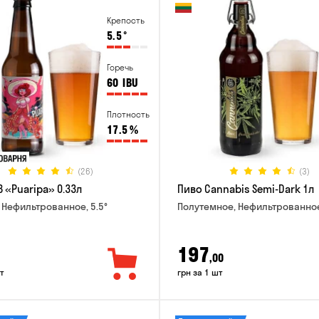
Крепость
5.5
°
Горечь
60
IBU
Плотность
17.5
%
(26)
(3)
 «Puaripa» 0.33л
Пиво Cannabis Semi-Dark 1л
 Нефильтрованное, 5.5°
Полутемное, Нефильтрованное
197
,00
т
грн за 1 шт