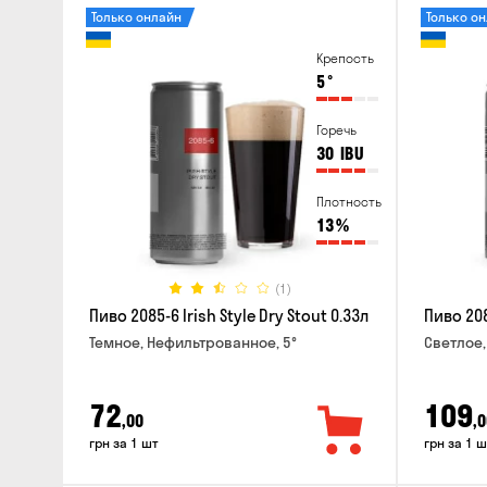
Только онлайн
Только о
Крепость
5
°
Горечь
30
IBU
Плотность
13
%
(1)
Пиво 2085-6 Irish Style Dry Stout 0.33л
Пиво 208
Темное, Нефильтрованное, 5°
Светлое,
72
109
,00
,0
грн за 1 шт
грн за 1 ш