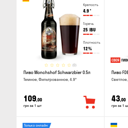
Крепость
4.9
°
Горечь
25
IBU
Плотность
12
%
(0)
Пиво Monchshof Schwarzbier 0.5л
Пиво FDB
Темное, Фильтрованное, 4.9°
Светлое,
109
43
,00
,00
грн за 1 шт
грн за 1 ш
Только онлайн