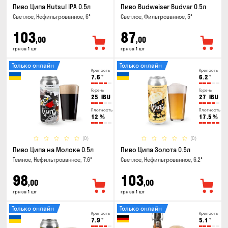
Пиво Ципа Hutsul IPA 0.5л
Пиво Budweiser Budvar 0.5л
Светлое, Нефильтрованное, 6°
Светлое, Фильтрованное, 5°
103
87
,00
,00
грн за 1 шт
грн за 1 шт
Только онлайн
Только онлайн
Крепость
Крепость
7.6
°
6.2
°
Горечь
Горечь
25
IBU
27
IBU
Плотность
Плотность
12
%
17.5
%
(0)
(0)
Пиво Ципа на Молоке 0.5л
Пиво Ципа Золота 0.5л
Темное, Нефильтрованное, 7.6°
Светлое, Нефильтрованное, 6.2°
98
103
,00
,00
грн за 1 шт
грн за 1 шт
Только онлайн
Только онлайн
Крепость
Крепость
7.9
°
5.1
°