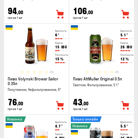
94
106
,00
,00
грн за 1 шт
грн за 1 шт
Крепость
Крепость
6
°
5.1
°
Горечь
Горечь
15
IBU
26
IBU
Плотность
Плотность
15
%
12
%
(0)
(0)
Пиво Volynski Browar Sailor
Пиво AltMuller Original 0.5л
0.35л
Светлое, Фильтрованное, 5.1°
Полутемное, Нефильтрованное, 6°
76
43
,00
,00
грн за 1 шт
грн за 1 шт
Новинка
Только онлайн
Крепость
Крепость
Новинка
4.7
°
5.5
°
Горечь
Горечь