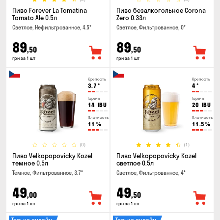
Пиво Forever La Tomatina
Пиво безалкогольное Corona
Tomato Ale 0.5л
Zero 0.33л
Светлое, Нефильтрованное, 4.5°
Светлое, Фильтрованное, 0°
89
89
,50
,50
грн за 1 шт
грн за 1 шт
Крепость
Крепость
3.7
°
4
°
Горечь
Горечь
14
IBU
20
IBU
Плотность
Плотность
11
%
11.5
%
(0)
(1)
Пиво Velkopopovicky Kozel
Пиво Velkopopovicky Kozel
темное 0.5л
светлое 0.5л
Темное, Фильтрованное, 3.7°
Светлое, Фильтрованное, 4°
49
49
,00
,50
грн за 1 шт
грн за 1 шт
Только онлайн
Только онлайн