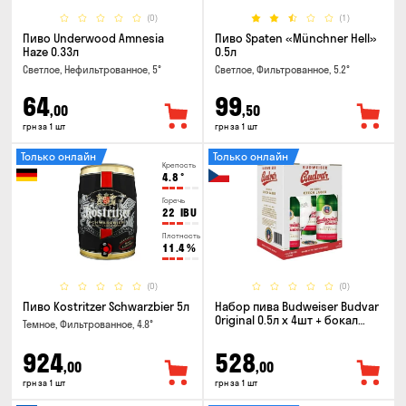
(0)
(1)
Пиво Underwood Amnesia
Пиво Spaten «Münchner Hell»
Haze 0.33л
0.5л
Светлое, Нефильтрованное, 5°
Светлое, Фильтрованное, 5.2°
64
99
,00
,50
грн за 1 шт
грн за 1 шт
Только онлайн
Только онлайн
Крепость
4.8
°
Горечь
22
IBU
Плотность
11.4
%
(0)
(0)
Пиво Kostritzer Schwarzbier 5л
Набор пива Budweiser Budvar
Original 0.5л х 4шт + бокал
Темное, Фильтрованное, 4.8°
0.33л
924
528
,00
,00
грн за 1 шт
грн за 1 шт