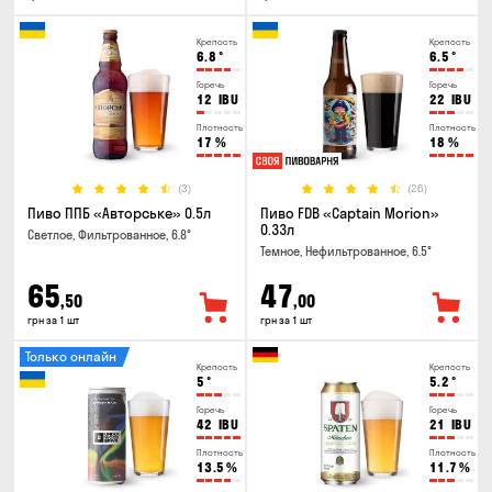
Крепость
Крепость
6.8
°
6.5
°
Горечь
Горечь
12
IBU
22
IBU
Плотность
Плотность
17
%
18
%
(3)
(26)
Пиво ППБ «Авторське» 0.5л
Пиво FDB «Captain Morion»
0.33л
Светлое, Фильтрованное, 6.8°
Темное, Нефильтрованное, 6.5°
65
47
,50
,00
грн за 1 шт
грн за 1 шт
Только онлайн
Крепость
Крепость
5
°
5.2
°
Горечь
Горечь
42
IBU
21
IBU
Плотность
Плотность
13.5
%
11.7
%