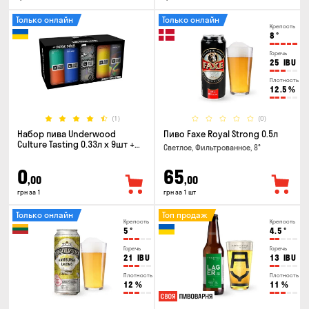
Только онлайн
Только онлайн
Крепость
8
°
Горечь
25
IBU
Плотность
12.5
%
(1)
(0)
Набор пива Underwood
Пиво Faxe Royal Strong 0.5л
Culture Tasting 0.33л x 9шт +
Светлое, Фильтрованное, 8°
бокал
0
65
,00
,00
грн за 1
грн за 1 шт
Только онлайн
Топ продаж
Крепость
Крепость
5
°
4.5
°
Горечь
Горечь
21
IBU
13
IBU
Плотность
Плотность
12
%
11
%