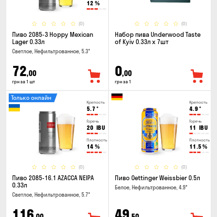
12
%
(0)
(0)
Пиво 2085-3 Hoppy Mexican
Набор пива Underwood Taste
Lager 0.33л
of Kyiv 0.33л x 7шт
Светлое, Нефильтрованное, 5.3°
72
0
,00
,00
грн за 1 шт
грн за 1
Только онлайн
Крепость
Крепость
5.7
°
4.9
°
Горечь
Горечь
20
IBU
11
IBU
Плотность
Плотность
14
%
11.5
%
(0)
(0)
Пиво 2085-16.1 AZACCA NEIPA
Пиво Oettinger Weissbier 0.5л
0.33л
Белое, Нефильтрованное, 4.9°
Светлое, Нефильтрованное, 5.7°
116
49
,00
,50