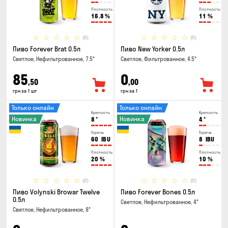
Плотность
Плотность
16.8
%
11
%
(0)
(0)
Пиво Forever Brat 0.5л
Пиво New Yorker 0.5л
Светлое, Нефильтрованное, 7.5°
Светлое, Фильтрованное, 4.5°
85
0
,50
,00
грн за 1 шт
грн за 1
Только онлайн
Только онлайн
Крепость
Крепость
Новинка
Новинка
8
°
4
°
Горечь
Горечь
60
IBU
8
IBU
Плотность
Плотность
20
%
10
%
(0)
(0)
Пиво Volynski Browar Twelve
Пиво Forever Bones 0.5л
0.5л
Светлое, Нефильтрованное, 4°
Светлое, Нефильтрованное, 8°