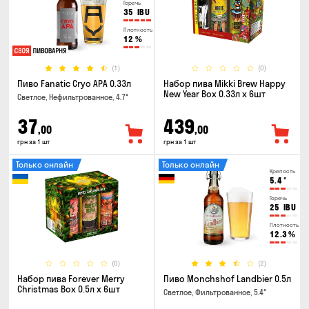
Горечь
35
IBU
Плотность
12
%
(1)
(0)
Пиво Fanatic Cryo APA 0.33л
Набор пива Mikki Brew Happy
New Year Box 0.33л x 6шт
Светлое, Нефильтрованное, 4.7°
37
439
,00
,00
грн за 1 шт
грн за 1 шт
Только онлайн
Только онлайн
Крепость
5.4
°
Горечь
25
IBU
Плотность
12.3
%
(0)
(2)
Набор пива Forever Merry
Пиво Monchshof Landbier 0.5л
Christmas Box 0.5л x 6шт
Светлое, Фильтрованное, 5.4°