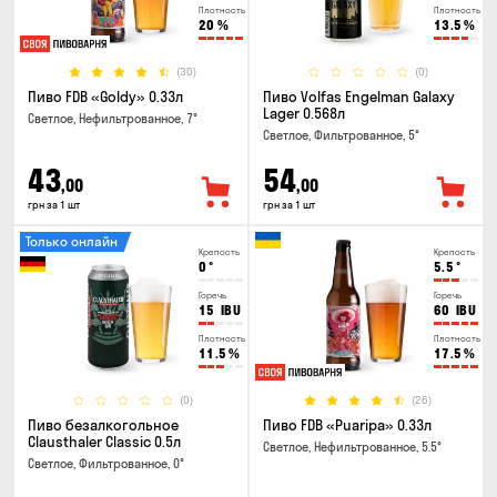
Плотность
Плотность
20
%
13.5
%
(30)
(0)
Пиво FDB «Goldy» 0.33л
Пиво Volfas Engelman Galaxy
Lager 0.568л
Светлое, Нефильтрованное, 7°
Светлое, Фильтрованное, 5°
43
54
,00
,00
грн за 1 шт
грн за 1 шт
Только онлайн
Крепость
Крепость
0
°
5.5
°
Горечь
Горечь
15
IBU
60
IBU
Плотность
Плотность
11.5
%
17.5
%
(0)
(26)
Пиво безалкогольное
Пиво FDB «Puaripa» 0.33л
Clausthaler Classic 0.5л
Светлое, Нефильтрованное, 5.5°
Светлое, Фильтрованное, 0°