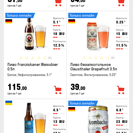
,00
,00
грн за 1 шт
грн за 1 шт
Только онлайн
Только онлайн
Крепость
Крепость
5.1
°
0.25
°
Горечь
Горечь
18
IBU
15
IBU
Плотность
Плотность
12.5
%
11.5
%
(0)
(0)
Пиво Franziskaner Weissbier
Пиво безалкогольное
0.5л
Clausthaler Grapefruit 0.5л
Белое, Нефильтрованное, 5.1°
Светлое, Фильтрованное, 0.25°
115
39
,00
,00
грн за 1 шт
грн за 1 шт
Только онлайн
Крепость
Крепость
4.5
°
4.8
°
Горечь
Горечь
13
IBU
23
IBU
Плотность
Плотность