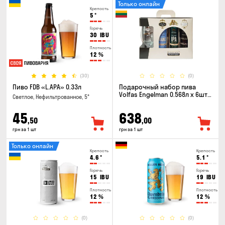
Только онлайн
Крепость
5
°
Горечь
30
IBU
Плотность
12
%
(30)
(0)
Пиво FDB «L.APA» 0.33л
Подарочный набор пива
Volfas Engelman 0.568л x 6шт +
Светлое, Нефильтрованное, 5°
бокал 0.568л
45
638
,50
,00
грн за 1 шт
грн за 1 шт
Только онлайн
Крепость
Крепость
4.6
°
5.1
°
Горечь
Горечь
15
IBU
19
IBU
Плотность
Плотность
12
%
12
%
(0)
(0)