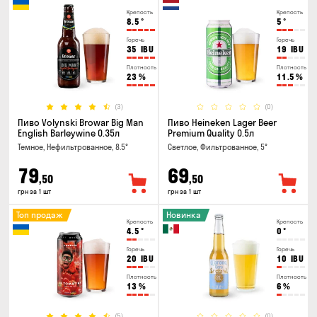
Крепость
Крепость
8.5
°
5
°
Горечь
Горечь
35
IBU
19
IBU
Плотность
Плотность
23
%
11.5
%
(3)
(0)
Пиво Volynski Browar Big Man
Пиво Heineken Lager Beer
English Barleywine 0.35л
Premium Quality 0.5л
Темное, Нефильтрованное, 8.5°
Светлое, Фильтрованное, 5°
79
69
,50
,50
грн за 1 шт
грн за 1 шт
Топ продаж
Новинка
Крепость
Крепость
4.5
°
0
°
Горечь
Горечь
20
IBU
10
IBU
Плотность
Плотность
13
%
6
%
(5)
(0)