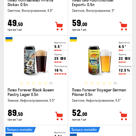
Пиво Полтавпиво «Pivna
Пиво DAB «Dortmunder
Divka» 0.5л
Export» 0.5л
Светлое, Фильтрованное, 4.9°
Светлое, Фильтрованное, 5°
49
59
,50
,00
грн за 1 шт
грн за 1 шт
Крепость
Крепость
5.5
°
4.5
°
Горечь
Горечь
25
IBU
22
IBU
Плотность
Плотность
16
%
12.5
%
(0)
(0)
Пиво Forever Black Queen
Пиво Forever Voyager German
Pastry Lager 0.5л
Pilsner 0.5л
Темное, Нефильтрованное, 5.5°
Светлое, Нефильтрованное, 4.5°
89
52
,50
,00
грн за 1 шт
грн за 1 шт
Только онлайн
Только онлайн
Крепость