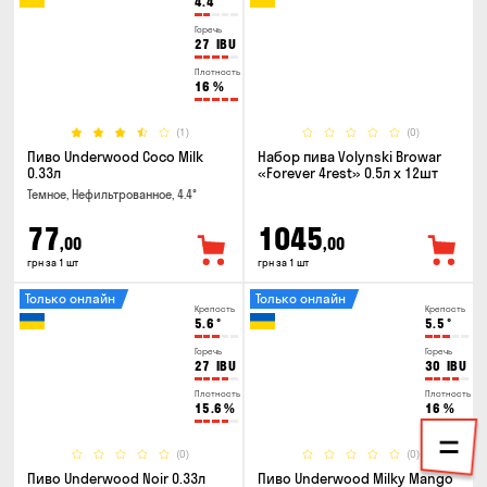
4.4
°
Горечь
27
IBU
Плотность
16
%
(1)
(0)
Пиво Underwood Coco Milk
Набор пива Volynski Browar
0.33л
«Forever 4rest» 0.5л х 12шт
Темное, Нефильтрованное, 4.4°
77
1045
,00
,00
грн за 1 шт
грн за 1 шт
Только онлайн
Только онлайн
Крепость
Крепость
5.6
°
5.5
°
Горечь
Горечь
27
IBU
30
IBU
Плотность
Плотность
15.6
%
16
%
(0)
(0)
Пиво Underwood Noir 0.33л
Пиво Underwood Milky Mango