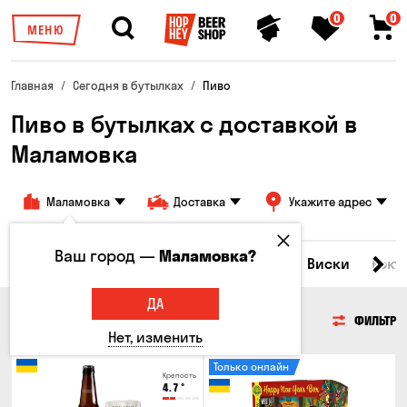
0
0
МЕНЮ
Главная
Сегодня в бутылках
Пиво
Пиво в бутылках с доставкой в
Маламовка
Маламовка
Доставка
Укажите адрес
Ваш город —
Маламовка?
Все товары
Пиво
Сидр
Вино
Виски
Кокт
ДА
ПИВО
ФИЛЬТР
Нет, изменить
Только онлайн
Крепость
4.7
°