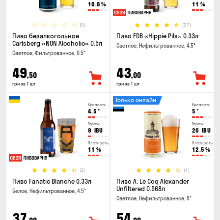
10.8
%
11
%
(0)
(27)
Пиво безалкогольное
Пиво FDB «Hippie Pils» 0.33л
Carlsberg «NON Alcoholic» 0.5л
Светлое, Нефильтрованное, 4.5°
Светлое, Фильтрованное, 0.5°
49
43
,50
,00
грн за 1 шт
грн за 1 шт
Только онлайн
Крепость
Крепость
4.5
°
5
°
Горечь
Горечь
9
IBU
20
IBU
Плотность
Плотность
11
%
12.5
%
(2)
(1)
Пиво Fanatic Blanche 0.33л
Пиво A. Le Coq Alexander
Unfiltered 0.568л
Белое, Нефильтрованное, 4.5°
Светлое, Нефильтрованное, 5°
37
54