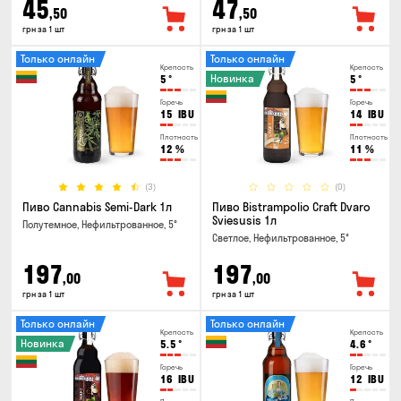
45
47
,50
,50
грн за 1 шт
грн за 1 шт
Только онлайн
Только онлайн
Крепость
Крепость
Новинка
5
°
5
°
Горечь
Горечь
15
IBU
14
IBU
Плотность
Плотность
12
%
11
%
(3)
(0)
Пиво Cannabis Semi-Dark 1л
Пиво Bistrampolio Craft Dvaro
Sviesusis 1л
Полутемное, Нефильтрованное, 5°
Светлое, Нефильтрованное, 5°
197
197
,00
,00
грн за 1 шт
грн за 1 шт
Только онлайн
Только онлайн
Крепость
Крепость
Новинка
5.5
°
4.6
°
Горечь
Горечь
16
IBU
12
IBU