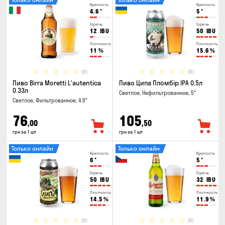
Крепость
Крепость
4.6
°
5
°
Горечь
Горечь
12
IBU
50
IBU
Плотность
Плотность
11
%
15.6
%
(0)
(0)
Пиво Birra Moretti L'autentica
Пиво Ципа Пломбір IPA 0.5л
0.33л
Светлое, Нефильтрованное, 5°
Светлое, Фильтрованное, 4.6°
76
105
,00
,50
грн за 1 шт
грн за 1 шт
Только онлайн
Только онлайн
Крепость
Крепость
6
°
5
°
Горечь
Горечь
50
IBU
32
IBU
Плотность
Плотность
14.5
%
11.9
%
(0)
(0)