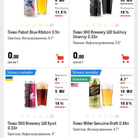
8
IBU
35
IBU
Плотность
Плотность
11.5
%
14
%
(0)
(0)
Пиво Pabst Blue Ribbon 0.5л
Пиво SHO Brewery ШО Sukhoy
Cherniy 0.33л
Светлое, Фильтрованное, 4.7°
Темное, Нефильтрованное, 5.5°
0
0
,00
,00
грн за 1
грн за 1
Только онлайн
Только онлайн
Крепость
Крепость
Новинка
4
°
4.7
°
Горечь
Горечь
5
IBU
10
IBU
Плотность
Плотность
14
%
10.5
%
(0)
(0)
Пиво SHO Brewery ШО Kysil
Пиво Miller Genuine Draft 0.48л
0.33л
Светлое, Фильтрованное, 4.7°
Светлое, Нефильтрованное, 4°