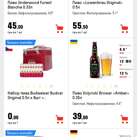
Пиво Underwood Forest
Пиво «Lowenbrau Original»
Blanche 0.33л
0.5л
Белое, Нефильтрованное, 4.6°
Светлое, Фильтрованное, 5.1°
45
55
,00
,50
грн за 1 шт
грн за 1 шт
Только онлайн
Крепость
4.4
°
Горечь
12
IBU
Плотность
12
%
(0)
(0)
Набор пива Budweiser Budvar
Пиво Volynski Browar «Amber»
Original 0.5л x 8шт +
0.35л
термосумка
Светлое, Нефильтрованное, 4.4°
0
39
,00
,00
грн за 1
грн за 1 шт
Только онлайн
Крепость