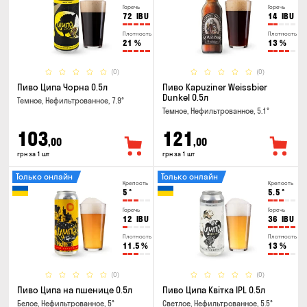
Горечь
Горечь
72
IBU
14
IBU
Плотность
Плотность
21
%
13
%
(0)
(0)
Пиво Ципа Чорна 0.5л
Пиво Kapuziner Weissbier
Dunkel 0.5л
Темное, Нефильтрованное, 7.9°
Темное, Нефильтрованное, 5.1°
103
121
,00
,00
грн за 1 шт
грн за 1 шт
Только онлайн
Только онлайн
Крепость
Крепость
5
°
5.5
°
Горечь
Горечь
12
IBU
36
IBU
Плотность
Плотность
11.5
%
13
%
(0)
(0)
Пиво Ципа на пшенице 0.5л
Пиво Ципа Квітка IPL 0.5л
Белое, Нефильтрованное, 5°
Светлое, Нефильтрованное, 5.5°