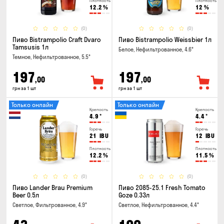
Плотность
Плотность
12.2
%
12
%
(0)
(0)
Пиво Bistrampolio Craft Dvaro
Пиво Bistrampolio Weissbier 1л
Tamsusis 1л
Белое, Нефильтрованное, 4.6°
Темное, Нефильтрованное, 5.5°
197
197
,00
,00
грн за 1 шт
грн за 1 шт
Только онлайн
Только онлайн
Крепость
Крепость
4.9
°
4.4
°
Горечь
Горечь
21
IBU
12
IBU
Плотность
Плотность
12.2
%
11.5
%
(0)
(0)
Пиво Lander Brau Premium
Пиво 2085-25.1 Fresh Tomato
Beer 0.5л
Goze 0.33л
Светлое, Фильтрованное, 4.9°
Светлое, Нефильтрованное, 4.4°