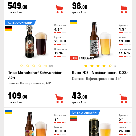
549
98
,00
,00
грн за 1 шт
грн за 1 шт
Только онлайн
Крепость
Крепость
4.9
°
4.5
°
Горечь
Горечь
25
IBU
13
IBU
Плотность
Плотность
12
%
11.5
%
(0)
(2)
Пиво Monchshof Schwarzbier
Пиво FDB «Mexican beer» 0.33л
0.5л
Светлое, Нефильтрованное, 4.5°
Темное, Фильтрованное, 4.9°
109
43
,00
,00
грн за 1 шт
грн за 1 шт
Только онлайн
Крепость
Крепость
7
°
5
°
Горечь
Горечь
16
IBU
25
IBU