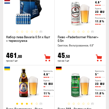
4.8
°
Горечь
23
IBU
Плотность
11.8
%
(0)
(0)
Набор пива Bavaria 0.5л х 6шт
Пиво «Paderborner Pilsner»
+ термосумка
0.5л
Светлое, Фильтрованное, 4.8°
461
45
,00
,50
грн за 1 шт
грн за 1 шт
Крепость
Крепость
4.9
°
5
°
Горечь
Горечь
10
IBU
23
IBU
Плотность
Плотность
11
%
11.8
%
(3)
(0)