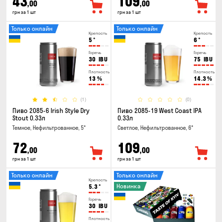
43
109
,00
,00
грн за 1 шт
грн за 1 шт
Только онлайн
Только онлайн
Крепость
Крепость
5
°
6
°
Горечь
Горечь
30
IBU
75
IBU
Плотность
Плотность
13
%
14.3
%
(1)
(0)
Пиво 2085-6 Irish Style Dry
Пиво 2085-19 West Coast IPA
Stout 0.33л
0.33л
Темное, Нефильтрованное, 5°
Светлое, Нефильтрованное, 6°
72
109
,00
,00
грн за 1 шт
грн за 1 шт
Только онлайн
Только онлайн
Крепость
Новинка
5.3
°
Горечь
30
IBU
Плотность