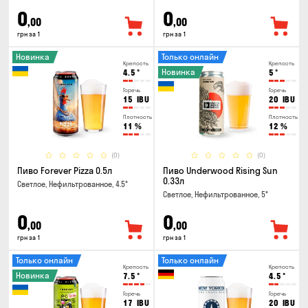
0
0
,00
,00
грн за 1
грн за 1
Новинка
Только онлайн
Крепость
Крепость
Новинка
4.5
°
5
°
Горечь
Горечь
15
IBU
20
IBU
Плотность
Плотность
11
%
12
%
(0)
(0)
Пиво Forever Pizza 0.5л
Пиво Underwood Rising Sun
0.33л
Светлое, Нефильтрованное, 4.5°
Светлое, Нефильтрованное, 5°
0
0
,00
,00
грн за 1
грн за 1
Только онлайн
Только онлайн
Крепость
Крепость
Новинка
7.5
°
4.5
°
Горечь
Горечь
17
IBU
20
IBU