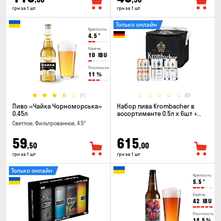
грн за 1 шт
грн за 1 шт
Только онлайн
Крепость
4.5
°
Горечь
10
IBU
Плотность
11
%
(1)
(0)
Пиво «Чайка Чорноморська»
Набор пива Krombacher в
0.45л
ассортименте 0.5л х 6шт +
термосумка
Светлое, Фильтрованное, 4.5°
59
615
,50
,00
грн за 1 шт
грн за 1 шт
Только онлайн
Крепость
5.5
°
Горечь
42
IBU
Плотность
14.5
%