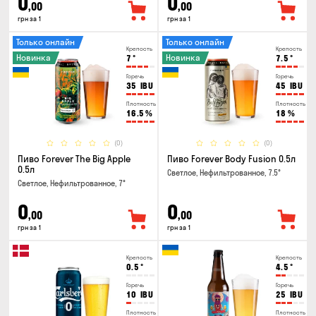
0
0
,00
,00
грн за 1
грн за 1
Только онлайн
Только онлайн
Крепость
Крепость
Новинка
Новинка
7
°
7.5
°
Горечь
Горечь
35
IBU
45
IBU
Плотность
Плотность
16.5
%
18
%
(0)
(0)
Пиво Forever The Big Apple
Пиво Forever Body Fusion 0.5л
0.5л
Светлое, Нефильтрованное, 7.5°
Светлое, Нефильтрованное, 7°
0
0
,00
,00
грн за 1
грн за 1
Крепость
Крепость
0.5
°
4.5
°
Горечь
Горечь
10
IBU
25
IBU
Плотность
Плотность