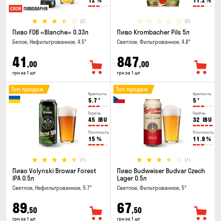
12
%
11.2
%
(2)
(0)
Пиво FDB «Blanche» 0.33л
Пиво Krombacher Pils 5л
Белое, Нефильтрованное, 4.5°
Светлое, Фильтрованное, 4.8°
41
847
,00
,00
грн за 1 шт
грн за 1 шт
Топ продаж
Топ продаж
Крепость
Крепость
5.7
°
5
°
Горечь
Горечь
45
IBU
32
IBU
Плотность
Плотность
15
%
11.9
%
(1)
(1)
Пиво Volynski Browar Forest
Пиво Budweiser Budvar Czech
IPA 0.5л
Lager 0.5л
Светлое, Нефильтрованное, 5.7°
Светлое, Фильтрованное, 5°
89
67
,50
,50
грн за 1 шт
грн за 1 шт