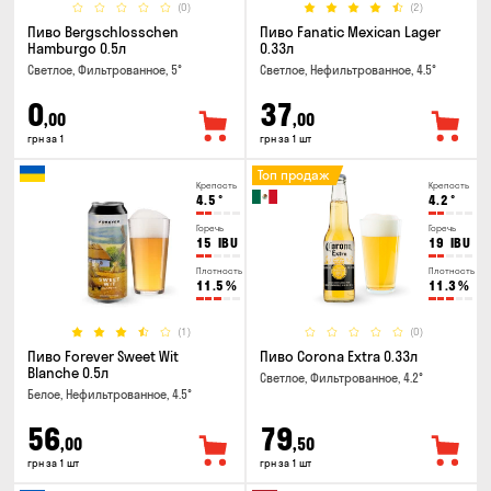
(0)
(2)
Пиво Bergschlosschen
Пиво Fanatic Mexican Lager
Hamburgo 0.5л
0.33л
Светлое, Фильтрованное, 5°
Светлое, Нефильтрованное, 4.5°
0
37
,00
,00
грн за 1
грн за 1 шт
Топ продаж
Крепость
Крепость
4.5
°
4.2
°
Горечь
Горечь
15
IBU
19
IBU
Плотность
Плотность
11.5
%
11.3
%
(1)
(0)
Пиво Forever Sweet Wit
Пиво Corona Extra 0.33л
Blanche 0.5л
Светлое, Фильтрованное, 4.2°
Белое, Нефильтрованное, 4.5°
56
79
,00
,50
грн за 1 шт
грн за 1 шт