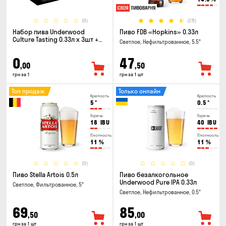
(0)
(28)
Набор пива Underwood
Пиво FDB «Hopkins» 0.33л
Culture Tasting 0.33л x 3шт +
Светлое, Нефильтрованное, 5.5°
бокал
0
47
,00
,50
грн за 1
грн за 1 шт
Топ продаж
Только онлайн
Крепость
Крепость
5
°
0.5
°
Горечь
Горечь
18
IBU
40
IBU
Плотность
Плотность
11
%
11
%
(0)
(0)
Пиво Stella Artois 0.5л
Пиво безалкогольное
Underwood Pure IPA 0.33л
Светлое, Фильтрованное, 5°
Светлое, Нефильтрованное, 0.5°
69
85
,50
,00
грн за 1 шт
грн за 1 шт