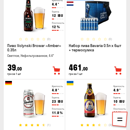
Крепость
4.4
°
Горечь
12
IBU
Плотность
12
%
(0)
(0)
Пиво Volynski Browar «Amber»
Набор пива Bavaria 0.5л х 6шт
0.35л
+ термосумка
Светлое, Нефильтрованное, 4.4°
39
461
,00
,00
грн за 1 шт
грн за 1 шт
Крепость
Крепость
4.8
°
4.9
°
Горечь
Горечь
23
IBU
10
IBU
Плотность
Плотность
11.8
%
11
%
(1)
(3)