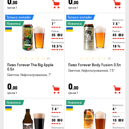
0
0
,00
,00
грн за 1
грн за 1
Только онлайн
Только онлайн
Крепость
Крепость
Новинка
Новинка
7
°
7.5
°
Горечь
Горечь
35
IBU
45
IBU
Плотность
Плотность
16.5
%
18
%
(0)
(0)
Пиво Forever The Big Apple
Пиво Forever Body Fusion 0.5л
0.5л
Светлое, Нефильтрованное, 7.5°
Светлое, Нефильтрованное, 7°
0
0
,00
,00
грн за 1
грн за 1
Новинка
Новинка
Крепость
Крепость
7.4
°
4
°
Горечь
Горечь
30
IBU
10
IBU
Плотность
Плотность