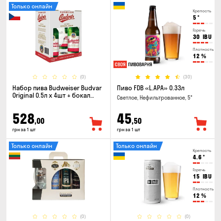
Только онлайн
Крепость
5
°
Горечь
30
IBU
Плотность
12
%
(0)
(30)
Набор пива Budweiser Budvar
Пиво FDB «L.APA» 0.33л
Original 0.5л х 4шт + бокал
Светлое, Нефильтрованное, 5°
0.33л
528
45
,00
,50
грн за 1 шт
грн за 1 шт
Только онлайн
Только онлайн
Крепость
4.6
°
Горечь
15
IBU
Плотность
12
%
(0)
(0)