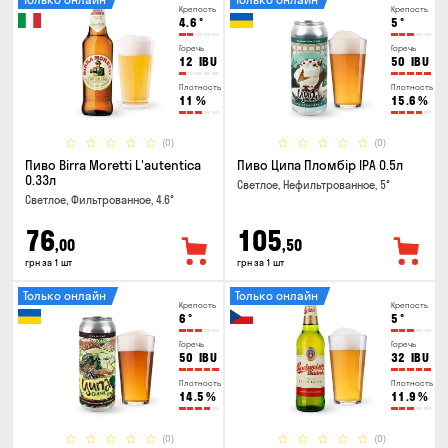
Крепость
Крепость
4.6
°
5
°
Горечь
Горечь
12
IBU
50
IBU
Плотность
Плотность
11
%
15.6
%
(0)
(0)
Пиво Birra Moretti L'autentica
Пиво Ципа Пломбір IPA 0.5л
0.33л
Светлое, Нефильтрованное, 5°
Светлое, Фильтрованное, 4.6°
76
105
,00
,50
грн за 1 шт
грн за 1 шт
Только онлайн
Только онлайн
Крепость
Крепость
6
°
5
°
Горечь
Горечь
50
IBU
32
IBU
Плотность
Плотность
14.5
%
11.9
%
(0)
(0)