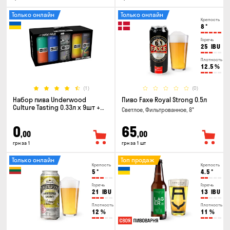
Только онлайн
Только онлайн
Крепость
8
°
Горечь
25
IBU
Плотность
12.5
%
(1)
(0)
Набор пива Underwood
Пиво Faxe Royal Strong 0.5л
Culture Tasting 0.33л x 9шт +
Светлое, Фильтрованное, 8°
бокал
0
65
,00
,00
грн за 1
грн за 1 шт
Только онлайн
Топ продаж
Крепость
Крепость
5
°
4.5
°
Горечь
Горечь
21
IBU
13
IBU
Плотность
Плотность
12
%
11
%