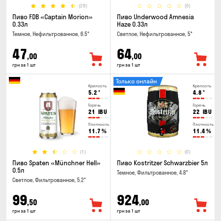
(26)
(0)
Пиво FDB «Captain Morion»
Пиво Underwood Amnesia
0.33л
Haze 0.33л
Темное, Нефильтрованное, 6.5°
Светлое, Нефильтрованное, 5°
47
64
,00
,00
грн за 1 шт
грн за 1 шт
Только онлайн
Крепость
Крепость
5.2
°
4.8
°
Горечь
Горечь
21
IBU
22
IBU
Плотность
Плотность
11.7
%
11.4
%
(1)
(0)
Пиво Spaten «Münchner Hell»
Пиво Kostritzer Schwarzbier 5л
0.5л
Темное, Фильтрованное, 4.8°
Светлое, Фильтрованное, 5.2°
99
924
,50
,00
грн за 1 шт
грн за 1 шт