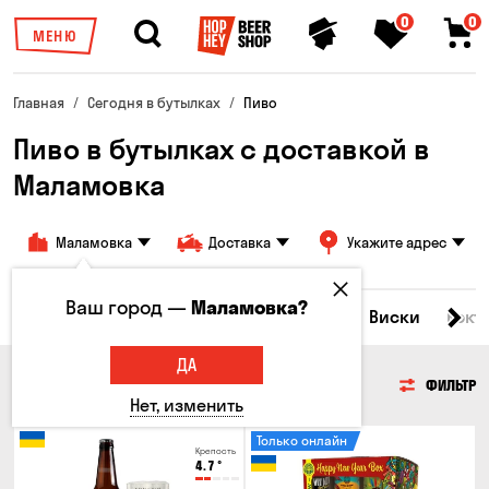
0
0
МЕНЮ
Главная
Сегодня в бутылках
Пиво
Пиво в бутылках с доставкой в
Маламовка
Маламовка
Доставка
Укажите адрес
Ваш город —
Маламовка?
Все товары
Пиво
Сидр
Вино
Виски
Кокт
ДА
ПИВО
ФИЛЬТР
Нет, изменить
Только онлайн
Крепость
4.7
°