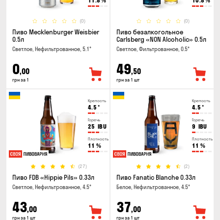
11.8
%
10.8
%
(0)
(0)
Пиво Mecklenburger Weisbier
Пиво безалкогольное
0.5л
Carlsberg «NON Alcoholic» 0.5л
Светлое, Нефильтрованное, 5.1°
Светлое, Фильтрованное, 0.5°
0
49
,00
,50
грн за 1
грн за 1 шт
Крепость
Крепость
4.5
°
4.5
°
Горечь
Горечь
25
IBU
9
IBU
Плотность
Плотность
11
%
11
%
(27)
(2)
Пиво FDB «Hippie Pils» 0.33л
Пиво Fanatic Blanche 0.33л
Светлое, Нефильтрованное, 4.5°
Белое, Нефильтрованное, 4.5°
43
37
,00
,00
грн за 1 шт
грн за 1 шт