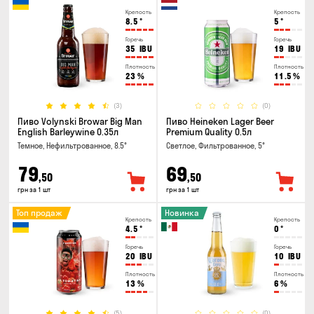
Крепость
Крепость
8.5
°
5
°
Горечь
Горечь
35
IBU
19
IBU
Плотность
Плотность
23
%
11.5
%
(3)
(0)
Пиво Volynski Browar Big Man
Пиво Heineken Lager Beer
English Barleywine 0.35л
Premium Quality 0.5л
Темное, Нефильтрованное, 8.5°
Светлое, Фильтрованное, 5°
79
69
,50
,50
грн за 1 шт
грн за 1 шт
Топ продаж
Новинка
Крепость
Крепость
4.5
°
0
°
Горечь
Горечь
20
IBU
10
IBU
Плотность
Плотность
13
%
6
%
(5)
(0)