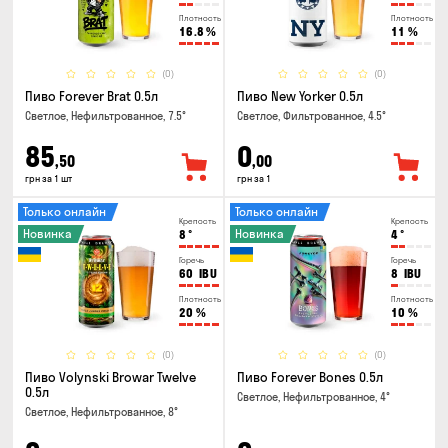
Плотность
Плотность
16.8
%
11
%
(0)
(0)
Пиво Forever Brat 0.5л
Пиво New Yorker 0.5л
Светлое, Нефильтрованное, 7.5°
Светлое, Фильтрованное, 4.5°
85
0
,50
,00
грн за 1 шт
грн за 1
Только онлайн
Только онлайн
Крепость
Крепость
Новинка
Новинка
8
°
4
°
Горечь
Горечь
60
IBU
8
IBU
Плотность
Плотность
20
%
10
%
(0)
(0)
Пиво Volynski Browar Twelve
Пиво Forever Bones 0.5л
0.5л
Светлое, Нефильтрованное, 4°
Светлое, Нефильтрованное, 8°