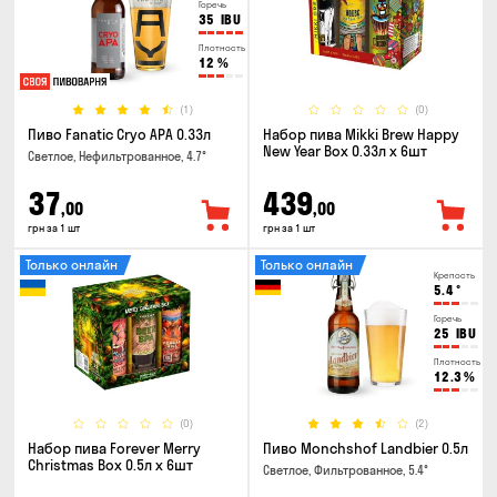
Горечь
35
IBU
Плотность
12
%
(1)
(0)
Пиво Fanatic Cryo APA 0.33л
Набор пива Mikki Brew Happy
New Year Box 0.33л x 6шт
Светлое, Нефильтрованное, 4.7°
37
439
,00
,00
грн за 1 шт
грн за 1 шт
Только онлайн
Только онлайн
Крепость
5.4
°
Горечь
25
IBU
Плотность
12.3
%
(0)
(2)
Набор пива Forever Merry
Пиво Monchshof Landbier 0.5л
Christmas Box 0.5л x 6шт
Светлое, Фильтрованное, 5.4°