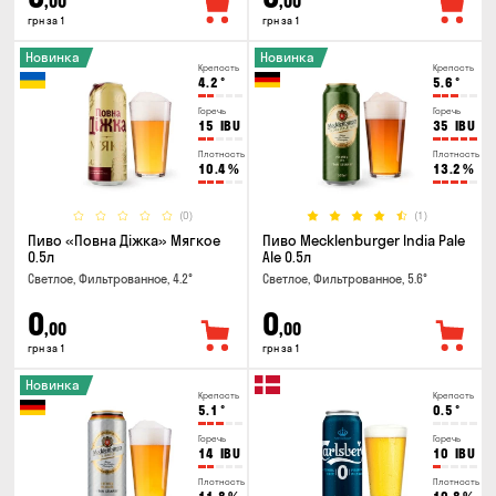
,00
,00
грн за 1
грн за 1
Новинка
Новинка
Крепость
Крепость
4.2
°
5.6
°
Горечь
Горечь
15
IBU
35
IBU
Плотность
Плотность
10.4
%
13.2
%
(0)
(1)
Пиво «Повна Діжка» Мягкое
Пиво Mecklenburger India Pale
0.5л
Ale 0.5л
Светлое, Фильтрованное, 4.2°
Светлое, Фильтрованное, 5.6°
0
0
,00
,00
грн за 1
грн за 1
Новинка
Крепость
Крепость
5.1
°
0.5
°
Горечь
Горечь
14
IBU
10
IBU
Плотность
Плотность