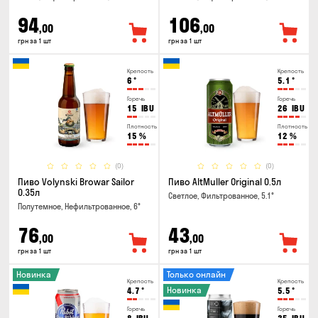
94
106
,00
,00
грн за 1 шт
грн за 1 шт
Крепость
Крепость
6
°
5.1
°
Горечь
Горечь
15
IBU
26
IBU
Плотность
Плотность
15
%
12
%
(0)
(0)
Пиво Volynski Browar Sailor
Пиво AltMuller Original 0.5л
0.35л
Светлое, Фильтрованное, 5.1°
Полутемное, Нефильтрованное, 6°
76
43
,00
,00
грн за 1 шт
грн за 1 шт
Новинка
Только онлайн
Крепость
Крепость
Новинка
4.7
°
5.5
°
Горечь
Горечь