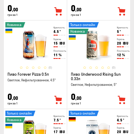
0
0
,00
,00
грн за 1
грн за 1
Новинка
Только онлайн
Крепость
Крепость
Новинка
4.5
°
5
°
Горечь
Горечь
15
IBU
20
IBU
Плотность
Плотность
11
%
12
%
(0)
(0)
Пиво Forever Pizza 0.5л
Пиво Underwood Rising Sun
0.33л
Светлое, Нефильтрованное, 4.5°
Светлое, Нефильтрованное, 5°
0
0
,00
,00
грн за 1
грн за 1
Только онлайн
Только онлайн
Крепость
Крепость
Новинка
7.5
°
4.5
°
Горечь
Горечь
17
IBU
20
IBU