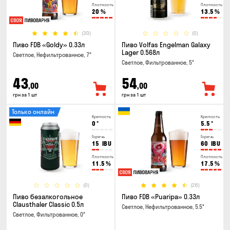
Плотность
Плотность
20
%
13.5
%
(30)
(0)
Пиво FDB «Goldy» 0.33л
Пиво Volfas Engelman Galaxy
Lager 0.568л
Светлое, Нефильтрованное, 7°
Светлое, Фильтрованное, 5°
43
54
,00
,00
грн за 1 шт
грн за 1 шт
Только онлайн
Крепость
Крепость
0
°
5.5
°
Горечь
Горечь
15
IBU
60
IBU
Плотность
Плотность
11.5
%
17.5
%
(0)
(26)
Пиво безалкогольное
Пиво FDB «Puaripa» 0.33л
Clausthaler Classic 0.5л
Светлое, Нефильтрованное, 5.5°
Светлое, Фильтрованное, 0°