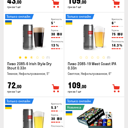
43
109
,00
,00
грн за 1 шт
грн за 1 шт
Только онлайн
Только онлайн
Крепость
Крепость
5
°
6
°
Горечь
Горечь
30
IBU
75
IBU
Плотность
Плотность
13
%
14.3
%
(1)
(0)
Пиво 2085-6 Irish Style Dry
Пиво 2085-19 West Coast IPA
Stout 0.33л
0.33л
Темное, Нефильтрованное, 5°
Светлое, Нефильтрованное, 6°
72
109
,00
,00
грн за 1 шт
грн за 1 шт
Только онлайн
Только онлайн
Крепость
Новинка
5.3
°
Горечь
30
IBU
Плотность