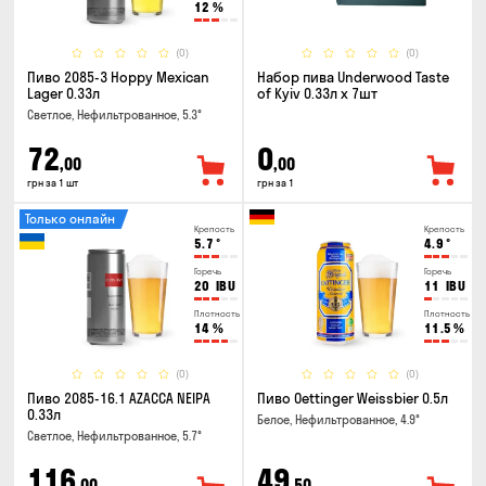
12
%
(0)
(0)
Пиво 2085-3 Hoppy Mexican
Набор пива Underwood Taste
Lager 0.33л
of Kyiv 0.33л x 7шт
Светлое, Нефильтрованное, 5.3°
72
0
,00
,00
грн за 1 шт
грн за 1
Только онлайн
Крепость
Крепость
5.7
°
4.9
°
Горечь
Горечь
20
IBU
11
IBU
Плотность
Плотность
14
%
11.5
%
(0)
(0)
Пиво 2085-16.1 AZACCA NEIPA
Пиво Oettinger Weissbier 0.5л
0.33л
Белое, Нефильтрованное, 4.9°
Светлое, Нефильтрованное, 5.7°
116
49
,00
,50