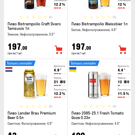
Плотность
Плотность
12.2
%
12
%
(0)
(0)
Пиво Bistrampolio Craft Dvaro
Пиво Bistrampolio Weissbier 1л
Tamsusis 1л
Белое, Нефильтрованное, 4.6°
Темное, Нефильтрованное, 5.5°
197
197
,00
,00
грн за 1 шт
грн за 1 шт
Только онлайн
Только онлайн
Крепость
Крепость
4.9
°
4.4
°
Горечь
Горечь
21
IBU
12
IBU
Плотность
Плотность
12.2
%
11.5
%
(0)
(0)
Пиво Lander Brau Premium
Пиво 2085-25.1 Fresh Tomato
Beer 0.5л
Goze 0.33л
Светлое, Фильтрованное, 4.9°
Светлое, Нефильтрованное, 4.4°