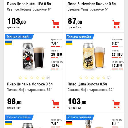
Пиво Ципа Hutsul IPA 0.5л
Пиво Budweiser Budvar 0.5л
Светлое, Нефильтрованное, 6°
Светлое, Фильтрованное, 5°
103
87
,00
,00
грн за 1 шт
грн за 1 шт
Только онлайн
Только онлайн
Крепость
Крепость
7.6
°
6.2
°
Горечь
Горечь
25
IBU
27
IBU
Плотность
Плотность
12
%
17.5
%
(0)
(0)
Пиво Ципа на Молоке 0.5л
Пиво Ципа Золота 0.5л
Темное, Нефильтрованное, 7.6°
Светлое, Нефильтрованное, 6.2°
98
103
,00
,00
грн за 1 шт
грн за 1 шт
Только онлайн
Только онлайн
Крепость
Крепость
7.9
°
5.1
°