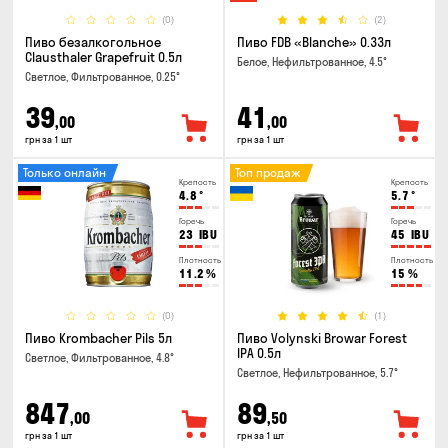
(0)
(2)
Пиво безалкогольное
Пиво FDB «Blanche» 0.33л
Clausthaler Grapefruit 0.5л
Белое, Нефильтрованное, 4.5°
Светлое, Фильтрованное, 0.25°
39
41
,00
,00
грн за 1 шт
грн за 1 шт
Только онлайн
Топ продаж
Крепость
Крепость
4.8
°
5.7
°
Горечь
Горечь
23
IBU
45
IBU
Плотность
Плотность
11.2
%
15
%
(0)
(1)
Пиво Krombacher Pils 5л
Пиво Volynski Browar Forest
IPA 0.5л
Светлое, Фильтрованное, 4.8°
Светлое, Нефильтрованное, 5.7°
847
89
,00
,50
грн за 1 шт
грн за 1 шт