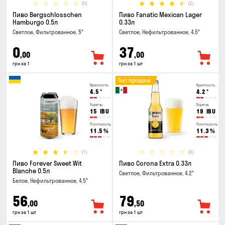
(0)
(2)
Пиво Bergschlosschen
Пиво Fanatic Mexican Lager
Hamburgo 0.5л
0.33л
Светлое, Фильтрованное, 5°
Светлое, Нефильтрованное, 4.5°
0
37
,00
,00
грн за 1
грн за 1 шт
Топ продаж
Крепость
Крепость
4.5
°
4.2
°
Горечь
Горечь
15
IBU
19
IBU
Плотность
Плотность
11.5
%
11.3
%
(1)
(0)
Пиво Forever Sweet Wit
Пиво Corona Extra 0.33л
Blanche 0.5л
Светлое, Фильтрованное, 4.2°
Белое, Нефильтрованное, 4.5°
56
79
,00
,50
грн за 1 шт
грн за 1 шт