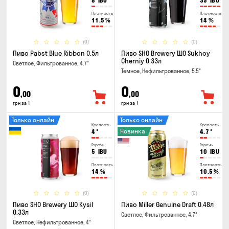
8
IBU
35
IBU
Плотность
Плотность
11.5
%
14
%
(0)
(0)
Пиво Pabst Blue Ribbon 0.5л
Пиво SHO Brewery ШО Sukhoy
Cherniy 0.33л
Светлое, Фильтрованное, 4.7°
Темное, Нефильтрованное, 5.5°
0
0
,00
,00
грн за 1
грн за 1
Только онлайн
Только онлайн
Крепость
Крепость
Новинка
4
°
4.7
°
Горечь
Горечь
5
IBU
10
IBU
Плотность
Плотность
14
%
10.5
%
(0)
(0)
Пиво SHO Brewery ШО Kysil
Пиво Miller Genuine Draft 0.48л
0.33л
Светлое, Фильтрованное, 4.7°
Светлое, Нефильтрованное, 4°