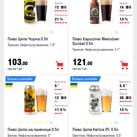
Горечь
Горечь
72
IBU
14
IBU
Плотность
Плотность
21
%
13
%
(0)
(0)
Пиво Ципа Чорна 0.5л
Пиво Kapuziner Weissbier
Dunkel 0.5л
Темное, Нефильтрованное, 7.9°
Темное, Нефильтрованное, 5.1°
103
121
,00
,00
грн за 1 шт
грн за 1 шт
Только онлайн
Только онлайн
Крепость
Крепость
5
°
5.5
°
Горечь
Горечь
12
IBU
36
IBU
Плотность
Плотность
11.5
%
13
%
(0)
(0)
Пиво Ципа на пшенице 0.5л
Пиво Ципа Квітка IPL 0.5л
Белое, Нефильтрованное, 5°
Светлое, Нефильтрованное, 5.5°