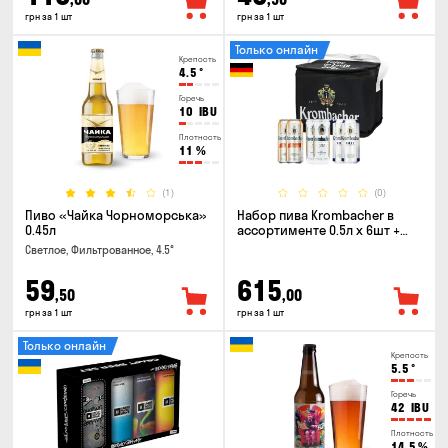
грн за 1 шт
грн за 1 шт
Только онлайн
Крепость
4.5
°
Горечь
10
IBU
Плотность
11
%
(1)
(0)
Пиво «Чайка Чорноморська»
Набор пива Krombacher в
0.45л
ассортименте 0.5л х 6шт +
термосумка
Светлое, Фильтрованное, 4.5°
59
615
,50
,00
грн за 1 шт
грн за 1 шт
Только онлайн
Крепость
5.5
°
Горечь
42
IBU
Плотность
14.5
%