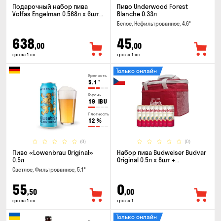
Подарочный набор пива
Пиво Underwood Forest
Volfas Engelman 0.568л x 6шт +
Blanche 0.33л
бокал 0.568л
Белое, Нефильтрованное, 4.6°
638
45
,00
,00
грн за 1 шт
грн за 1 шт
Только онлайн
Крепость
5.1
°
Горечь
19
IBU
Плотность
12
%
(0)
(0)
Пиво «Lowenbrau Original»
Набор пива Budweiser Budvar
0.5л
Original 0.5л x 8шт +
термосумка
Светлое, Фильтрованное, 5.1°
55
0
,50
,00
грн за 1 шт
грн за 1
Только онлайн