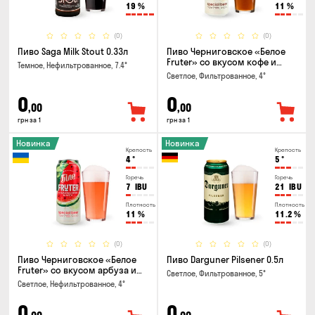
19
%
11
%
(0)
(0)
Пиво Saga Milk Stout 0.33л
Пиво Черниговское «Белое
Fruter» со вкусом кофе и
Темное, Нефильтрованное, 7.4°
апельсина 0.5 л
Светлое, Фильтрованное, 4°
0
0
,00
,00
грн за 1
грн за 1
Новинка
Новинка
Крепость
Крепость
4
°
5
°
Горечь
Горечь
7
IBU
21
IBU
Плотность
Плотность
11
%
11.2
%
(0)
(0)
Пиво Черниговское «Белое
Пиво Darguner Pilsener 0.5л
Fruter» со вкусом арбуза и
Светлое, Фильтрованное, 5°
мяты 0.5л
Светлое, Нефильтрованное, 4°
0
0