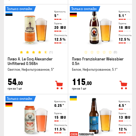
Только онлайн
Только онлайн
Крепость
Крепость
5
°
5.1
°
Горечь
Горечь
20
IBU
18
IBU
Плотность
Плотность
12.5
%
12.5
%
(1)
(0)
Пиво A. Le Coq Alexander
Пиво Franziskaner Weissbier
Unfiltered 0.568л
0.5л
Светлое, Нефильтрованное, 5°
Белое, Нефильтрованное, 5.1°
54
115
,00
,00
грн за 1 шт
грн за 1 шт
Только онлайн
Крепость
Крепость
0.25
°
4.5
°
Горечь
Горечь
15
IBU
13
IBU
Плотность
Плотность
11.5
%
12
%