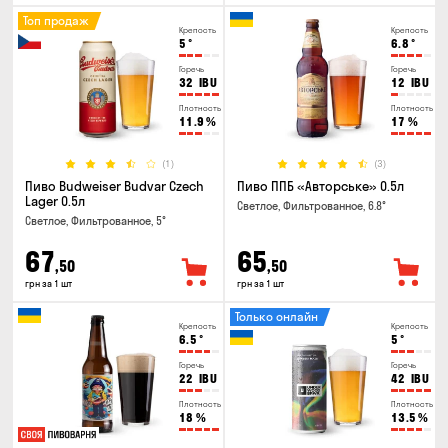
Топ продаж
Крепость
Крепость
5
°
6.8
°
Горечь
Горечь
32
IBU
12
IBU
Плотность
Плотность
11.9
%
17
%
(1)
(3)
Пиво Budweiser Budvar Czech
Пиво ППБ «Авторське» 0.5л
Lager 0.5л
Светлое, Фильтрованное, 6.8°
Светлое, Фильтрованное, 5°
67
65
,50
,50
грн за 1 шт
грн за 1 шт
Только онлайн
Крепость
Крепость
6.5
°
5
°
Горечь
Горечь
22
IBU
42
IBU
Плотность
Плотность
18
%
13.5
%