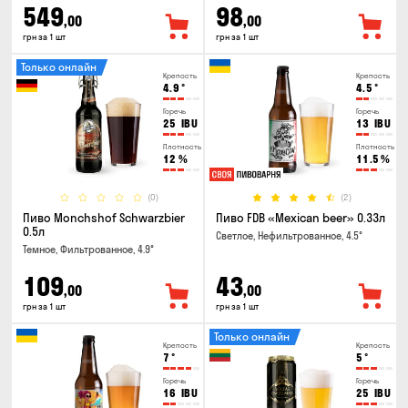
549
98
,00
,00
грн за 1 шт
грн за 1 шт
Только онлайн
Крепость
Крепость
4.9
°
4.5
°
Горечь
Горечь
25
IBU
13
IBU
Плотность
Плотность
12
%
11.5
%
(0)
(2)
Пиво Monchshof Schwarzbier
Пиво FDB «Mexican beer» 0.33л
0.5л
Светлое, Нефильтрованное, 4.5°
Темное, Фильтрованное, 4.9°
109
43
,00
,00
грн за 1 шт
грн за 1 шт
Только онлайн
Крепость
Крепость
7
°
5
°
Горечь
Горечь
16
IBU
25
IBU