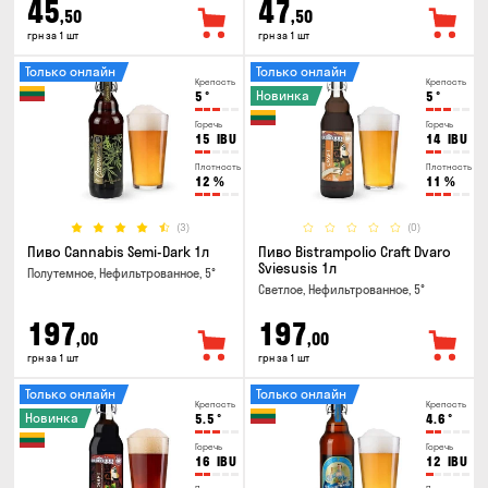
45
47
,50
,50
грн за 1 шт
грн за 1 шт
Только онлайн
Только онлайн
Крепость
Крепость
Новинка
5
°
5
°
Горечь
Горечь
15
IBU
14
IBU
Плотность
Плотность
12
%
11
%
(3)
(0)
Пиво Cannabis Semi-Dark 1л
Пиво Bistrampolio Craft Dvaro
Sviesusis 1л
Полутемное, Нефильтрованное, 5°
Светлое, Нефильтрованное, 5°
197
197
,00
,00
грн за 1 шт
грн за 1 шт
Только онлайн
Только онлайн
Крепость
Крепость
Новинка
5.5
°
4.6
°
Горечь
Горечь
16
IBU
12
IBU