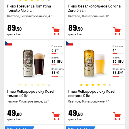
Пиво Forever La Tomatina
Пиво безалкогольное Corona
Tomato Ale 0.5л
Zero 0.33л
Светлое, Нефильтрованное, 4.5°
Светлое, Фильтрованное, 0°
89
89
,50
,50
грн за 1 шт
грн за 1 шт
Крепость
Крепость
3.7
°
4
°
Горечь
Горечь
14
IBU
20
IBU
Плотность
Плотность
11
%
11.5
%
(0)
(1)
Пиво Velkopopovicky Kozel
Пиво Velkopopovicky Kozel
темное 0.5л
светлое 0.5л
Темное, Фильтрованное, 3.7°
Светлое, Фильтрованное, 4°
49
49
,00
,50
грн за 1 шт
грн за 1 шт
Только онлайн
Только онлайн