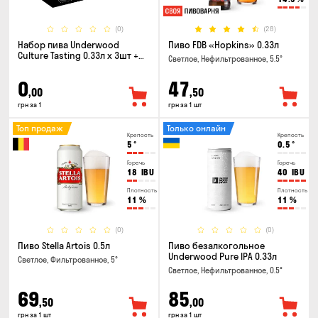
(0)
(28)
Набор пива Underwood
Пиво FDB «Hopkins» 0.33л
Culture Tasting 0.33л x 3шт +
Светлое, Нефильтрованное, 5.5°
бокал
0
47
,00
,50
грн за 1
грн за 1 шт
Топ продаж
Только онлайн
Крепость
Крепость
5
°
0.5
°
Горечь
Горечь
18
IBU
40
IBU
Плотность
Плотность
11
%
11
%
(0)
(0)
Пиво Stella Artois 0.5л
Пиво безалкогольное
Underwood Pure IPA 0.33л
Светлое, Фильтрованное, 5°
Светлое, Нефильтрованное, 0.5°
69
85
,50
,00
грн за 1 шт
грн за 1 шт